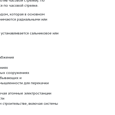
кого действия рабочего колеса, системы лопаток на
а и приводного двигателя, установленных на общей
бой муфтой.
ю или стальную отливку с разъемом в горизонтальной
асоса расположены в нижней части корпуса и
сос можно разбирать и ремонтировать без
жа двигателя.
 и напорного фланцев соответствуют стандарту
цы могут быть выполнены в соответствии с ГОСТ
гурацию обсадной трубы. В верхней части крышки
ытое пробкой для подключения к вакуумному насосу
 также для стравливания воздуха из насоса в