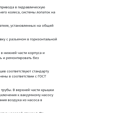
Т 15150-69 в соответствии с климатическим
сс 3.1, У2 и Т2.
ля поставки на экспорт в соответствии с ОСТ 26-06-
нов, где сейсмическая активность достигает и
ствии с общими требованиями безопасности ГОСТ Р
ния "Е" и агрегаты с взрывозащищенными двигателями
пасных зонах в зонах 1 и 2 по ГОСТ Р 51330.9-99.
тупенчатый центробежный насос с двойным входом,
ойным полуспиральным входом для жидкости и
анической энергии привода в гидравлическую