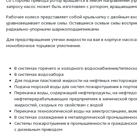
энергию жидкости за счет гидродинамичес
входе и выходе.
Электронасосный агрегат состоит из насос
сварной станине и соединенных между со
Корпус насоса представляет собой чугунну
плоскости, проходящей через ось ротора.
Всасывающий и нагнетательный патрубки н
направлены в разные стороны, поэтому на
отсоединения трубопроводов или демонта
Присоединительные размеры всасывающего
12815-80 (исполнение 1). По запросу флан
12815-80, исполнение 3.
Крышка обсадной трубы продолжает конфи
корпуса имеется отверстие M16x1.5, закр
или для подключения к вакуумной системе,
самотеком.