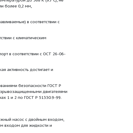
 воды горизонтальные
а Д и электронасосный агрегат на его основе
 и химически активных нетоксичных жидкостей
10-6 м2/с (60 сСт), температурой до 368 K (95°C), не
о массе), размерами более 0,2 мм,
ния типа I (восстанавливаемые) в соответствии с