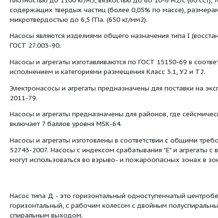
лет
Срок сохраняемости, лет
3
Д, 1Д, 2Д
Насосы для
:
двустороннего входа
Посмотреть все продукты этой линейки
Центробежный насос с двойным входом тип
предназначены для транспортировки воды
плотностью до 1100 кг/м3, вязкостью до 60*
содержащих твердых частиц (более 0,05% п
микротвердостью до 6,5 ГПа. (650 кг/мм2).
Насосы являются изделиями общего назначе
ГОСТ 27.003-90.