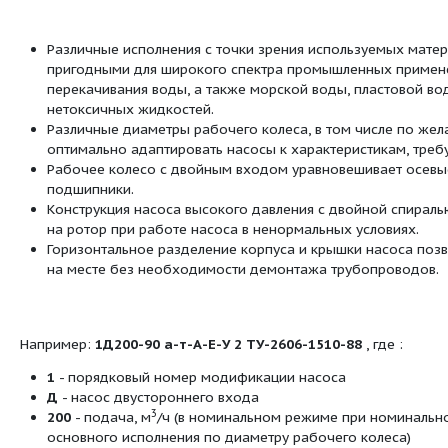
Со стороны привода ротор вращается в лев
запросу насос может быть изготовлен с р
Рабочее колесо представляет собой крыль
уравновешивает осевые силы. Оставшиеся
радиально-упорными шарикоподшипникам
Для предотвращения утечки жидкости на ва
моноблочное торцевое уплотнение.
В системах горячего и холодного вод
В системах водозабора
Для подачи пластовой жидкости на н
Подача морской воды для систем пож
Перекачка воды, содержащей нефтепр
нефтеперерабатывающих предприятиях
жидкостей, сходных по свойствам с в