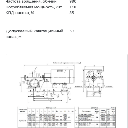
Подача, м3/ч
970
тика:
Напор, м
34
Частота вращения, об/мин
980
Потребляемая мощность, кВт
118
КПД насоса, %
85
Допускаемый кавитационный
5.1
запас, м