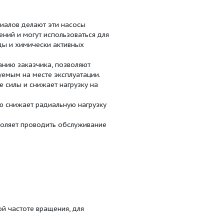
ом направлении (против часовой стрелки). По
отором, вращающимся по часовой стрелке.
чатку с двойным входом, которая в основном
 осевые силы воспринимаются радиальными или
и.
л в корпусе насоса устанавливается сальниковое или
оснабжения/теплоснабжения
ефтяных месторождениях
аротушения в портовых сооружениях
одукты, на нефтедобывающих и
 в химической промышленности для перекачки
одой