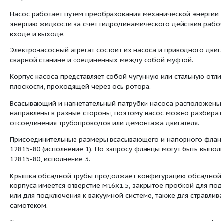
Насосы и агрегаты изготавливаются по ГОС
исполнением и категориями размещения Кла
Электронасосы и агрегаты предназначены д
2011-79.
Насосы и агрегаты предназначены для райо
включает 7 баллов уровня MSK-64.
Насосы и агрегаты изготовлены в соответ
52743-2007. Насосы с индексом срабатыва
могут использоваться во взрыво- и пожароо
Насос типа Д - это горизонтальный однос
горизонтальный, с рабочим колесом с дв
спиральным выходом.
Насос работает путем преобразования мех