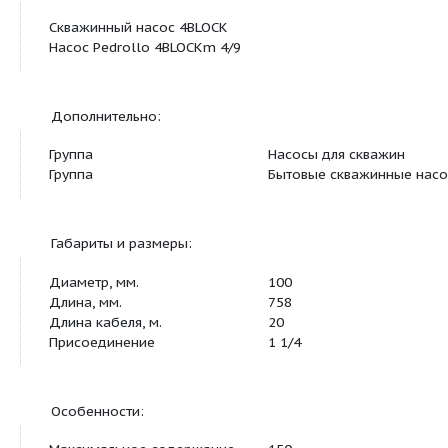
Материалы:
Ведущий вал
нержавеющая ст
Материал корпуса
нержавеющая ст
Материал рабочего колеса
lexan
Подшипник
6203 ZZ C3
Уплотнение
MG1-16 SIC MG1-
Описание:
Скважинный насос 4BLOCK
Насос Pedrollo 4BLOCKm 4/9
Дополнительно:
Группа
Насосы для скв
Группа
Бытовые скважи