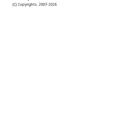
Температурные режимы:
Температура жидкости, С.
+35
Продуктовая линейка:
4BLOCK
Посмотреть все продукты этой линейки
e-Pumps
RU
(C) Copyrights, 2007-2026