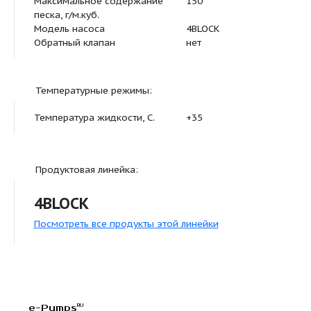
Габариты и размеры:
Диаметр, мм.
100
Длина, мм.
758
Длина кабеля, м.
20
Присоединение
1 1/4
Особенности:
Максимальное содержание
150
песка, г/м.куб.
Модель насоса
4BLOCK
Обратный клапан
нет