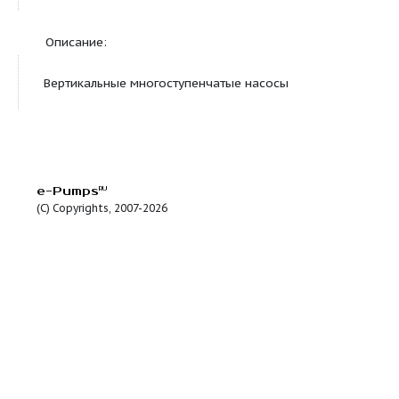
Жидкость:
Диапазон температур
-20 .. 90 °C
жидкости
Описание:
CR 1-6 A-A-A-V-HQQV
Вертикальный многоступен
центробежный насосс нормальным всасыванием 
лайн" для монтажа на плите-основании.
Характеристики насоса:-Рабочие колеса и про
камеры выполнены из Нержавеющая сталь DIN W.-N
1.4301.-Головная и нижняя опорная часть насоса
выполненыиз Чугун.-Уплотнение вала в соответст
24960.-Крутящий момент передается через раз
муфту.-Подсоединение к трубопроводу с помо
фланцевовальный.