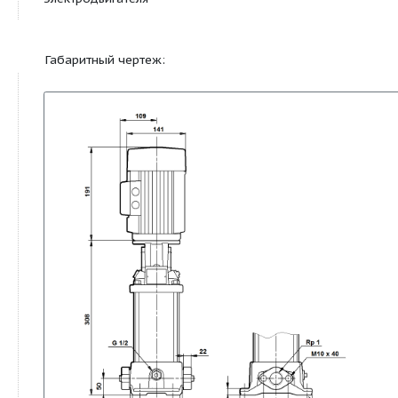
Код материала
A
Код резины
V
Монтаж:
Максимальная температура
40 °C
окружающей среды
Макс. давление при
16 бар / 90 °C
заданной темп-ре
Макс. давление при
16 / -20 бар / °C
заданной темп-ре
Стандартный фланец
OVAL
Код соединения
A
Соединение труб
Rp 1
Размер фланца
FT85
электродвигателя