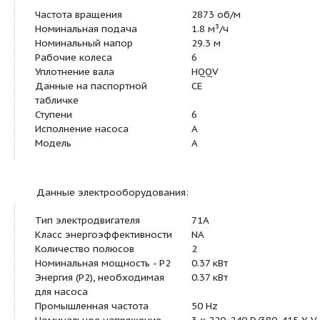
Основные данные:
Частота вращения
2873 об/м
Номинальная подача
1.8 м³/ч
Номинальный напор
29.3 м
Рабочие колеса
6
Уплотнение вала
HQQV
Данные на паспортной
CE
табличке
Ступени
6
Исполнение насоса
A
Модель
A