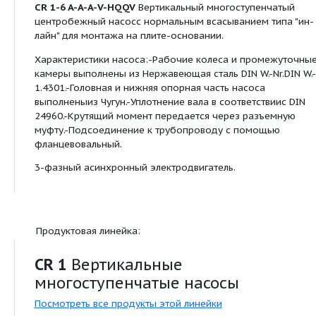
Данные каталога:
Наименование продукции
CR 1-6 A-A-A-V-
HQQV
Производственный номер
96516201
EAN номер
5700396738543
Изображение:
Примечание к изображению
Внимание! Фото
продукта может 
от существующег