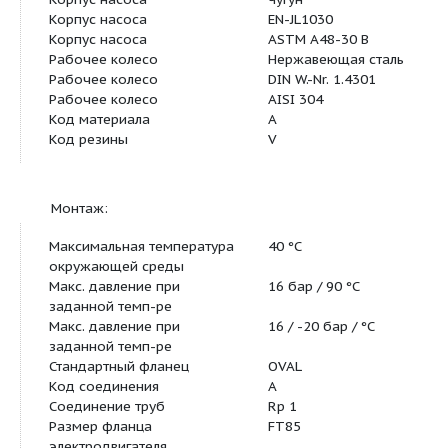
Эффективность двигателя
79,0-76,5 %
при 3/4 нагрузки
Эффективность
75,5-71,5 %
электродвигателя при 1/2
нагрузки
Класс защиты (IEC 34-5)
55 (Protect. wate
Класс изоляции (IEC 85)
F
Защита электродвигателя
Отсутс.
Номер электродвигателя
85805102
Материалы:
Корпус насоса
Чугун
Корпус насоса
EN-JL1030
Корпус насоса
ASTM A48-30 B
Рабочее колесо
Нержавеющая ст
Рабочее колесо
DIN W.-Nr. 1.4301
Рабочее колесо
AISI 304