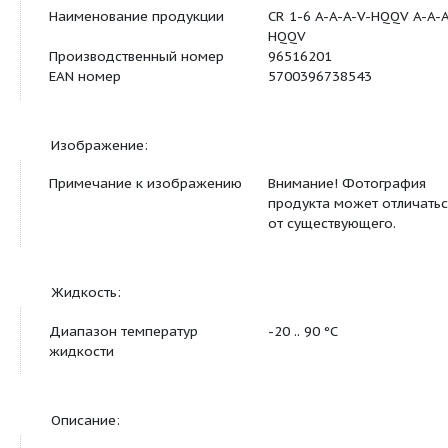
Примечание
Внимание! Все в
даны в [мм], есл
иное.
Правовая оговорка
На данном упр
габаритном чер
представлены не
компоненты.
Другое:
Нетто вес
19.6 кг
Полный вес
22.2 кг
Объем упаковки
0.05 м3