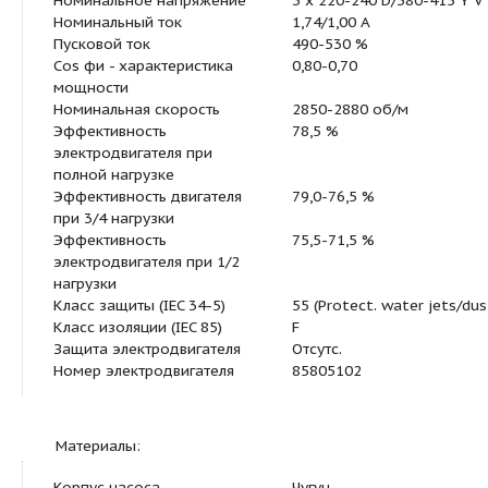
Данные электрооборудования:
Тип электродвигателя
71A
Класс энергоэффективности
NA
Количество полюсов
2
Номинальная мощность - P2
0.37 кВт
Энергия (Р2), необходимая
0.37 кВт
для насоса
Промышленная частота
50 Hz
Номинальное напряжение
3 x 220-240 D/38
Номинальный ток
1,74/1,00 A
Пусковой ток
490-530 %
Cos фи - характеристика
0,80-0,70
мощности
Номинальная скорость
2850-2880 об/м
Эффективность
78,5 %
электродвигателя при
полной нагрузке