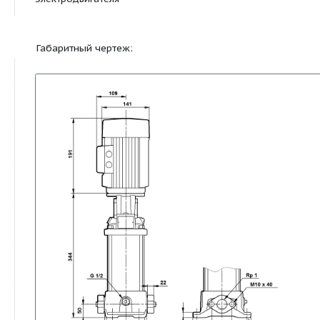
Код материала
A
Код резины
E
Монтаж:
Максимальная температура
40 °C
окружающей среды
Макс. давление при
16 бар / 120 °C
заданной темп-ре
Макс. давление при
16 / -20 бар / °C
заданной темп-ре
Стандартный фланец
OVAL
Код соединения
A
Соединение труб
Rp 1
Размер фланца
FT85
электродвигателя