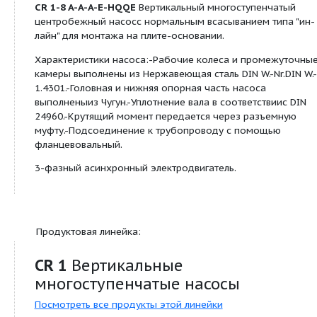
Данные каталога:
Наименование продукции
CR 1-8 A-A-A-E-
HQQE
Производственный номер
96516177
EAN номер
5700396738154
Изображение:
Примечание к изображению
Внимание! Фото
продукта может 
от существующег