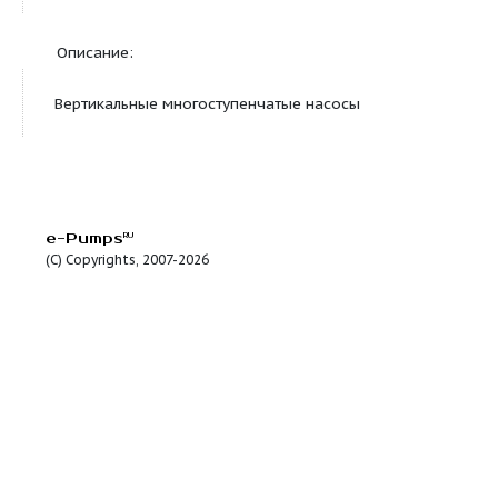
Жидкость:
Диапазон температур
-20 .. 120 °C
жидкости
Описание:
CR 1-8 A-A-A-E-HQQE
Вертикальный многоступен
центробежный насосс нормальным всасыванием 
лайн" для монтажа на плите-основании.
Характеристики насоса:-Рабочие колеса и про
камеры выполнены из Нержавеющая сталь DIN W.-N
1.4301.-Головная и нижняя опорная часть насоса
выполненыиз Чугун.-Уплотнение вала в соответст
24960.-Крутящий момент передается через раз
муфту.-Подсоединение к трубопроводу с помо
фланцевовальный.