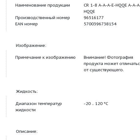
Примечание
Внимание! Все в
даны в [мм], есл
иное.
Правовая оговорка
На данном упр
габаритном чер
представлены не
компоненты.
Другое:
Нетто вес
21 кг
Полный вес
23.7 кг
Объем упаковки
0.05 м3