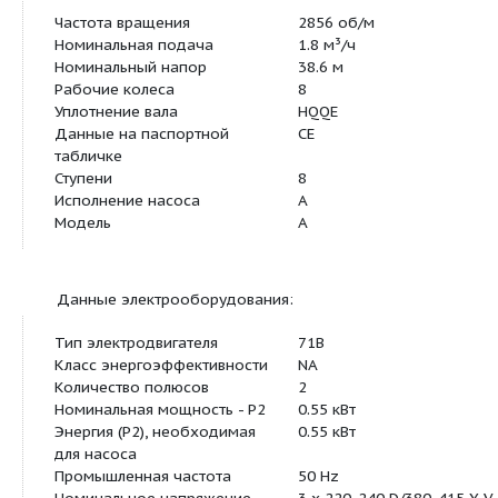
Основные данные:
Частота вращения
2856 об/м
Номинальная подача
1.8 м³/ч
Номинальный напор
38.6 м
Рабочие колеса
8
Уплотнение вала
HQQE
Данные на паспортной
CE
табличке
Ступени
8
Исполнение насоса
A
Модель
A