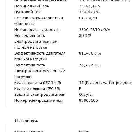
Данные электрооборудования:
Тип электродвигателя
71B
Класс энергоэффективности
NA
Количество полюсов
2
Номинальная мощность - P2
0.55 кВт
Энергия (Р2), необходимая
0.55 кВт
для насоса
Промышленная частота
50 Hz
Номинальное напряжение
3 x 220-240 D/38
Номинальный ток
2,50/1,44 A
Пусковой ток
580-620 %
Cos фи - характеристика
0,80-0,70
мощности
Номинальная скорость
2830-2850 об/м
Эффективность
80,0 %
электродвигателя при
полной нагрузке