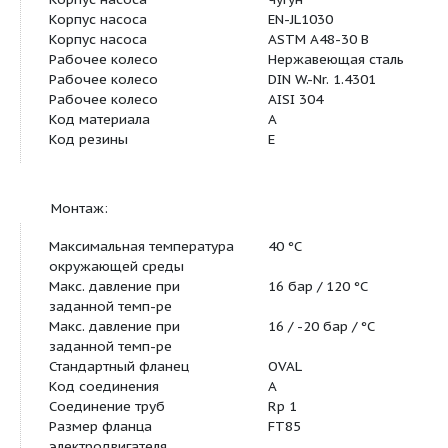
Эффективность двигателя
81,5-78,5 %
при 3/4 нагрузки
Эффективность
79,5-74,5 %
электродвигателя при 1/2
нагрузки
Класс защиты (IEC 34-5)
55 (Protect. wate
Класс изоляции (IEC 85)
F
Защита электродвигателя
Отсутс.
Номер электродвигателя
85805103
Материалы:
Корпус насоса
Чугун
Корпус насоса
EN-JL1030
Корпус насоса
ASTM A48-30 B
Рабочее колесо
Нержавеющая ст
Рабочее колесо
DIN W.-Nr. 1.4301
Рабочее колесо
AISI 304