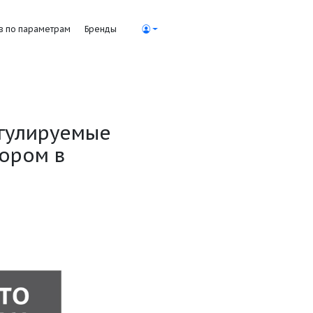
Поиск насосов по параметрам
Бренды
тронно регулируемые
сухим ротором в
2-R1