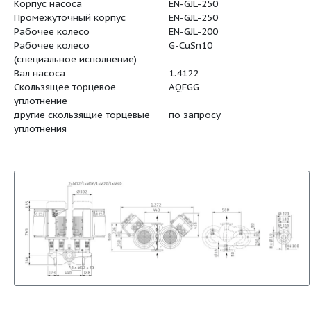
Номинальная мощность
22
мотора (P2 / кВт)
Вес, прим. (m / кг)
442
Арт.-№
2114694
Корпус насоса
EN-GJL-25
Промежуточный корпус
EN-GJL-25
Рабочее колесо
EN-GJL-20
Рабочее колесо
G-CuSn10
(специальное исполнение)
Вал насоса
1.4122
Скользящее торцевое
AQEGG
уплотнение
другие скользящие торцевые
по запрос
уплотнения