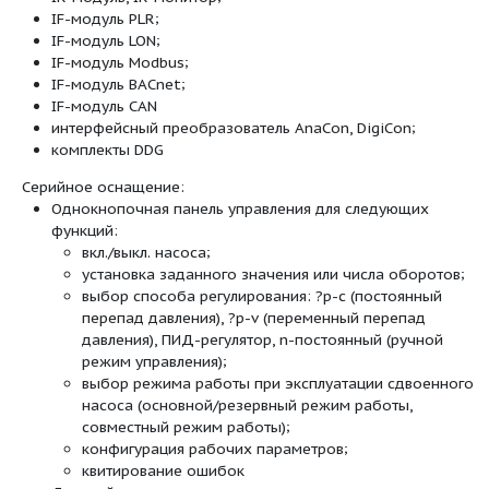
Тип:
Одноступенчатый низконапорный цен
Спиральный корпус линейного типа (в
напорный штуцер с одинаковыми флан
линии), фланец PN 16 – с отверстием с
Соединения для измерения давления (R 
установленного датчика перепада дав
на корпус насоса и фланец мотора сер
катафоретическое покрытие;
Скользящее торцевое уплотнение для 
воды до T = 140 °C. До Tмакс.= +40 °C
примесь гликоля от 20 до 40 % объемн
Специальные скользящие торцевые упл
воды/гликоля, отличных от 20–40 % о
гликоля, и для температуры перекачив
40 °C или других сред кроме воды (пов
Принадлежности:
консоли для крепления к фундаменту;