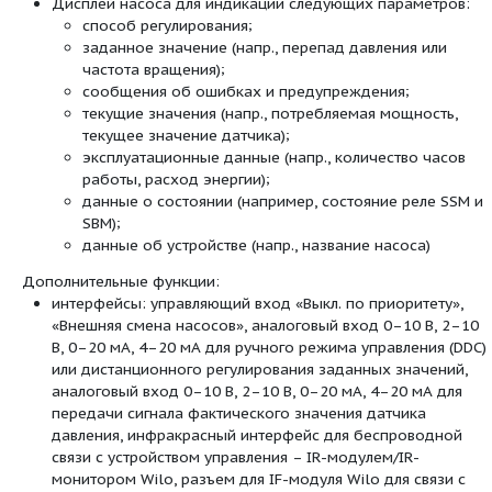
IR-модуль, IR-монитор;
IF-модуль PLR;
IF-модуль LON;
IF-модуль Modbus;
IF-модуль BACnet;
IF-модуль CAN
интерфейсный преобразователь AnaCon
комплекты DDG
Серийное оснащение:
Однокнопочная панель управления дл
функций:
вкл./выкл. насоса;
установка заданного значения или
выбор способа регулирования: ?p-
перепад давления), ?p-v (перемен
давления), ПИД-регулятор, n-посто
режим управления);
выбор режима работы при эксплуа