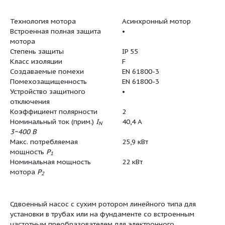
(упаков.)
Минимальное количество для
1
заказа
Единица минимального кол-
PCE
ва для заказа
Вес (нетто)
442
Длина (нетто)
925
Ширина (нетто)
1272
Высота (нетто)
690
Вес (брутто)
481
Длина (брутто)
1200
Ширина (брутто)
1200
Высота (брутто)
871
Технология мотора
Асинхрон
Встроенная полная защита
•
мотора
Степень защиты
IP 55