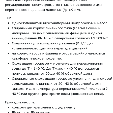
Класс изоляции
F
Создаваемые помехи
EN 61800-
Помехозащищенность
EN 61800-
Устройство защитного
•
отключения
Коэффициент полярности
2
Номинальный ток (прим.)
I
40,4 A
N
3~400 В
Макс. потребляемая
25,9 кВт
мощность
P
1
Номинальная мощность
22 кВт
мотора
P
2
Сдвоенный насос с сухим ротором линейно
установки в трубах или на фундаменте со
частотным преобразователем для электро
регулирования параметров, в том числе по
переменного перепада давления (?p-c/?p-v)