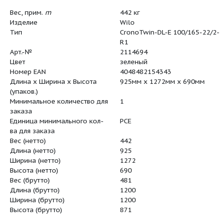
Вес, прим.
m
442 кг
Изделие
Wilo
Тип
CronoTwin
R1
Арт.-№
2114694
Цвет
зеленый
Номер EAN
40484821
Длина x Ширина x Высота
925мм x 1