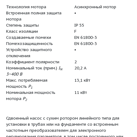
Минимальное количество для
1
заказа
Единица минимального кол-
PCE
ва для заказа
Вес (нетто)
326
Длина (нетто)
880
Ширина (нетто)
1232
Высота (нетто)
631
Вес (брутто)
365
Длина (брутто)
1200
Ширина (брутто)
1200
Высота (брутто)
812
Технология мотора
Асинхрон
Встроенная полная защита
•
мотора
Степень защиты
IP 55
Класс изоляции
F