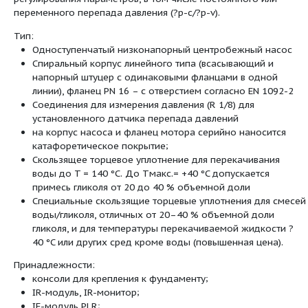
Создаваемые помехи
EN 61800-
Помехозащищенность
EN 61800-
Устройство защитного
•
отключения
Коэффициент полярности
2
Номинальный ток (прим.)
I
20,2 A
N
3~400 В
Макс. потребляемая
13,1 кВт
мощность
P
1
Номинальная мощность
11 кВт
мотора
P
2
Сдвоенный насос с сухим ротором линейно
установки в трубах или на фундаменте со
частотным преобразователем для электро
регулирования параметров, в том числе по
переменного перепада давления (?p-c/?p-v)