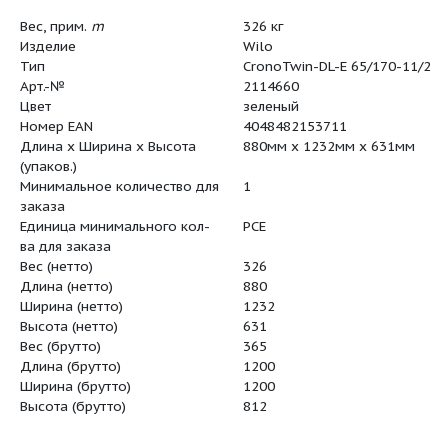
Вес, прим.
m
326 кг
Изделие
Wilo
Тип
CronoTwin
Арт.-№
2114660
Цвет
зеленый
Номер EAN
40484821
Длина x Ширина x Высота
880мм x 1
(упаков.)