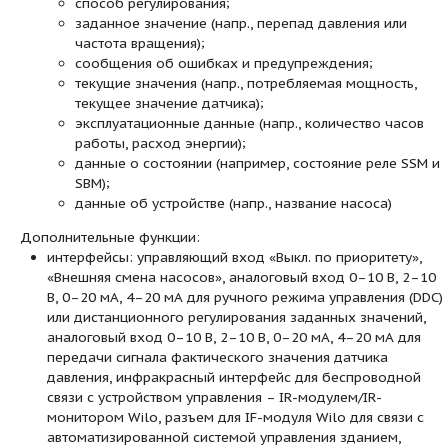
IF-модуль PLR;
IF-модуль LON;
IF-модуль Modbus;
IF-модуль BACnet;
IF-модуль CAN
интерфейсный преобразователь AnaCon
комплекты DDG
Серийное оснащение:
Однокнопочная панель управления дл
функций:
вкл./выкл. насоса;
установка заданного значения или
выбор способа регулирования: ?p-
перепад давления), ?p-v (перемен
давления), ПИД-регулятор, n-посто
режим управления);
выбор режима работы при эксплуа
насоса (основной/резервный режи