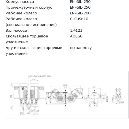
Номинальная мощность
11
мотора (P2 / кВт)
Вес, прим. (m / кг)
326
Арт.-№
2114660
Корпус насоса
EN-GJL-25
Промежуточный корпус
EN-GJL-25
Рабочее колесо
EN-GJL-20
Рабочее колесо
G-CuSn10
(специальное исполнение)
Вал насоса
1.4122
Скользящее торцевое
AQEGG
уплотнение
другие скользящие торцевые
по запрос
уплотнения