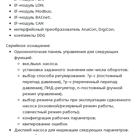
Тип:
Одноступенчатый низконапорный цен
Спиральный корпус линейного типа (в
напорный штуцер с одинаковыми флан
линии), фланец PN 16 – с отверстием с
Соединения для измерения давления (R 
установленного датчика перепада дав
на корпус насоса и фланец мотора сер
катафоретическое покрытие;
Скользящее торцевое уплотнение для 
воды до T = 140 °C. До Tмакс.= +40 °C
примесь гликоля от 20 до 40 % объемн
Специальные скользящие торцевые упл
воды/гликоля, отличных от 20–40 % о
гликоля, и для температуры перекачив
40 °C или других сред кроме воды (пов
Принадлежности:
консоли для крепления к фундаменту;
IR-модуль, IR-монитор;