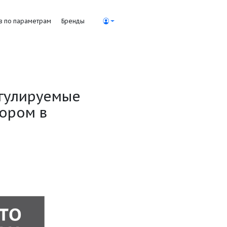
Поиск насосов по параметрам
Бренды
тронно регулируемые
сухим ротором в