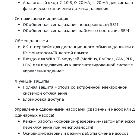
Номинальный диаметр от DN 40 до DN 200
Макс. рабочее давление 16 бар
Описание/конструкция:
Одноступенчатый низконапорный сдвоенный нас
исполнении Inline со следующими элементами:
Перекидной клапан
Скользящее торцевое уплотнение
Фланцевое соединение
Промежуточный корпус
Муфта
Привод со встроенной электронной системо
регулирования частоты вращения