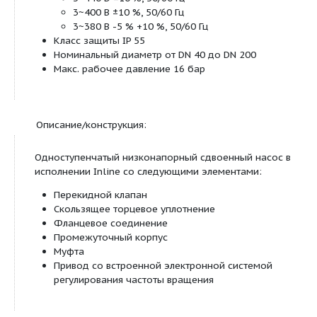
Для перекачивания воды систем отопления (согл
2035), водогликолевой смеси и охлаждающей и
воды без абразивных веществ в системах отопле
кондиционирования и охлаждения
Обозначение:
Пример
DL-E 50/170-7,5/2-R1
Сдвоенный насос Inline с электронным
DL‐E
регулированием
Номинальный диаметр DN подсоединени
50
трубопроводу
170
Номинальный диаметр рабочего колеса
7,5
Номинальная мощность мотора P
в кВт
2
2
Число полюсов
R1
Исполнение без датчика давления