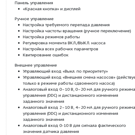
Блокировка доступа к насосу
Встроенная полная защита мотора (термодат
электронной системой отключения
Функции и управление, идентичные с Wilo-V
Высокая степень защиты от коррозии благо
катафорезному покрытию
Серийные отверстия для удаления конденсат
Технические характеристики:
Допустимый диапазон температур от -20° C 
Сетевое подключение
3~440 D ±10 %, 50/60 Гц
3~400 В ±10 %, 50/60 Гц
3~380 В -5 % +10 %, 50/60 Гц
Класс защиты IP 55