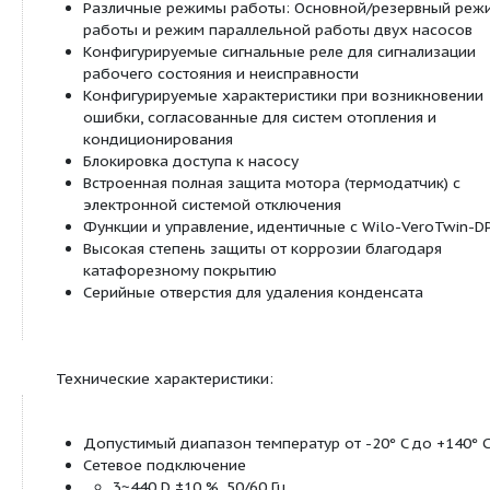
CronoTwin-DL-E
Электронно
регулируемые сдвоенные нас
сухим ротором в исполнении 
Посмотреть все продукты этой линейки
Тип:
Электронно регулируемый сдвоенный насос с с
в исполнении Inline, с фланцевым соединением 
автоматической регулировкой мощности
Применение: