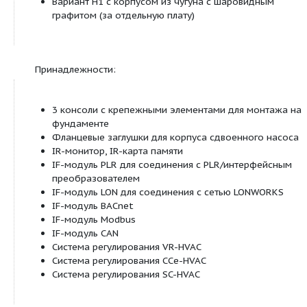
Δp‐v для переменного перепада давления
Управление PID
Ручной режим управления (n=постоян.)
Панель управления
«Красная кнопка» и дисплей
Ручное управление
Настройка требуемого перепада давления
Настройка частоты вращения (ручное перек
Настройка режимов работы
Регулировка момента ВКЛ./ВЫКЛ. насоса
Настройка всех рабочих параметров
Квитирование ошибок
Внешнее управление
Управляющий вход «Выкл. по приоритету»
Управляющий вход «Внешняя смена насосов»
только в режиме работы сдвоенного насоса)
Аналоговый вход 0–10 В, 0–20 мА для ручн