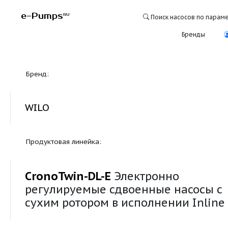
e-Pumps
RU
Поиск насосо
Бре
Бренд:
WILO
Продуктовая линейка:
CronoTwin-DL-E
Электронно
регулируемые сдвоенные нас