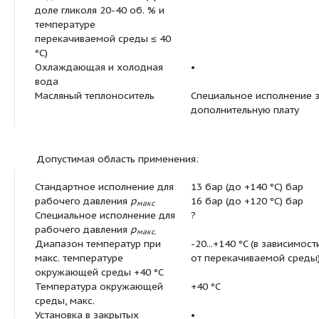
Дополнительные функции:
интерфейсы: управляющий вход «Выкл. по пр
«Внешняя смена насосов», аналоговый вход 
В, 0–20 мА, 4–20 мА для ручного режима уп
(DDC) или дистанционного регулирования за
значений, аналоговый вход 0–10 В, 2–10 В, 
20 мА для передачи сигнала фактического з
датчика давления, инфракрасный интерфейс
беспроводной связи с устройством управлени
модулем/IR-монитором Wilo, разъем для IF-
для связи с автоматизированной системой у
зданием, настраиваемая беспотенциальная 
оповещения о неисправностях, эксплуатации
готовности, интерфейс для связи со сдвоен
насосами;
мотор трехфазного тока с классом эффектив
частотным преобразователем;
встроенная система управления сдвоенными