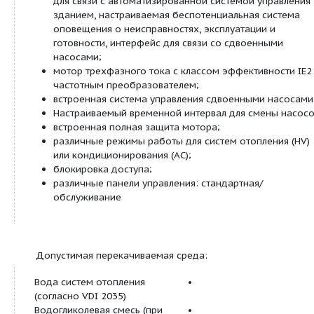
давления), ПИД-регулятор, n-постоянный
режим управления);
выбор режима работы при эксплуатации
насоса (основной/резервный режим раб
совместный режим работы);
конфигурация рабочих параметров;
квитирование ошибок
Дисплей насоса для индикации следующих п
способ регулирования;
заданное значение (напр., перепад давл
частота вращения);
сообщения об ошибках и предупрежден
текущие значения (напр., потребляемая 
текущее значение датчика);
эксплуатационные данные (напр., количе
работы, расход энергии);
данные о состоянии (например, состоян
и SBM);
данные об устройстве (напр., название н