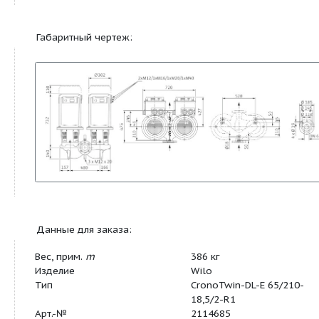
Корпус насоса
EN-GJL-250
Промежуточный корпус
EN-GJL-250
Рабочее колесо
EN-GJL-200
Рабочее колесо
G-CuSn10
(специальное исполнение)
Вал насоса
1.4122
Скользящее торцевое
AQEGG
уплотнение
другие скользящие торцевые
по запросу
уплотнения
Габаритный чертеж: