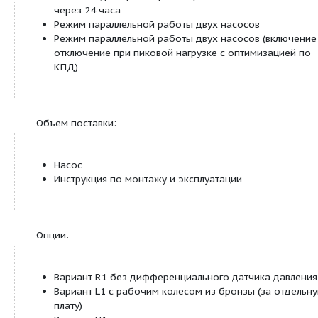
Материалы:
Корпус насоса и соединительный элемент: EN
Рабочее колесо:
Стандартное исполнение: EN-GJL-200
Специальное исполнение: G-CuSn 10
Вал: 1.4122
Скользящее торцевое уплотнение: AQEGG; др
скользящие торцевые уплотнения по запрос
Оснащение/функции:
Режимы работы
Δp‐c для постоянного перепада давления