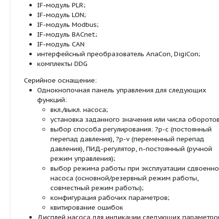
регулирования параметров, в том числе постоян
переменного перепада давления (?p-c/?p-v).
Тип:
Одноступенчатый низконапорный центробе
Спиральный корпус линейного типа (всасыв
напорный штуцер с одинаковыми фланцами 
линии), фланец PN 16 – с отверстием согласн
Соединения для измерения давления (R 1/8) 
установленного датчика перепада давлений
на корпус насоса и фланец мотора серийно 
катафоретическое покрытие;
Скользящее торцевое уплотнение для перек
воды до T = 140 °C. До Tмакс.= +40 °C допус
примесь гликоля от 20 до 40 % объемной до
Специальные скользящие торцевые уплотнен
смесей воды/гликоля, отличных от 20–40 %
доли гликоля, и для температуры перекачив
жидкости ? 40 °C или других сред кроме вод