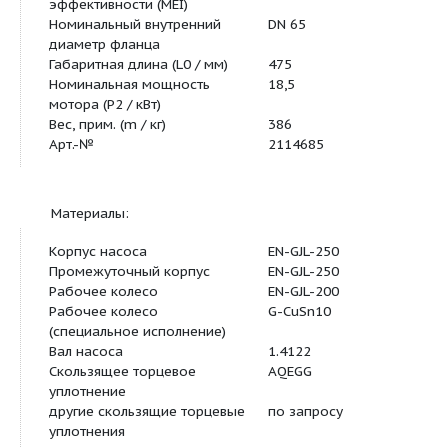
Основная характеристика:
Минимальный индекс
? 0,40
эффективности (MEI)
Номинальный внутренний
DN 65
диаметр фланца
Габаритная длина (L0 / мм)
475
Номинальная мощность
18,5
мотора (P2 / кВт)
Вес, прим. (m / кг)
386
Арт.-№
2114685
Материалы: