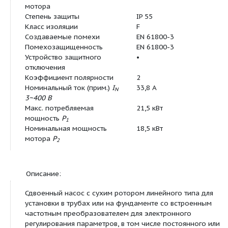
для заказа
Единица минимального кол-
PCE
ва для заказа
Вес (нетто)
386
Длина (нетто)
872
Ширина (нетто)
723
Высота (нетто)
657
Вес (брутто)
413
Длина (брутто)
1200
Ширина (брутто)
800
Высота (брутто)
801
Мотор/электроника:
Технология мотора
Асинхронный мо
Встроенная полная защита
•
мотора
Степень защиты
IP 55