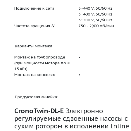
Охлаждающая и холодная
•
вода
Масляный теплоноситель
Специальное ис
дополнительную
Допустимая область применения:
Стандартное исполнение для
13 бар (до +140 
рабочего давления
p
16 бар (до +120 
макс
Специальное исполнение для
?
рабочего давления
p
макс.
Диапазон температур при
-20...+140 °C (в 
макс. температуре
от перекачивае
окружающей среды +40 °C
Температура окружающей
+40 °C
среды, макс.
Установка в закрытых
•
помещениях