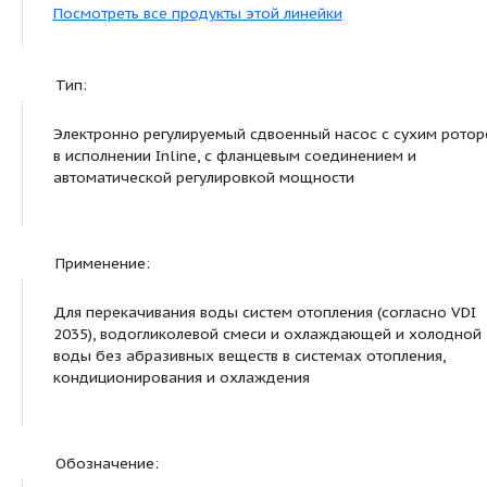
Установка в открытых
?
помещениях
Подсоединения к трубопроводу:
Номинальный внутренний
DN 65
диаметр фланца
Фланцы (по EN 1092-2)
PN 16
1
Фланец с отверстием для
R
/
8
манометра
Минимальный индекс эффективности (MEI):
Минимальный индекс
? 0,40
эффективности (MEI)