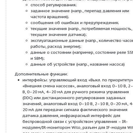
(повышенная цена).
Принадлежности:
консоли для крепления к фундаменту;
IR-модуль, IR-монитор;
IF-модуль PLR;
IF-модуль LON;
IF-модуль Modbus;
IF-модуль BACnet;
IF-модуль CAN
интерфейсный преобразователь AnaCon, Digi
комплекты DDG
Серийное оснащение:
Однокнопочная панель управления для сле
функций:
вкл./выкл. насоса;
установка заданного значения или числ
выбор способа регулирования: ?p-c (по
перепад давления), ?p-v (переменный п