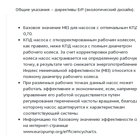
управления (DDC) и дистанционного изменен
заданного значения
Аналоговый вход 2–10 В, 4–20 мА для ручн
управления (DDC) и дистанционного изменен
заданного значения
Аналоговый вход 0-10 В для сигнала фактич
значения датчика давления
Аналоговый вход 2-10 В, 0-20 мА, 4-20 мА дл
фактического значения датчика давления
Сигнализация и индикация
Обобщенная сигнализация неисправности S
Обобщенная сигнализация рабочего состоя
Обмен данными
ИК-интерфейс для дистанционного обмена 
IR-монитором/IR-картой памяти
Гнездо для Wilo IF-модулей (Modbus, BACnet,
LON) для подключения к автоматизированно
управления зданием