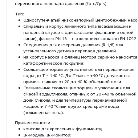
Класс изоляции
F
Создаваемые помехи
EN 61800-3
Помехозащищенность
EN 61800-3
Устройство защитного
•
отключения
Коэффициент полярности
2
Номинальный ток (прим.)
I
33,8 A
N
3~400 В
Макс. потребляемая
21,5 кВт
мощность
P
1
Номинальная мощность
18,5 кВт
мотора
P
2
Описание:
Сдвоенный насос с сухим ротором линейного ти
установки в трубах или на фундаменте со встро
частотным преобразователем для электронного