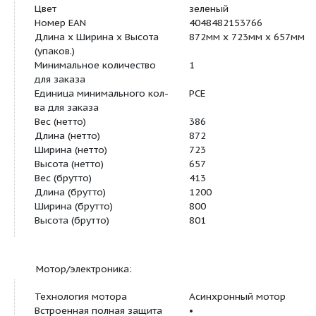
Данные для заказа:
Вес, прим.
m
386 кг
Изделие
Wilo
Тип
CronoTwin-DL-E 
18,5/2-R1
Арт.-№
2114685
Цвет
зеленый
Номер EAN
4048482153766
Длина x Ширина x Высота
872мм x 723мм 
(упаков.)
Минимальное количество
1