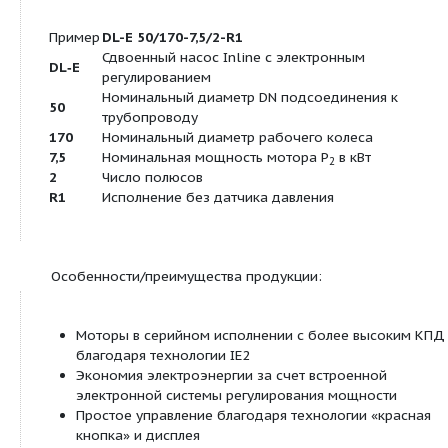
Электроподключение:
Подключение к сети
3~440 V, 50/60 H
3~400 V, 50/60 H
3~380 V, 50/60 H
Частота вращения
N
750 - 2900 об/м
Варианты монтажа:
Монтаж на трубопроводе
•
(при мощности мотора до ≤
15 кВт)
Монтаж на консолях
•
Продуктовая линейка: