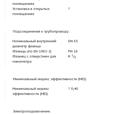
Настраиваемый временной интервал для сме
встроенная полная защита мотора;
различные режимы работы для систем отопл
или кондиционирования (AC);
блокировка доступа;
различные панели управления: стандартная/
обслуживание
Допустимая перекачиваемая среда:
Вода систем отопления
•
(согласно VDI 2035)
Водогликолевая смесь (при
•
доле гликоля 20-40 об. % и
температуре
перекачиваемой среды ≤ 40
°C)