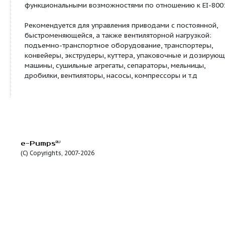
стоповых бит / ч
Окружающая среда:
Температура среды
-10°С…+50° С (пр
Температура хранения
-20…+60°С
Относительная влажность
0…95% (без конд
Допустимая вибрация
1g (9.8м/с2 ) до 2
(2м/с2 ) от 20 до
Степень защиты оболочки
IP20 (0,4…22 кВт)
55 кВт) по ГОСТ
Электромагнитная
Встроенный филь
совместимость
по ГОСТ Р51318.
11 кВт)
Примечание
*2. Для моделе
3,7 кВт и менее 
верхней пылеза
крышкой - от -10