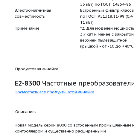
проводное упра
ПИД-регулятор, 
момента, компе
скольжения, вер
нижнее огранич
частоты, режим
энергии, режим 
по протоколу Mo
или КПК, автома
перезапуск, вст
набором просты
логических функ
Управление по каналу
Через порты RS2
последовательной связи
RS485
Управление по каналу
Точка-точка (RS
последовательной связи
многоточечное 
(RS485).
Управление по каналу
Установка скоро
последовательной связи
передачи / коли