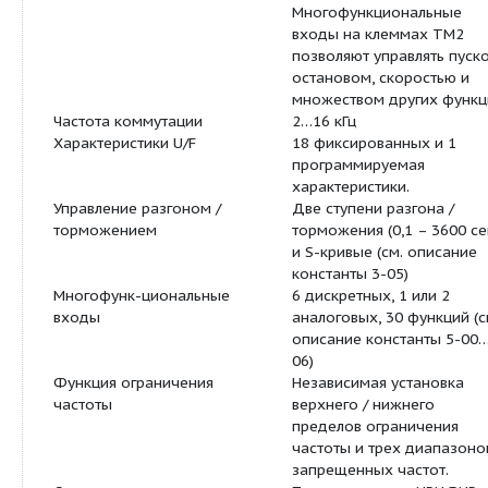
управления и 0,0
управлении с к
или контроллера
Ввод задания
Кнопками ^Ў ил
потенциометром
управления
Функции дисплея
Четырехразрядн
светодиодный и
индикатор состо
отображение ча
скорости / лине
скорости / напр
постоянного ток
выходного напр
тока / направле
/ констант прео
списка ошибок /
Внешние сигналы
1. Внешний пер
резистор / 0-10В