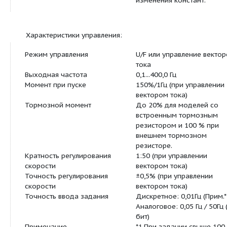
Короткое замыкание на
Электронная за
выходе
Неисправность заземления
Электронная за
Другие функции
Защита от перег
радиаторов, оп
перегрузки по м
защита от ошиб
подключения кл
управления, зап
обратного враще
пуска после пер
питании или ава
останова, блоки
изменения конст
Характеристики управления:
Режим управления
U/F или управле