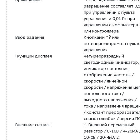
тока
Выходная частота
0,1...400,0 Гц
Момент при пуске
150%/1Гц (при у
вектором тока)
Тормозной момент
До 20% для мод
встроенным то
резистором и 10
внешнем тормо
резисторе.
Кратность регулирования
1:50 (при управл
скорости
вектором тока)
Точность регулирования
±0,5% (при упра
скорости
вектором тока)
Точность ввода задания
Дискретное: 0,01
Аналоговое: 0,05 
бит)
Примечание
*1.При задании 
разрешение сост
при управлении 