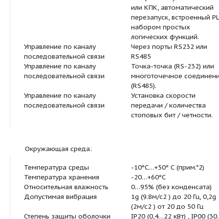
частоты
верхнего / нижн
пределов огран
частоты и трех 
запрещенных ча
Сигналы дискретных входов
Переключаемые
Многофунк-циональные
2 выхода, 16 фун
дискретные выходы
описание конста
03)
Многофунк-циональный
6 функций (см. 
аналоговый выход
констант 8-00/8-
Другие функции
Перезапуск при 
питания, опреде
скорости, опред
перегрузки, 8
предустановлен
скоростей, пере
темпов разгона 
торможения (2 ст
образные кривые