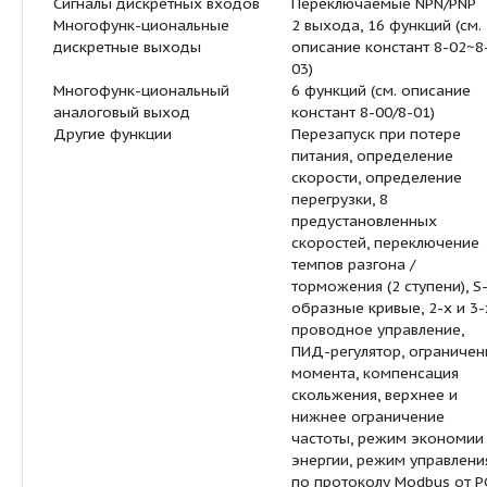
10-0В / 20-4мА 2
Многофункцион
входы на клемм
позволяют управ
остановом, скор
множеством дру
Частота коммутации
2…16 кГц
Характеристики U/F
18 фиксированн
программируем
характеристики.
Управление разгоном /
Две ступени раз
торможением
торможения (0,1 
и S-кривые (см.
константы 3-05)
Многофунк-циональные
6 дискретных, 1 
входы
аналоговых, 30 
описание конста
06)
Функция ограничения
Независимая уст