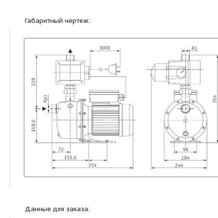
Корпус насоса
1.4301
Рабочее колесо
1.4301
Вал насоса
1.4005
Скользящее торцевое
графит/керамик
уплотнение
Секции
Noryl
Диффузор/Инжектор
Noryl
Уплотнение
NBR
Габаритный чертеж: