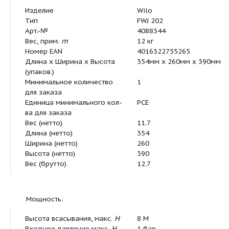
Данные для заказа:
Изделие
Wilo
Тип
FWJ 202
Арт.-№
4088344
Вес, прим.
m
12 кг
Номер EAN
4016322755265