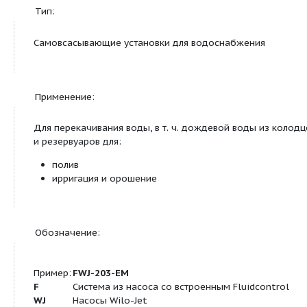
Чистая вода без
•
осаждающихся веществ
Бытовая, холодная,
•
охлаждающая, дождевая
вода
Подсоединения к трубопроводу:
Номинальный внутренний
R 1
диаметр для подсоединения,
с напорной стороны
Номинальный внутренний
G 1
диаметр для подсоединения,
на стороне всасывания