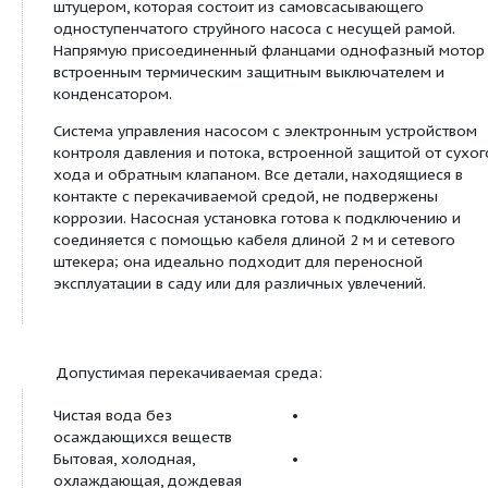
Температура окружающей
40 °C
среды, макс.
T
Стандартное исполнение для
6 бар
рабочего давления
p
макс
Частота вращения
n
2850 об/мин
Мотор/электроника:
Степень защиты
IP 44
Класс изоляции
B
Потребляемая мощность
P
0,9 кВт
1
Подключение к сети
1~230 В, 50 Гц
Описание:
Компактная центробежная насосная установка с