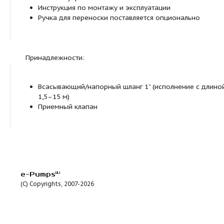
Давление включения от 1,5 бар до 2,7 бар
Давление при выключении мин. 2,2 бар
Температура жидкости от +5° C до +35° C
Рабочее давление макс. 6 бар
Класс защиты IP 44
Подключение с напорной стороны R 1
Подключение на стороне всасывания G 1
Оснащение/функции:
Непосредственно прифланцованный мотор
Соединительный кабель со штекером
Термическое реле мотора
Автоматическая система управления насосо
Предохранители, срабатывающие при прек
подачи воды