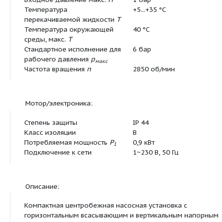
Длина x Ширина x Высота
354мм x 260мм 
(упаков.)
Минимальное количество
1
для заказа
Единица минимального кол-
PCE
ва для заказа
Вес (нетто)
11.7
Длина (нетто)
354
Ширина (нетто)
260
Высота (нетто)
390
Вес (брутто)
12.7
Мощность:
Высота всасывания, макс.
H
8 M
Входное давление макс.
H
1 бар
Температура
+5...+35 °C
перекачиваемой жидкости
T