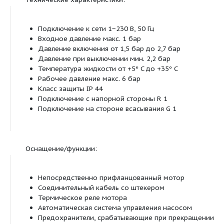
полив
ирригация и орошение
Обозначение:
Пример:
FWJ-203-EM
F
Система из насоса со встроенным Fluidc
WJ
Насосы Wilo-Jet
Номинальный расход Q в м³/ч при опти
2
коэффициенте полезного действия
Индекс для давления насоса (02 < 03 < 04
Исполнение 03 с более высоким давлен
03
исполнение 02
(без указания на количество рабочих ко
EM
Однофазный ток, 1~230 В 50 Гц