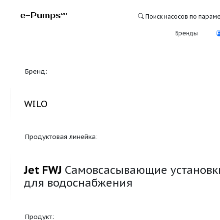
e-Pumps
RU
Поиск насосо
Бре
Бренд:
WILO
Продуктовая линейка:
Jet FWJ
Самовсасывающие уст
для водоснабжения