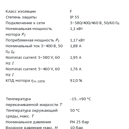
(упаков.)
Штук на поддон
1
Минимальное количество для
1
заказа
Единица минимального кол-
PCE
ва для заказа
Вес (нетто)
49.4
Длина (нетто)
250
Ширина (нетто)
212
Высота (нетто)
894
Вес (брутто)
71.4
Длина (брутто)
1220
Ширина (брутто)
465
Высота (брутто)
660
Свойства упаковки
Упаковка 
Количество на один слой
1
Класс изоляции
F