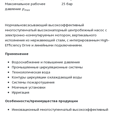
Степень защиты
IP 55
Подключение к сети
3~380/400/
Номинальная мощность
1,1 кВт
мотора
P
2
Потребляемая мощность
P
1,17 кВт
1
Номинальный ток 3~400 В, 50
1,88 A
Гц
I
N
Nominal current 3~380 V, 60
1,95 A
Hz
I
Nominal current 3~460 V, 60
1,76 A
Hz
I
КПД мотора
η
92,0 %
m 100%
Температура
-15...+90 °
перекачиваемой жидкости
T
Температура окружающей
50 °C
среды, макс.
T
Номинальное давление
PN 25 бар