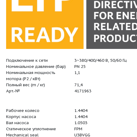
Подключение к сети
3~380/400/
тика:
Номинальное давление (бар)
PN 25
Номинальная мощность
1,1
мотора (P2 / кВт)
Полный вес (m / кг)
71,4
Арт.-№
4171963