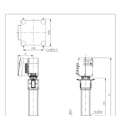
Рабочее колесо
1.4404
Корпус насоса
1.4404
Вал насоса
1.0503
Статическое уплотнение
FPM
Mechanical seal
U3BVGG