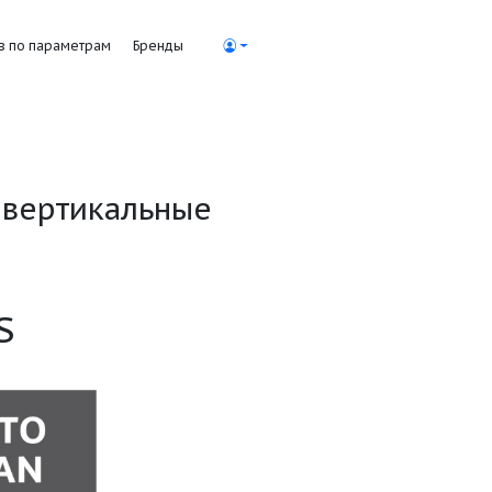
Поиск насосов по параметрам
Бренды
пенчатые вертикальные
сы
2/25/V/KS