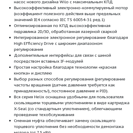
Входное давление макс.
H
10 бар
Максимальное рабочее
25 бар
давление
p
max
Нормальновсасывающий высокоэффектив
многоступенчатый высоконапорный центр
электронно-коммутируемым мотором, вер
исполнения из нержавеющей стали, с инте
Efficiency Drive и линейными подключениям
Применение
Водоснабжение и повышение давлени
Промышленные циркуляционные систе
Технологическая вода
Контуры циркуляции охлаждающей во
Системы пожаротушения
Моечные установки