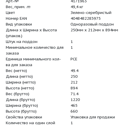
Размеры H2
566 мм
Размеры H
894 мм
Размеры X
248 мм
Размеры O M
206 мм
Вес, прим. m
49 кг
Размеры Ø M
206 мм
Изделие
Wilo
Тип
Helix EXCE
Арт.-№
4171963
Вес, прим.
m
49,4 кг
Цвет
Зелено-с
Номер EAN
40484822
Вид упаковки
Одноразо
Длина x Ширина x Высота
250мм x 2