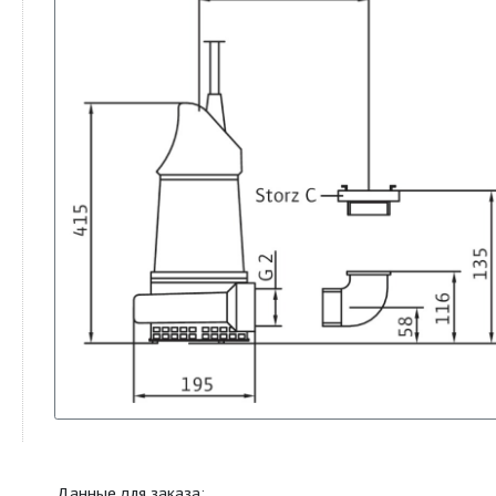
Гидравлическая характеристика:
Примечание
Характеристики 
9906, приложени
Габаритный чертеж: