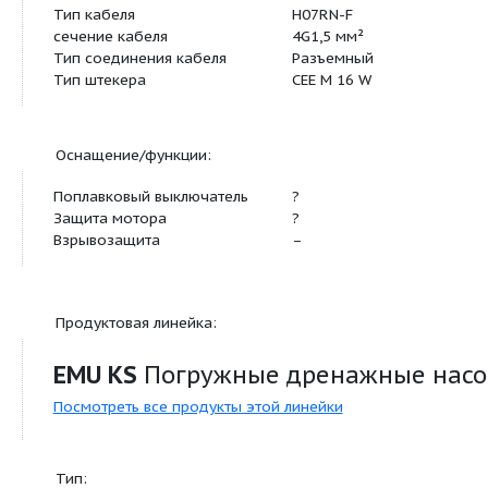
Стандарт подключения
EN 1092
Максимальное рабочее
2 бар
давление
p
max
Свободный сферический
10 мм
проход
Режим работы (в
S1
погруженном состоянии)
Режим работы (в
S1
непогруженном состоянии)
Макс. глубина погружения
12 м
Степень защиты
IP 68
Вес, прим.
m
23 кг
Материал:
Статическое уплотнение
FPM
Рабочее колесо
EN-GJL-250
Уплотнение со стороны
C/Al-oxide