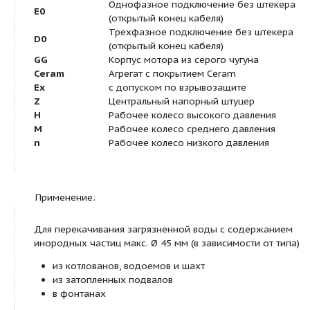
Поплавковый выключатель
?
Защита мотора
?
Взрывозащита
–
Продуктовая линейка:
EMU KS
Погружные дренажные
Посмотреть все продукты этой линейки
Тип:
Погружной дренажный насос