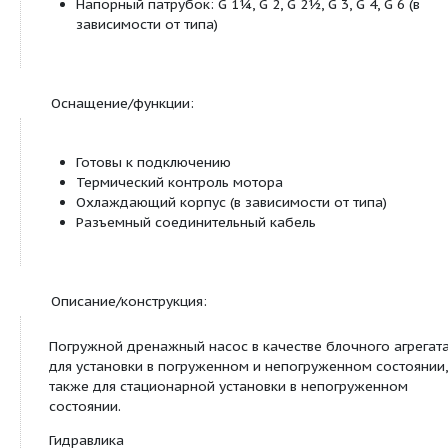
(открытый конец кабеля)
Трехфазное подключение без ш
D0
(открытый конец кабеля)
GG
Корпус мотора из серого чугуна
Ceram
Агрегат с покрытием Ceram
Ex
с допуском по взрывозащите
Z
Центральный напорный штуцер
H
Рабочее колесо высокого давле
M
Рабочее колесо среднего давле
n
Рабочее колесо низкого давлен
Применение:
Для перекачивания загрязненной воды с содер
инородных частиц макс. Ø 45 мм (в зависимости 
из котлованов, водоемов и шахт