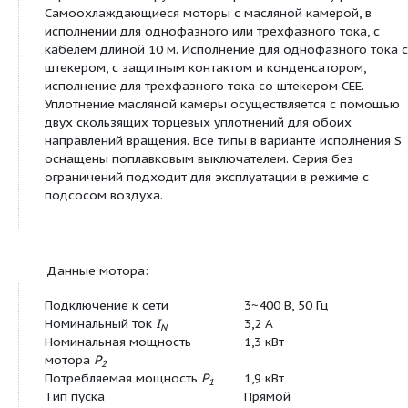
Свойства упаковки
Транспортирово
упаковка
Мощность:
Температура
+3 ... +40 °C
перекачиваемой жидкости
T
Описание:
Полностью погружной дренажный насос для вер
установки в погруженном состоянии для перека
загрязненной или содержащей песок воды. Гидр
корпус и рабочее колесо из серого чугуна, корп
алюминия. Вариант исполнения GG полностью вы
серого чугуна; по желанию заказчика на корпус
нанесено керамическое покрытие. Напорный пат