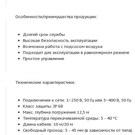
Обозначение:
Например:
Wilo-EMU KS 15 X
KS
Насос для грязной воды
15
Обозначение модели насоса
x
Исполнения
Возможные
исполнения:
E
Однофазное подключение
Однофазное подключение + поп
ES
выключатель
D
Трехфазный ток
Трехфазное подключение + поп
DS
выключатель
Трехфазное подключение + реле
DMS
поплавковый выключатель
Однофазное подключение без ш
E0