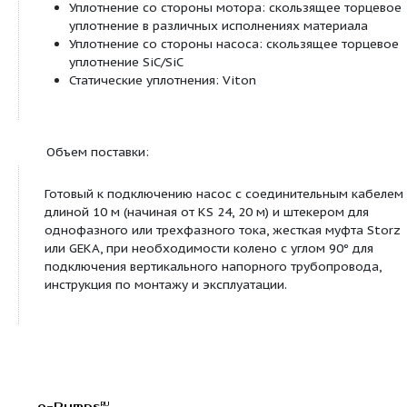
Описание/конструкция:
Погружной дренажный насос в качестве блочног
для установки в погруженном и непогруженном с
также для стационарной установки в непогруже
состоянии.
Гидравлика
Спуск с напорной стороны выполнен в качестве
горизонтального или вертикального резьбового 
Для типов с горизонтальным напорным патрубк
колено 90 °, чтобы обеспечить вертикальный спус
качестве рабочих колес используются полуоткр
рабочие колеса для канала со свободным прох
45 мм.
Мотор
В зависимости от типа используются моторы с с