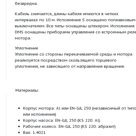
Класс защиты: IP 68
Макс. глубина погружения 12,5 м
Температура перекачиваемой среды: 3 ‐ 40 
Длина кабеля: 10 м/20 м
Свободный проход: 5 - 45 мм (в зависимости
Напорный патрубок: G 1¼, G 2, G 2½, G 3, G 4, 
зависимости от типа)
Оснащение/функции:
Готовы к подключению
Термический контроль мотора
Охлаждающий корпус (в зависимости от типа
Разъемный соединительный кабель