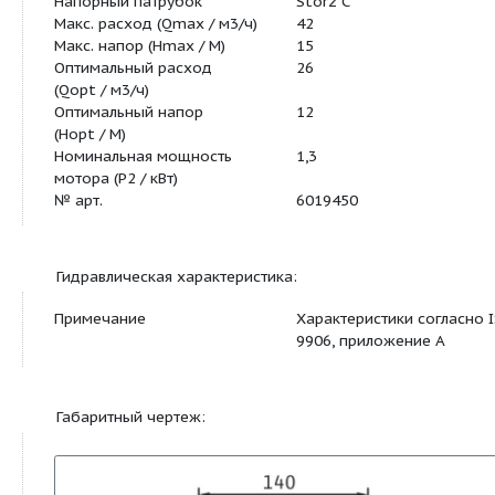
Основная характеристика:
Подключение к сети
3~400 В, 50 Гц
Напорный патрубок
Storz C
Макс. расход (Qmax / м3/ч)
42
Макс. напор (Hmax / M)
15
Оптимальный расход
26
(Qopt / м3/ч)
Оптимальный напор
12
(Hopt / M)
Номинальная мощность
1,3
мотора (P2 / кВт)
№ арт.
6019450