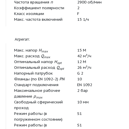
вертикальным патрубком напорного слива и муфт
Самоохлаждающиеся моторы с масляной камеро
исполнении для однофазного или трехфазного то
кабелем длиной 10 м. Исполнение для однофазн
штекером, с защитным контактом и конденсатор
исполнение для трехфазного тока со штекером C
Уплотнение масляной камеры осуществляется с
двух скользящих торцевых уплотнений для обои
направлений вращения. Все типы в варианте исп
оснащены поплавковым выключателем. Серия бе
ограничений подходит для эксплуатации в режи
подсосом воздуха.
Данные мотора:
Подключение к сети
3~400 В, 50 Гц
Номинальный ток
I
3,2 A