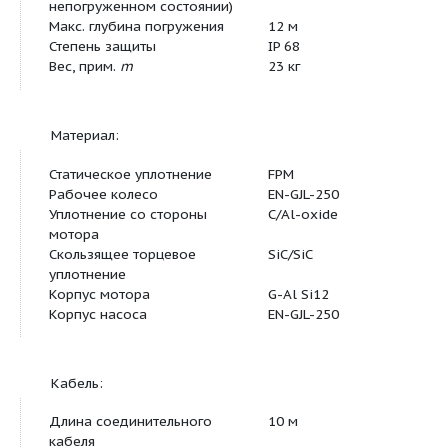
N
Номинальная мощность
1,3 кВт
мотора
P
2
Потребляемая мощность
P
1,9 кВт
1
Тип пуска
Прямой
Частота вращения
n
2900 об/мин
Коэффициент полярности
2
Класс изоляции
F
Макс. частота включений
15 1/ч
Агрегат:
Макс. напор
H
15 M
max
Макс. расход
Q
42 м³/ч
max
Оптимальный напор
H
12 M
opt
Оптимальный расход
Q
26 м³/ч
opt
Напорный патрубок
G 2
Фланцы (по EN 1092-2)
PN
10