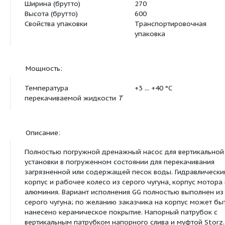
Готовность к поставке
Складские запа
Группа товаров со скидкой
PG7
Тип насоса
KS 15 D
Вид упаковки
Картон
Длина x Ширина x Высота
227мм x 250мм 
(упаков.)
Штук на поддон
1
Минимальное количество
1
для заказа
Единица минимального кол-
PCE
ва для заказа
Вес (нетто)
23
Длина (нетто)
227
Ширина (нетто)
250
Высота (нетто)
415
Вес (брутто)
25
Длина (брутто)
400
Ширина (брутто)
270
Высота (брутто)
600