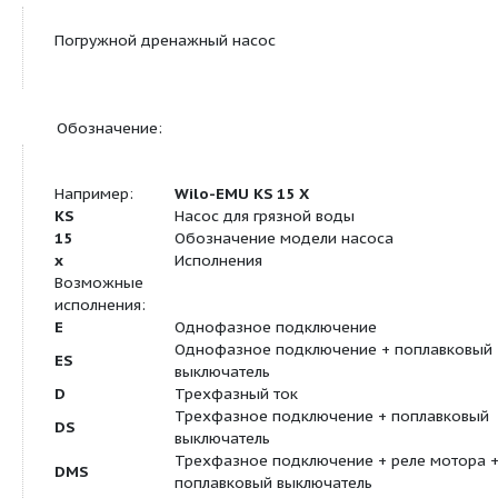
мотора
Скользящее торцевое
SiC/SiC
уплотнение
Корпус мотора
G-Al Si12
Корпус насоса
EN-GJL-250
Кабель:
Длина соединительного
10 м
кабеля
Тип кабеля
H07RN-F
сечение кабеля
4G1,5 мм²
Тип соединения кабеля
Разъемный
Тип штекера
CEE M 16 W
Оснащение/функции: