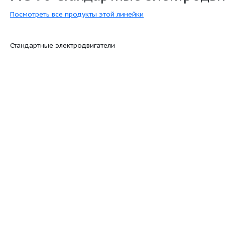
удовлетворяет и даже превосходит требов
таких как EuP IE3.
MG 90
Стандартные э
:
Посмотреть все продукты этой линейки
Стандартные электродвигатели