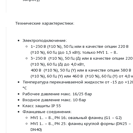
[только MVI 70.. и 95..]
Опция [только некоторые типы ≥ 30 к
C
скользящие торцевые уплотнения в вид
N
стандартный мотор
Материал
1 = 1.4301 (AISI 304);
[только MVI 8.. и ниже]
2 = 1.4404 (AISI 316L)
1
3= корпус насоса из серого чугуна EN-GJ
катафорезным покрытием), гидравлика 1.
304);
[только MVI 70.. и 95..]
Вид фланца
16 = фланец PN16 (круглый или овальный
16
25 = фланец PN25 (круглый или овальный
P = муфта Victaulic [только MVIE 8.. и ни
Вид уплотнения
E
E = EPDM
V = FKM (витон)