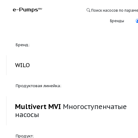
e-Pumps
RU
Поиск насосо
Бре
Бренд:
WILO
Продуктовая линейка:
Multivert MVI
Многоступенча
насосы