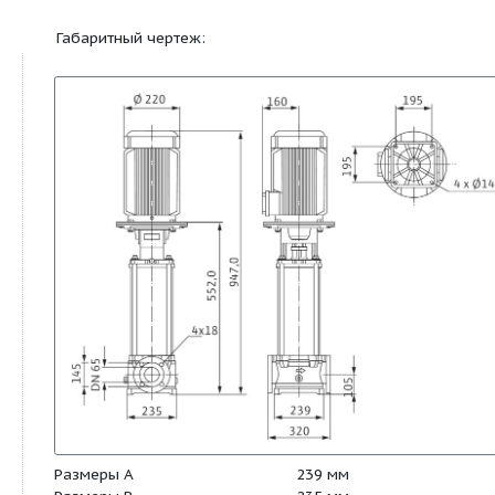
Материалы:
Рабочее колесо
1.4301
Корпус насоса
EN-GJL-250 (с п
Вал насоса
1.4301
Основание насоса
EN-GJL-250
Статическое уплотнение
EPDM
Mechanical seal
Q1BE3GG
Габаритный чертеж: