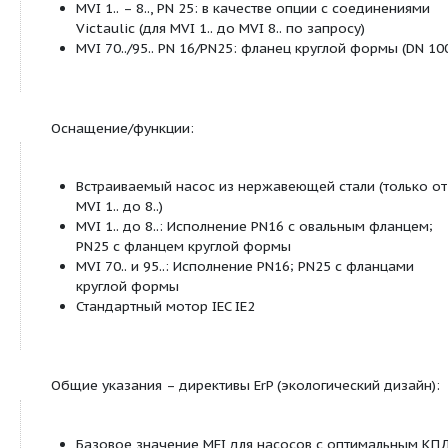
1 = 1~ (однофазный ток);
3
[только MVI 8.. и ниже]
3 = 3~ (трехфазный ток)
400
Подключаемое напряжение в В
50
Частота в Гц
2
Число полюсов
Особенности/преимущества продукции:
все части насоса, контактирующие с перека
жидкостью, устойчивы к воздействию корро
Материалы: нержавеющая сталь 1.4301 (AISI 
1.4404 (AISI 316L), корпус насоса из серого ч
250 с катафорезным покрытием (MVI 70/95)
Уплотнения EPDM
все соответствующие элементы конструкции