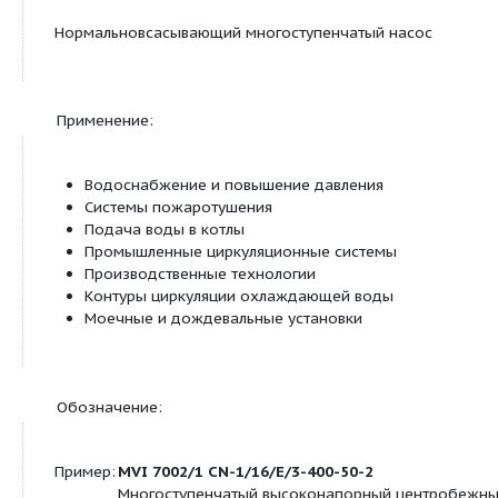
деталей (модель EPDM).
Мотор и валы насоса соединены друг с другом 
продольно-свертной муфты. Отдельный подшипн
соединительного элемента для полного восприят
усилия гидравлики. Со стандартным мотором тр
или однофазного тока (до макс. 1,5 кВт), тип V1 8 
или V1 (до 7,5 кВт). Стандартный мотор трехфазн
от 0,75 кВт. Защита от перегрева и конденсатор 
однофазного мотора, защита мотора трехфазно
доступна в качестве опции или предоставляется 
Минимальный индекс эффективности (MEI):
Минимальный индекс
? 0,10
эффективности (MEI)