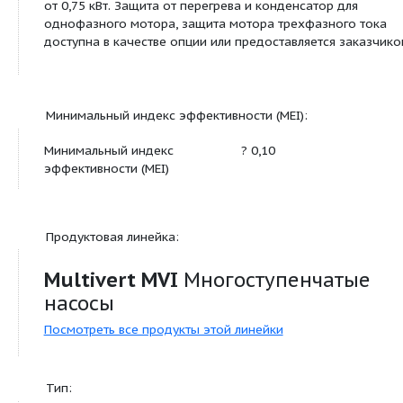
Температура окружающей
40 °C
среды, макс.
T
Номинальное давление
PN 16 бар
Входное давление макс.
H
10 бар
Максимальное рабочее
16 бар
давление
p
max
Описание:
Многоступенчатый нормальновсасывающий верт
высоконапорный центробежный насос линейного
Секции, рабочие и ведущие колеса и все соприк
перекачиваемой средой детали выполнены из 
стали. Скользящее торцевое уплотнение с прои
направлением вращения.
Варианты исполнения PN16 и PN25 с DIN-фланца
формы. Допуск KTW/ACS/WRAS для всех исполь