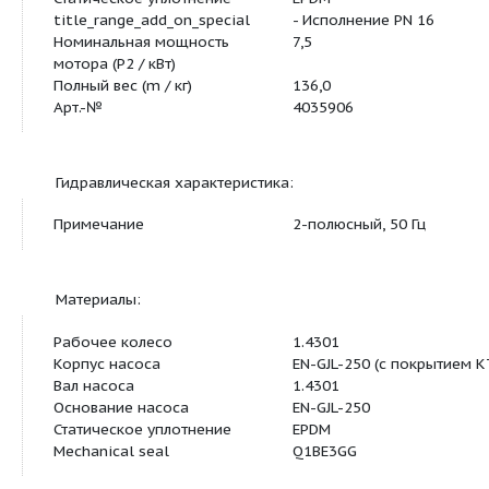
Основная характеристика:
Подключение к сети
3~400 В, 50 Гц
Номинальное давление (бар)
PN 16
Статическое уплотнение
EPDM
title_range_add_on_special
- Исполнение PN
Номинальная мощность
7,5
мотора (P2 / кВт)
Полный вес (m / кг)
136,0
Арт.-№
4035906
Гидравлическая характеристика:
Примечание
2-полюсный, 50 