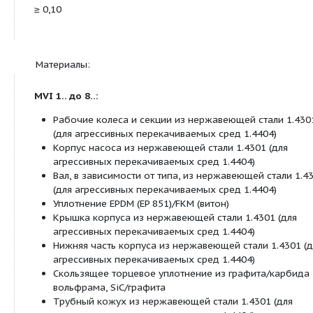
Входное давление макс. 10 бар
Класс защиты IP 55
Фланцевые соединения:
MVI 1.. – 8.., PN 16; овальный фланец (G1 
MVI 1.. – 8.., PN 25: фланец круглой форм
DN40)
MVI 1.. – 8.., PN 25: в качестве опции с соед
Victaulic (для MVI 1.. до MVI 8.. по запросу)
MVI 70../95.. PN 16/PN25: фланец круглой фор
Оснащение/функции:
Встраиваемый насос из нержавеющей стали (
MVI 1.. до 8..)
MVI 1.. до 8..: Исполнение PN16 с овальным 
PN25 с фланцем круглой формы
MVI 70.. и 95..: Исполнение PN16; PN25 с фла