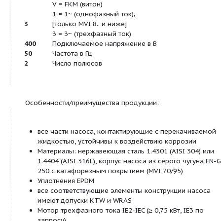
Водоснабжение и повышение давления
Системы пожаротушения
Подача воды в котлы
Промышленные циркуляционные системы
Производственные технологии
Контуры циркуляции охлаждающей воды
Моечные и дождевальные установки
Обозначение:
Пример:
MVI 7002/1 CN-1/16/E/3-400-50-2
Многоступенчатый высоконапорный це
MVI
насос вертикального исполнения
3
70
Расход в м
/ч
02
Количество рабочих колес
Количество обточенных рабочих колес;
1