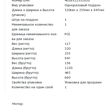
Размеры O G
220 мм
Размеры O M
220 мм
Размеры X
160 мм
Размеры K1
4x18 мм
Вес, прим. m
117 кг
Размеры Ø G
220 мм
Размеры Ø M
220 мм
Данные для заказа:
Изделие
Wilo
Тип
MVI 3204
Арт.-№
4035906
Вес, прим.
m
117,0 кг
Цвет
Зелено-серебри
Номер EAN
4016322531920
Вид упаковки
Одноразовый п
Длина x Ширина x Высота
320мм x 235мм 