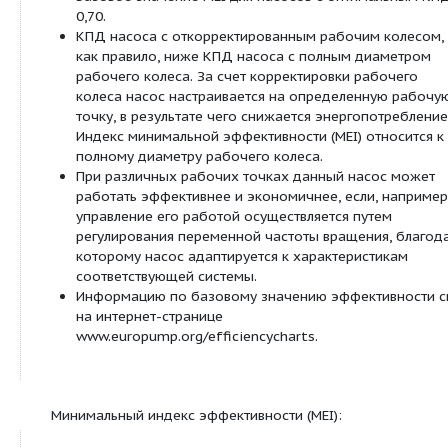
имеют допуски KTW и WRAS
Мотор трехфазного тока IE2-IEC (≥ 0,75 кВт, I
запросу)
Технические характеристики:
Электроподключение:
1~230 В (±10 %), 50 Гц или в качестве опц
(±10 %), 60 Гц (до 1,5 кВт); только MVI 1. – 
3~230 В (±10 %), 50 Гц (Δ) или в качестве
(±10 %), 60 Гц (Δ) до 4,0 кВт,
400 В (±10 %), 50 Гц (Y) или в качестве о
(±10 %), 60 Гц (Y) или 460 В (±10 %), 60 Гц 
Температура перекачиваемой жидкости от -
°C
Рабочее давление макс. 16/25 бар