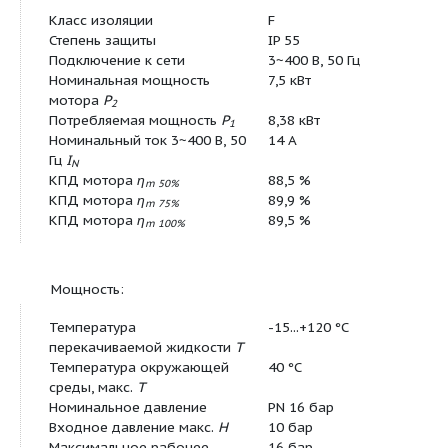
(упаков.)
Штук на поддон
1
Минимальное количество
1
для заказа
Единица минимального кол-
PCE
ва для заказа
Вес (нетто)
117
Длина (нетто)
320
Ширина (нетто)
235
Высота (нетто)
947
Вес (брутто)
136
Длина (брутто)
1220
Ширина (брутто)
465
Высота (брутто)
660
Свойства упаковки
Упаковка для п
Количество на один слой
1