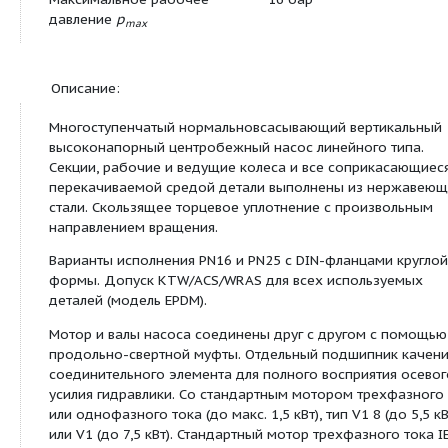
Мотор:
Класс изоляции
F
Степень защиты
IP 55
Подключение к сети
3~400 В, 50 Гц
Номинальная мощность
7,5 кВт
мотора
P
2
Потребляемая мощность
P
8,38 кВт
1
Номинальный ток 3~400 В, 50
14 A
Гц
I
N
КПД мотора
η
88,5 %
m 50%
КПД мотора
η
89,9 %
m 75%
КПД мотора
η
89,5 %
m 100%
Мощность:
Температура
-15...+120 °C
перекачиваемой жидкости
T