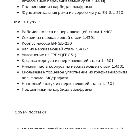
круглой формы
Стандартный мотор IEC IE2
Общие указания – директивы ErP (экологический
Базовое значение MEI для насосов с оптим
0,70.
КПД насоса с откорректированным рабочим
как правило, ниже КПД насоса с полным ди
рабочего колеса. За счет корректировки ра
колеса насос настраивается на определенн
точку, в результате чего снижается энергопо
Индекс минимальной эффективности (MEI) от
полному диаметру рабочего колеса.
При различных рабочих точках данный нас
работать эффективнее и экономичнее, если,