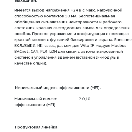
преобразователем с воздушным охлаждением. 
преобразователь с плавной регулировкой часто
от 17 до макс. 60 Гц (частота вращения мотора о
3600 об/мин).
Регулирование частоты вращения:
«Регулирование частоты вращения»: вручну
красной кнопки или внешних сигналов
«Постоянный перепад давления»: регулиров
давления с помощью датчика давления, уста
заданного значения с помощью красной кно
внешних сигналов
«Регулирование PID»: регулирование других 
(температура, расход и т. д.) с помощью датч
установка заданного значения с помощью к
кнопки или внешних сигналов
Защита (сообщение об ошибке появится на экра
от перегрузки, определение отсутствия воды, п