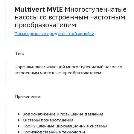
пониженное сетевое напряжение, высокая темп
окружающей среды, отсутствие фазы, блокировк
короткое замыкание.
Входной:
In1 : Вход сигнала датчика 4–20 мА, 0–10 В, 0–2
10 В
In2 : Вход заданного значения 0–20 мА, 0–10 В,
2–10 В
Выходной:
Имеется выход напряжения +24 В с макс. нагруз
способностью контактов 50 мА. Беспотенциальн
обобщенная сигнализация неисправности и раб
состояния, красная светодиодная лампа для опр
ошибок. Простое управление и конфигурация с
красной кнопки с функцией блокировки и экрана
ВКЛ./ВЫКЛ. ИК-связь, разъем для Wilo IF-модуля