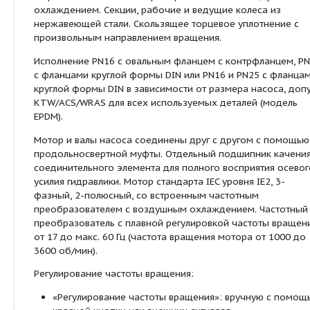
Hz
I
КПД мотора
η
81,0 %
m 50%
КПД мотора
η
84,0 %
m 75%
КПД мотора
η
85,5 %
m 100%
Мощность:
Температура
-15...+120 °C
перекачиваемой жидкости
T
Температура окружающей
50 °C
среды, макс.
T
Номинальное давление
PN 16 бар
Входное давление макс.
H
10 бар
Максимальное рабочее
16 бар
давление
p
max