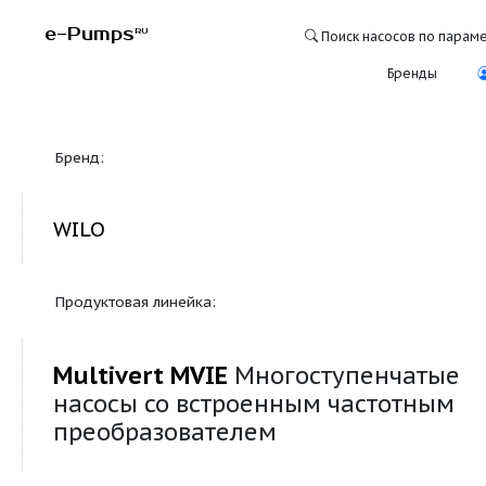
e-Pumps
RU
Поиск насосо
Бре
Бренд:
WILO
Продуктовая линейка:
Multivert MVIE
Многоступенч
насосы со встроенным часто