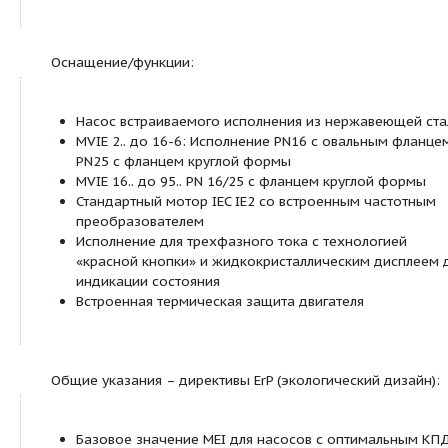
гидравлика 1.4301 (AISI 304);
[только MVIE 70.. и 95..]
Вид фланца
16 = фланец PN16 (круглый)
16
25 = фланец PN25 (круглый)
P = муфта Victaulic [только MVIE 8.. и ни
Уплотнение
E
E = EPDM
1 = 1~ (переменный ток)
3
3 = 3~ (трехфазный ток)
2
Число полюсов
Только до MVIE 403, при 1~ (переменный
предварительно установленный режим 
поставке
M13
M13 = режим 1 или 3 (ручное или диста
управление)
M2 = режим 2 (режим регулирования дав