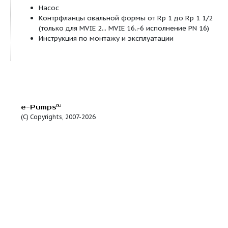
преобразователем
Исполнение для трехфазного тока с техноло
«красной кнопки» и жидкокристаллическим 
индикации состояния
Встроенная термическая защита двигателя
Общие указания – директивы ErP (экологический
Базовое значение MEI для насосов с оптим
0,70.
КПД насоса с откорректированным рабочим
как правило, ниже КПД насоса с полным ди
рабочего колеса. За счет корректировки ра
колеса насос настраивается на определенн
точку, в результате чего снижается энергопо
Индекс минимальной эффективности (MEI) от