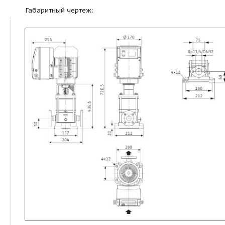
Материалы:
Рабочее колесо
1.4301
Корпус насоса
1.4301
Вал насоса
1.4301
Статическое уплотнение
EPDM
Mechanical seal
Q1BE3GG
Габаритный чертеж: