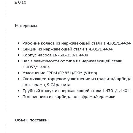
(±10 %), 60 Гц
Подключение к сети 3~400 В (±10 %), 50 Гц (Y)
(±10 %), 60 Гц (Y)
Температура перекачиваемых сред от -15 до
Рабочее давление макс. 16/25 бар
Входное давление макс. 10 бар
Класс защиты IP 55
Создаваемые помехи соответственно EN 610
Помехозащищенность соответственно EN 61
Оснащение/функции:
Насос встраиваемого исполнения из нержав
MVIE 2.. до 16-6: Исполнение PN16 с овальн
PN25 с фланцем круглой формы
MVIE 16.. до 95.. PN 16/25 с фланцем кругло
Стандартный мотор IEC IE2 со встроенным ч