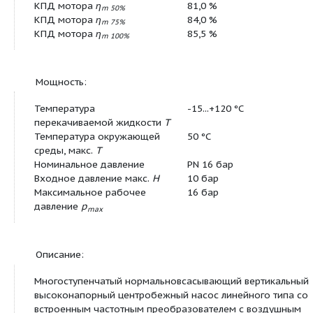
Ширина (брутто)
400
Высота (брутто)
600
Свойства упаковки
Упаковка для п
Количество на один слой
1
Мотор:
Класс изоляции
F
Степень защиты
IP 55
Подключение к сети
3~380/400/440 В,
Номинальная мощность
2,2 кВт
мотора
P
2
Потребляемая мощность
P
2,6 кВт
1
Номинальный ток 3~400 В, 50
5,6 A
Гц
I
N
Nominal current 3~380 V, 60
5,7 A
Hz
I
Nominal current 3~440 V, 60
5,5 A