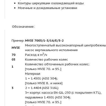
BACnet, CAN, PLR, LON для связи с автоматизиро
системой управления зданием (вставной IF-моду
качестве опции).
Минимальный индекс эффективности (MEI):
Минимальный индекс
? 0,10
эффективности (MEI)
Продуктовая линейка:
Multivert MVIE
Многоступенч
насосы со встроенным часто
преобразователем