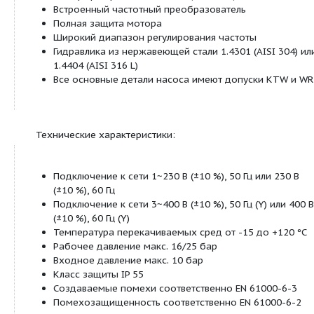
Моечные и дождевальные установки
Обозначение:
Пример:
MVIE 7003/1-3/16/E/3-2
Многоступенчатый высоконапорный це
MVIE
насос вертикального исполнения
3
70
Расход в м
/ч
03
Количество рабочих колес
Количество обточенных рабочих колес;
1
[только MVIE 70.. и 95..]
Материал
1 = 1.4301 (AISI 304);
[только MVIE 8.. и ниже]
3
2 = 1.4404 (AISI 316L)
3= корпус насоса EN-GJL-250 (с покрытие