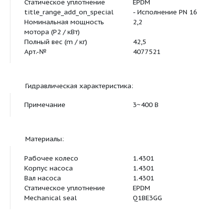
Основная характеристика:
Подключение к сети
3~380/400/440 В,
Статическое уплотнение
EPDM
title_range_add_on_special
- Исполнение PN
Номинальная мощность
2,2
мотора (P2 / кВт)
Полный вес (m / кг)
42,5
Арт.-№
4077521
Гидравлическая характеристика:
Примечание
3~400 В