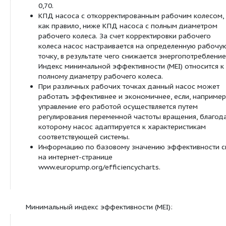
Особенности/преимущества продукции:
Простой ввод в эксплуатацию
Мотор трехфазного тока IEC (Level IE2)
Встроенный частотный преобразователь
Полная защита мотора
Широкий диапазон регулирования частоты
Гидравлика из нержавеющей стали 1.4301 (AI
1.4404 (AISI 316 L)
Все основные детали насоса имеют допуск
Технические характеристики:
Подключение к сети 1~230 В (±10 %), 50 Гц ил