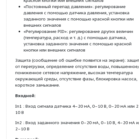
Описание:
Многоступенчатый нормальновсасывающий верт
высоконапорный центробежный насос линейного
встроенным частотным преобразователем с во
охлаждением. Секции, рабочие и ведущие колес
нержавеющей стали. Скользящее торцевое уплот
произвольным направлением вращения.
Исполнение PN16 с овальным фланцем с контрфл
с фланцами круглой формы DIN или PN16 и PN25
круглой формы DIN в зависимости от размера на
KTW/ACS/WRAS для всех используемых деталей 
EPDM).
Мотор и валы насоса соединены друг с другом 
продольносвертной муфты. Отдельный подшипни
соединительного элемента для полного восприят
усилия гидравлики. Мотор стандарта IEC уровня IE
фазный, 2-полюсный, со встроенным частотным