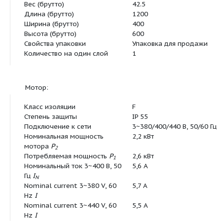
Тип
MVIE 208
Арт.-№
4077521
Вес, прим.
m
37,2 кг
Цвет
Зелено-черный
Номер EAN
4016322661054
Вид упаковки
Одноразовый п
Длина x Ширина x Высота
204мм x 37.2мм x
(упаков.)
Штук на поддон
1
Минимальное количество
1
для заказа
Единица минимального кол-
PCE
ва для заказа
Вес (нетто)
37.2
Длина (нетто)
204
Ширина (нетто)
37.2
Высота (нетто)
0.0
Вес (брутто)
42.5
Длина (брутто)
1200