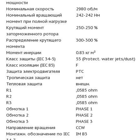
Количество полюсов
2
Номинальная мощность - P2
75 кВт
Промышленная частота
50 Hz
Номинальное напряжение
3 x 380-4
Номинальный ток
128/73,9 A
Пусковой ток
700-700 %
Cos фи - характеристика
0,89
мощности
Номинальная скорость
2980 об/м
Номинальный вращающий
242-242 Н
момент при полной нагрузке
Крутящий момент
250-250 %
заторможенного ротора
Распределение крутящего
300-300 %
момента
Момент инерции
0.83 кг м²
Класс защиты (IEC 34-5)
55 (Protec
Класс изоляции (IEC 85)
F
Защита электродвигателя
PTC