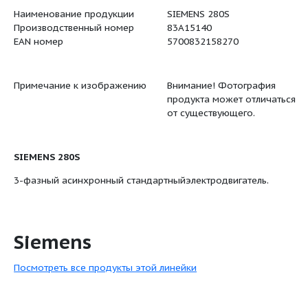
Примечание
Внимание!
даны в [мм
иное.
Правовая оговорка
На данно
габаритно
представл
компонент
Серийный номер
SIEMENS
Нетто вес
530 кг
Наименование продукции
SIEMENS 2
Производственный номер
83A15140