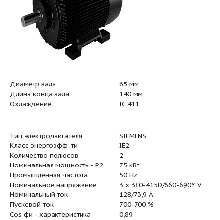
Диаметр вала
65 мм
Длина конца вала
140 мм
Охлаждение
IC 411
Тип электродвигателя
SIEMENS
Класс энергоэфф-ти
IE2
я: