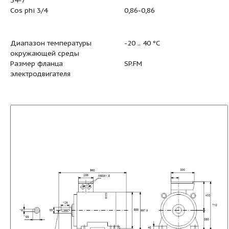
Тропическая защита
нет
Тепловая защита
внешн.
R1
,0585 ohm
R2
,0585 ohm
R3
,0585 ohm
Обмотка 1
PHASE 1
Обмотка 2
PHASE 2
Обмотка 3
PHASE 3
Направление вращения
CCW
Монтажн. обозначение по IEC
IM B3
34-7
Cos phi 3/4
0,86-0,86
Диапазон температуры
-20 .. 40 °C
окружающей среды
Размер фланца
SP.FM
электродвигателя