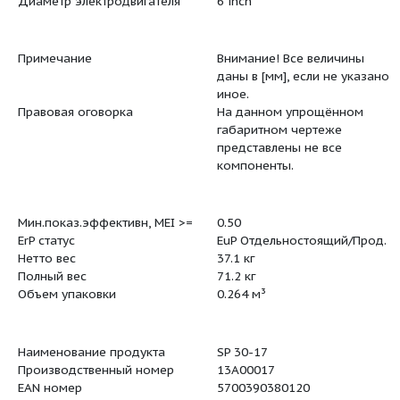
Рабочее колесо
Нержавею
Рабочее колесо
EN 1.4301
Рабочее колесо
AISI 304
Выход насоса
RP3
Диаметр электродвигателя
6 inch
Примечание
Внимание!
даны в [мм
иное.
Правовая оговорка
На данно
габаритно
представл
компонент