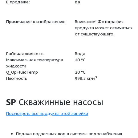
Мин.показ.эффективн, MEI >=
0.50
ErP статус
EuP Отдел
Нетто вес
37.1 кг
Полный вес
71.2 кг
Объем упаковки
0.264 м³
Наименование продукта
SP 30-17
Производственный номер
13A00017
EAN номер
57003903
В продаже:
да
Примечание к изображению
Внимание
продукта 
от сущест
Рабочая жидкость
Вода