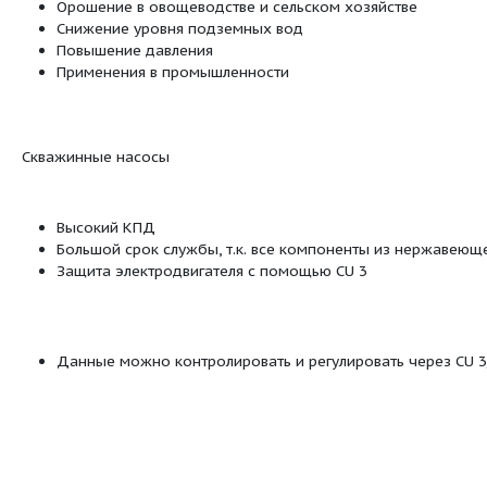
Максимальная температура
40 °C
жидкости
Q_OpFluidTemp
20 °C
Плотность
998.2 кг/м
SP
Скважинные насо
:
Посмотреть все продукты этой линейки
Подача подземных вод в системы во
:
Орошение в овощеводстве и сельском
Снижение уровня подземных вод
Повышение давления
Применения в промышленности