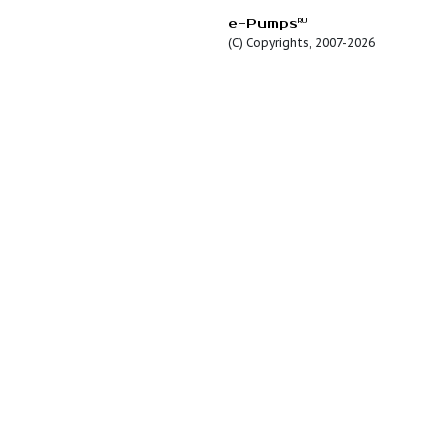
Описание:
Особенности и
преимущества:
Опции:
e-Pumps
RU
(C) Copyrights, 2007-2026