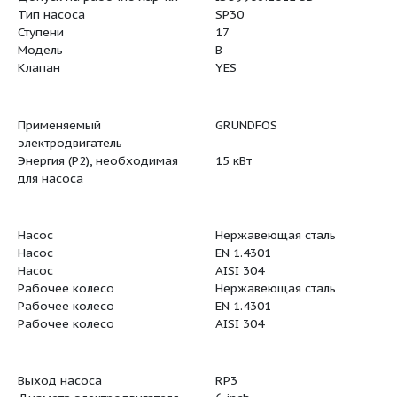
Номинальный расход
30 м³/ч
Номинальный напор
131 м
Уменьш. рабочее колесо
NONE
Допуск на рабочие хар-ки
ISO9906:2
Тип насоса
SP30
Ступени
17
Модель
B
Клапан
YES
Применяемый
GRUNDFOS
электродвигатель
я:
Энергия (Р2), необходимая
15 кВт
для насоса
Насос
Нержавею
Насос
EN 1.4301
Насос
AISI 304