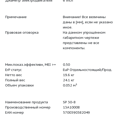
Рабочее колесо
Нержавею
Рабочее колесо
EN 1.4301
Рабочее колесо
AISI 304
Выход насоса
RP3
Диаметр электродвигателя
6 inch
Примечание
Внимание!
даны в [мм
иное.
Правовая оговорка
На данно
габаритно
представл
компонент