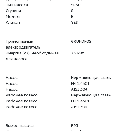
Номинальный расход
30 м³/ч
Номинальный напор
61 м
Уменьш. рабочее колесо
NONE
Допуск на рабочие хар-ки
ISO9906:2
Тип насоса
SP30
Ступени
8
Модель
B
Клапан
YES
Применяемый
GRUNDFOS
электродвигатель
я:
Энергия (Р2), необходимая
7.5 кВт
для насоса
Насос
Нержавею
Насос
EN 1.4301
Насос
AISI 304