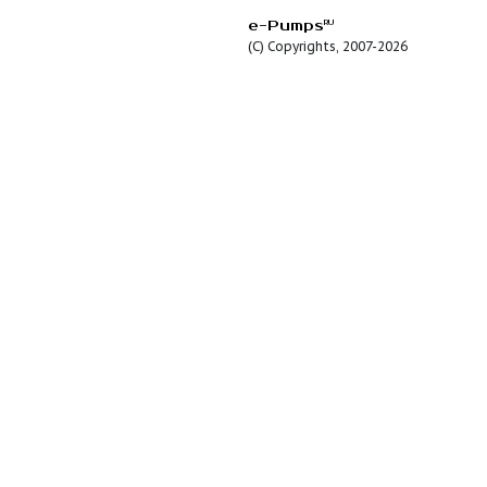
Описание:
Особенности и
преимущества:
Опции:
e-Pumps
RU
(C) Copyrights, 2007-2026