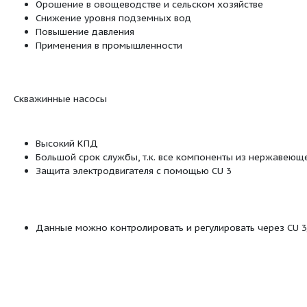
Максимальная температура
40 °C
жидкости
Q_OpFluidTemp
20 °C
Плотность
998.2 кг/м
SP
Скважинные насо
:
Посмотреть все продукты этой линейки
Подача подземных вод в системы во
:
Орошение в овощеводстве и сельском
Снижение уровня подземных вод
Повышение давления
Применения в промышленности