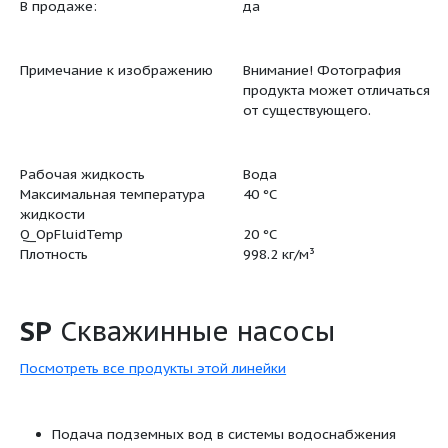
Мин.показ.эффективн, MEI >=
0.50
ErP статус
EuP Отдел
Нетто вес
19.6 кг
Полный вес
24.1 кг
Объем упаковки
0.052 м³
Наименование продукта
SP 30-8
Производственный номер
13A10008
EAN номер
57003903
В продаже:
да
Примечание к изображению
Внимание
продукта 
от сущест
Рабочая жидкость
Вода