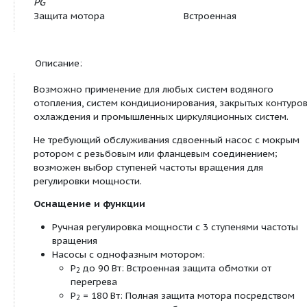
Арт.-№
2080076
Вес, прим.
m
21 кг
Цвет
Зелено-черный
Мотор/электроника:
Создаваемые помехи
EN 61000-6-3
Помехозащищенность
EN 61000-6-2
Степень защиты
IP X4D
Класс изоляции
H
Подключение к сети
3~400 B, 50 Гц
Номинальная мощность
180 W
мотора
P
2
Частота вращения
N
1800 / 2100 / 26
Потребляемая мощность
P
185 / 260 / 370 
1
Ток при 3~400 В
I
0,33 / 0,47 / 0,76 
Ток при 3~230 В
I
0,57 / 0,81 / 1,31 