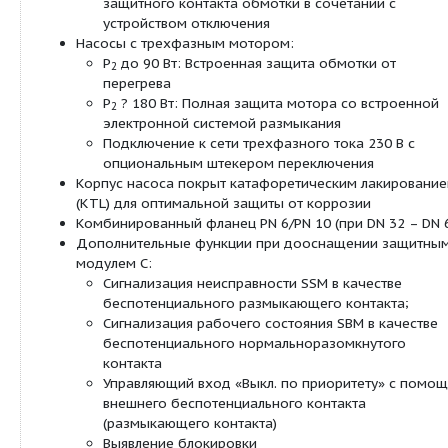
Резьбовой ввод для кабеля
2x13.5
PG
Защита мотора
Встроенная
Описание:
Возможно применение для любых систем водян
отопления, систем кондиционирования, закрыты
охлаждения и промышленных циркуляционных с
Не требующий обслуживания сдвоенный насос 
ротором с резьбовым или фланцевым соединен
возможен выбор ступеней частоты вращения дл
регулировки мощности.
Оснащение и функции
Ручная регулировка мощности с 3 ступенями
вращения