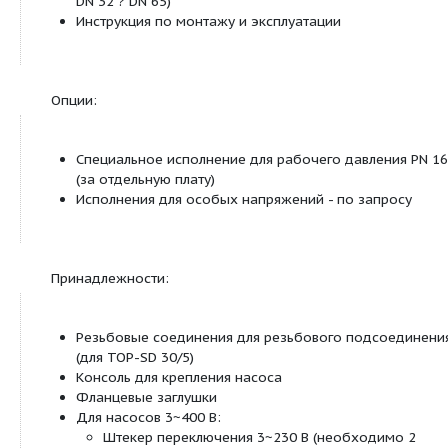
Световая индикация неисправности (серийно
оснащение только для трехфазных насосов с 
в качестве опции для всех типов с защитны
Wilo?C)
Контрольная лампа направления вращения (
оснащение только для трехфазных насосов)
Управление сдвоенными насосами (сдвоенный на
одинарных насоса)
Режим работы «основной/резервный» (авто
переключение насосов по сигналу неисправн
таймеру): в качестве опции для всех типов н
защитным модулем Wilo-С
Оснащение
Для насосов с фланцевым соединением: Ис
фланца
Стандартное исполнение для насосов DN 
комбинированный фланец PN 6/10 (флан