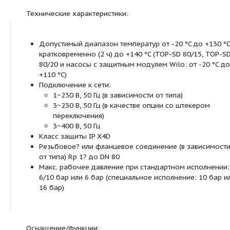
Применение:
системы водяного отопления, промышленные
циркуляционные установки, системы кондициони
закрытые контуры охлаждения
Обозначение:
Пример:
Wilo-TOP-SD 40/7
Стандартный сдвоенный насос (насос с
TOP-SD
фланцевым соединением, TOP-SD 30/5 с
резьбовым соединением)
Номинальный внутренний диаметр для
40/
подсоединения
Номинальный напор [м] при подаче