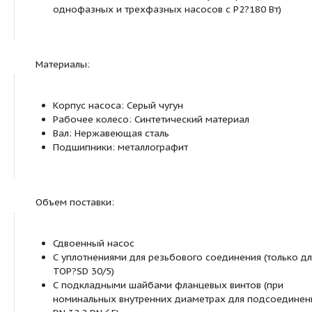
Внешнее управление
Управляющий вход «Выкл. по приоритету» (в 
опции для всех типов с защитным модулем W
Сигнализация и индикация
Раздельная/обобщенная сигнализация неисп
(беспотенциальный размыкающий контакт) (в
опции для всех типов с защитным модулем W
Обобщенная сигнализация неисправности
(беспотенциальный размыкающий контакт) (
оснащение только для трехфазных насосов с
в качестве опции для всех типов с защитны
Wilo-C)
Раздельная сигнализация о работе (беспоте
нормальноразомкнутый контакт) (в качестве
всех типов с защитным модулем Wilo?C)
Защитный контакт обмотки (ЗКО, беспотенц
размыкающий контакт) (только для однофаз
с P2 = 180 Вт)