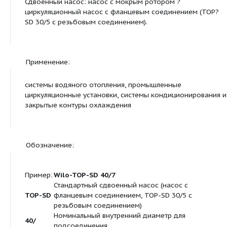
Диапазон температур при
-20 до +130 (в
макс. температуре
кратковременно
окружающей среды +40 °C
ч: +140) (при ис
с защитным моду
от -20 до +110) 
Макс. допустимое рабочее
6/10 bar
давление
P
max
Подсоединения к трубопроводу:
Фланец
Комбинированн
PN6/10 (фланец 
согласно DIN 253
Номинальный внутренний
DN 40
диаметр фланца
Габаритная длина
l
250 мм
0