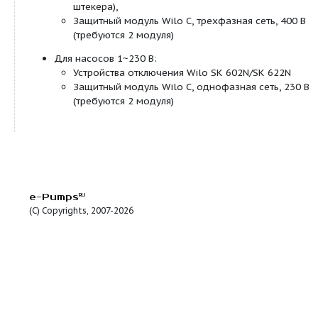
согласно EN 1092-2) для контрфланцев PN
Стандартное исполнение для насосов DN
PN 6 (рассчитан PN 16 согласно EN 1092-2
контрфланца PN 6,
Специальное исполнение для насосов DN
SD 32/7), DN 40 (не TOP-SD 40/3) до DN 8
16 (согласно EN 1092-2) для контрфланца
Консольная конструкция (только с горизонт
расположением вала):
Стандартное исполнение для насосов TO
50/15, все TOP-SD 65 и TOP-SD 80.
Специальное исполнение для насосов TO
40/3, 40/7, 40/10, 50/7, 50/10. Отверстие 
монтажа консолей изготавливается по за
Встроенный перекидной клапан в корпусе н
Подводка кабеля возможна с двух сторон (т
однофазных и трехфазных насосов с P2?180