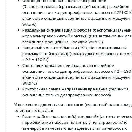
Технические характеристики:
Допустимый диапазон температур от -20 °C д
кратковременно (2 ч) до +140 °C (TOP-SD 80/
80/20 и насосы с защитным модулем Wilo: от
+110 °C)
Подключение к сети:
1~230 В, 50 Гц (в зависимости от типа)
3~230 В, 50 Гц (в качестве опции со ште
переключения)
3~400 В, 50 Гц
Класс защиты IP X4D
Резьбовое? или фланцевое соединение (в з
от типа) Rp 1? до DN 80
Макс. рабочее давление при стандартном ис