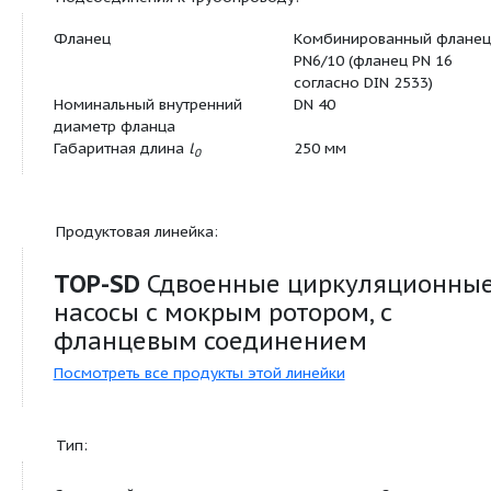
беспотенциального размыкающего конта
Сигнализация рабочего состояния SBM в 
беспотенциального нормальноразомкну
контакта
Управляющий вход «Выкл. по приоритет
внешнего беспотенциального контакта
(размыкающего контакта)
Выявление блокировки
Полная защита мотора встроенным устр
отключения
Квитирование неисправности
управление сдвоенными насосами: Реж
«основной/резервный» (автоматическое
переключение насосов по сигналу неисп
таймеру)
Допустимая область применения: