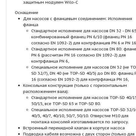
6/10 бар или 6 бар (специальное исполнение:
16 бар)
Оснащение/функции:
Режимы работы
Переключение ступеней частоты вращения
Ручное управление
Настройка ступеней частоты вращения: 3 сту
частоты вращения
Автоматическое управление
Полная защита мотора с интегрированной э
системой отключения (серийное оснащение 
трехфазных насосов с P2?180 Вт, в качестве
всех типов с защитным модулем Wilo?C)