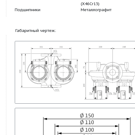
Вес брутто (m / кг)
23,1
Арт.-№
2080076
Материалы:
Корпус насоса
Серый чугун (EN-
Рабочее колесо
Синтетический ма
50% GF)
Вал насоса
Нержавеющая ст
(X46Cr13)
Подшипники
Металлографит
Габаритный чертеж: