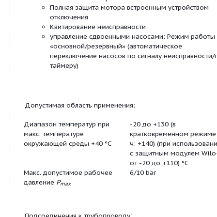
Насосы с однофазным мотором:
P
до 90 Вт: Встроенная защита обмотки
2
перегрева
P
= 180 Вт: Полная защита мотора поср
2
защитного контакта обмотки в сочетани
устройством отключения
Насосы с трехфазным мотором:
P
до 90 Вт: Встроенная защита обмотки
2
перегрева
P
? 180 Вт: Полная защита мотора со вс
2
электронной системой размыкания
Подключение к сети трехфазного тока 23
опциональным штекером переключения
Корпус насоса покрыт катафоретическим ла
(KTL) для оптимальной защиты от коррозии
Комбинированный фланец PN 6/PN 10 (при DN
Дополнительные функции при дооснащении
модулем C:
Сигнализация неисправности SSM в качес