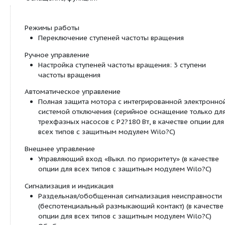
7
3
Q = 0 м
/ч
Особенности/преимущества продукции:
Используются в системах отопления и систе
охлаждения/кондиционирования от -20 °C до
(TOP-SD 80/15 и TOP-SD 80/20 от -20 °C до +1
Сдвоенные насосы для режима работы «осн
резервный» или режима параллельной работ
насосов.
Ручная регулировка мощности с 3 ступенями
вращения
Корпус насоса с катафорезным покрытием (K
защиты от коррозии при образовании конде
Несложная установка благодаря комбиниро
фланцу PN 6/PN 10 ( DN 32 до DN 65)