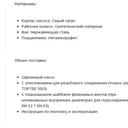
Внешнее управление
Управляющий вход «Выкл. по приоритету» (в 
опции для всех типов с защитным модулем W
Сигнализация и индикация
Раздельная/обобщенная сигнализация неисп
(беспотенциальный размыкающий контакт) (в
опции для всех типов с защитным модулем W
Обобщенная сигнализация неисправности
(беспотенциальный размыкающий контакт) (
оснащение только для трехфазных насосов с
в качестве опции для всех типов с защитны
Wilo-C)
Раздельная сигнализация о работе (беспоте
нормальноразомкнутый контакт) (в качестве
всех типов с защитным модулем Wilo?C)
Защитный контакт обмотки (ЗКО, беспотенц
размыкающий контакт) (только для однофаз
с P2 = 180 Вт)