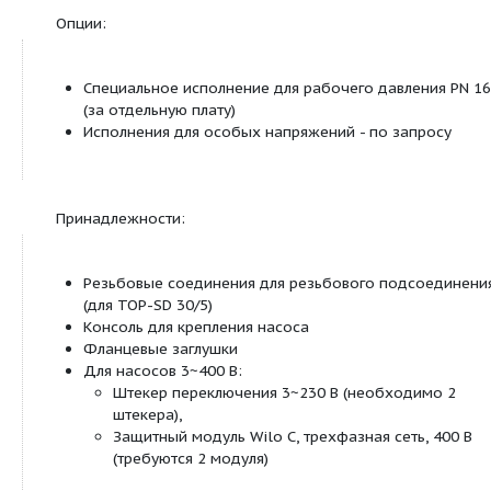
Световая индикация неисправности (серийно
оснащение только для трехфазных насосов с 
в качестве опции для всех типов с защитны
Wilo?C)
Контрольная лампа направления вращения (
оснащение только для трехфазных насосов)
Управление сдвоенными насосами (сдвоенный на
одинарных насоса)
Режим работы «основной/резервный» (авто
переключение насосов по сигналу неисправн
таймеру): в качестве опции для всех типов н
защитным модулем Wilo-С
Оснащение
Для насосов с фланцевым соединением: Ис
фланца
Стандартное исполнение для насосов DN 
комбинированный фланец PN 6/10 (флан
согласно EN 1092-2) для контрфланцев PN