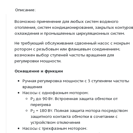
Тип
TOP-SD 80/10
Арт.-№
2080093
Вес, прим.
m
57 кг
Цвет
Зелено-черный
Мотор/электроника:
Создаваемые помехи
EN 61000-6-3
Помехозащищенность
EN 61000-6-2
Степень защиты
IP X4D
Класс изоляции
H
Подключение к сети
3~400 B, 50 Гц
Номинальная мощность
1100 W
мотора
P
2
Частота вращения
N
2150 / 2500 / 28
Потребляемая мощность
P
1015 / 1290 / 15
1
Ток при 3~400 В
I
1,84 / 2,29 / 3,13
Ток при 3~230 В
I
3,19 / 3,96 / 5,43