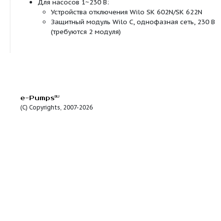
Стандартное исполнение для насосов DN
PN 6 (рассчитан PN 16 согласно EN 1092-2
контрфланца PN 6,
Специальное исполнение для насосов DN
SD 32/7), DN 40 (не TOP-SD 40/3) до DN 8
16 (согласно EN 1092-2) для контрфланца
Консольная конструкция (только с горизонт
расположением вала):
Стандартное исполнение для насосов TO
50/15, все TOP-SD 65 и TOP-SD 80.
Специальное исполнение для насосов TO
40/3, 40/7, 40/10, 50/7, 50/10. Отверстие 
монтажа консолей изготавливается по за
Встроенный перекидной клапан в корпусе н
Подводка кабеля возможна с двух сторон (т
однофазных и трехфазных насосов с P2?180