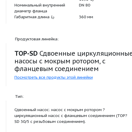
Сигнализация неисправности SSM в качес
беспотенциального размыкающего конта
Сигнализация рабочего состояния SBM в 
беспотенциального нормальноразомкну
контакта
Управляющий вход «Выкл. по приоритет
внешнего беспотенциального контакта
(размыкающего контакта)
Выявление блокировки
Полная защита мотора встроенным устр
отключения
Квитирование неисправности
управление сдвоенными насосами: Реж
«основной/резервный» (автоматическое
переключение насосов по сигналу неисп
таймеру)