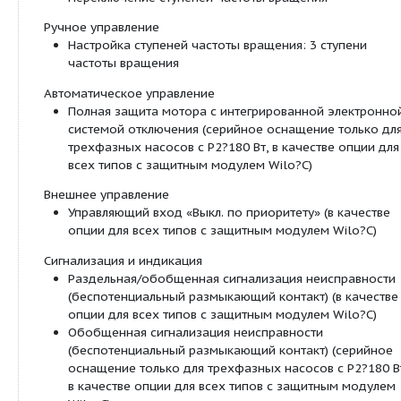
Q = 0 м
/ч
Особенности/преимущества продукции:
Используются в системах отопления и систе
охлаждения/кондиционирования от -20 °C до
(TOP-SD 80/15 и TOP-SD 80/20 от -20 °C до +1
Сдвоенные насосы для режима работы «осн
резервный» или режима параллельной работ
насосов.
Ручная регулировка мощности с 3 ступенями
вращения
Корпус насоса с катафорезным покрытием (K
защиты от коррозии при образовании конде
Несложная установка благодаря комбиниро
фланцу PN 6/PN 10 ( DN 32 до DN 65)