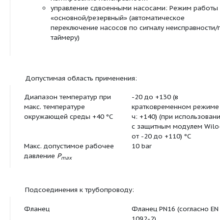
вращения
Насосы с однофазным мотором:
P
до 90 Вт: Встроенная защита обмотки
2
перегрева
P
= 180 Вт: Полная защита мотора поср
2
защитного контакта обмотки в сочетани
устройством отключения
Насосы с трехфазным мотором:
P
до 90 Вт: Встроенная защита обмотки
2
перегрева
P
? 180 Вт: Полная защита мотора со вс
2
электронной системой размыкания
Подключение к сети трехфазного тока 23
опциональным штекером переключения
Корпус насоса покрыт катафоретическим ла
(KTL) для оптимальной защиты от коррозии
Комбинированный фланец PN 6/PN 10 (при DN
Дополнительные функции при дооснащении
модулем C: