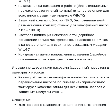
Технические характеристики:
Допустимый диапазон температур от -20 °C д
кратковременно (2 ч) до +140 °C (TOP-SD 80/
80/20 и насосы с защитным модулем Wilo: от
+110 °C)
Подключение к сети:
1~230 В, 50 Гц (в зависимости от типа)
3~230 В, 50 Гц (в качестве опции со ште
переключения)
3~400 В, 50 Гц
Класс защиты IP X4D
Резьбовое? или фланцевое соединение (в з
от типа) Rp 1? до DN 80
Макс. рабочее давление при стандартном ис
6/10 бар или 6 бар (специальное исполнение: