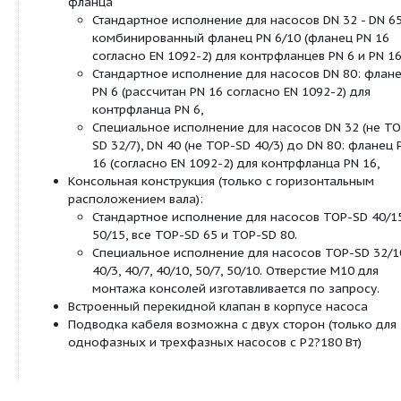
16 бар)
Оснащение/функции:
Режимы работы
Переключение ступеней частоты вращения
Ручное управление
Настройка ступеней частоты вращения: 3 сту
частоты вращения
Автоматическое управление
Полная защита мотора с интегрированной э
системой отключения (серийное оснащение 
трехфазных насосов с P2?180 Вт, в качестве
всех типов с защитным модулем Wilo?C)