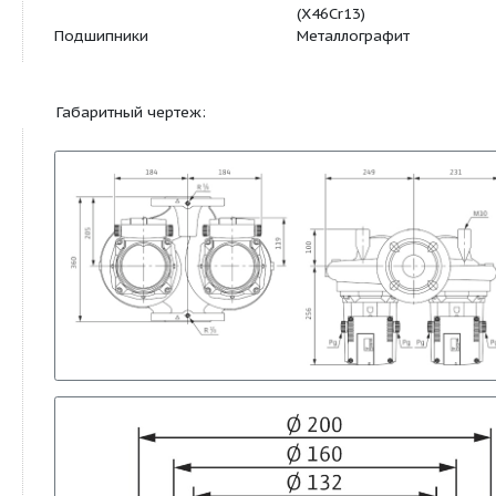
Вес брутто (m / кг)
61,1
Арт.-№
2080093
Материалы:
Корпус насоса
Серый чугун (EN-
Рабочее колесо
Синтетический ма
50% GF)
Вал насоса
Нержавеющая ст
(X46Cr13)
Подшипники
Металлографит
Габаритный чертеж: