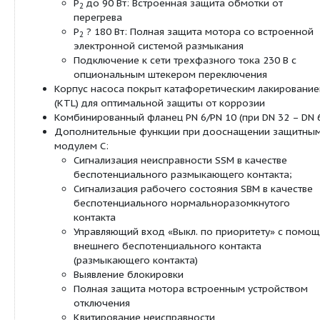
Резьбовой ввод для кабеля
2x13.5
PG
Защита мотора
Встроенная
Описание:
Возможно применение для любых систем водян
отопления, систем кондиционирования, закрыты
охлаждения и промышленных циркуляционных с
Не требующий обслуживания сдвоенный насос 
ротором с резьбовым или фланцевым соединен
возможен выбор ступеней частоты вращения дл
регулировки мощности.
Оснащение и функции
Ручная регулировка мощности с 3 ступенями