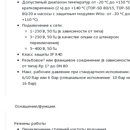
Применение:
системы водяного отопления, промышленные
циркуляционные установки, системы кондициони
закрытые контуры охлаждения
Обозначение:
Пример:
Wilo-TOP-SD 40/7
Стандартный сдвоенный насос (насос с
TOP-SD
фланцевым соединением, TOP-SD 30/5 с
резьбовым соединением)
Номинальный внутренний диаметр для
40/
подсоединения
Номинальный напор [м] при подаче
7
3