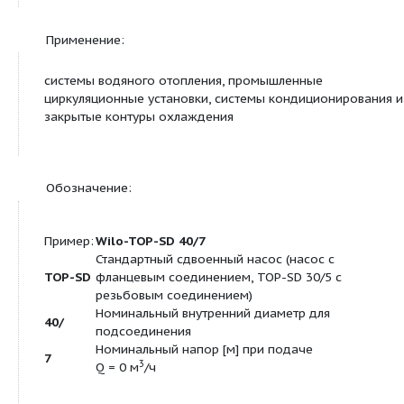
Допустимая область применения:
Диапазон температур при
-20 до +130 (в
макс. температуре
кратковременно
окружающей среды +40 °C
ч: +140) (при ис
с защитным моду
от -20 до +110) 
Макс. допустимое рабочее
10 bar
давление
P
max
Подсоединения к трубопроводу:
Фланец
Фланец PN16 (со
1092-2)
Номинальный внутренний
DN 80
диаметр фланца
Габаритная длина
l
360 мм
0