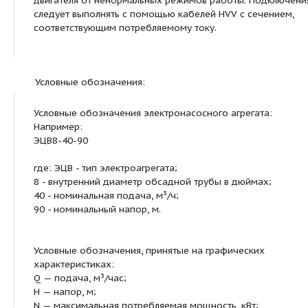
многосекционного центробежного насоса, соед
жесткой муфтой. Ротор насоса и ротор электрод
вращаются в резинометаллическом подшипнике.
части двигателя находится упорный подшипник 
восприятия осевого усилия. На входе в насосный
установлен защитный сетчатый фильтр для защи
крупных механических частиц. Двигатель водоз
с короткозамкнутым ротором и синхронной ско
вращения 3000 об/мин. Ротор с короткозамкну
изготовлен из меди. Обмотки статора изготовлен
водостойкого провода. Двигатель охлаждается 
насоса. Устройство подключается к трехфазной с
50 Гц через станцию управления и защиты для з
двигателя от ненормальных режимов работы. П
следует выполнять с помощью кабелей HVV с се
соответствующим потребляемому току.