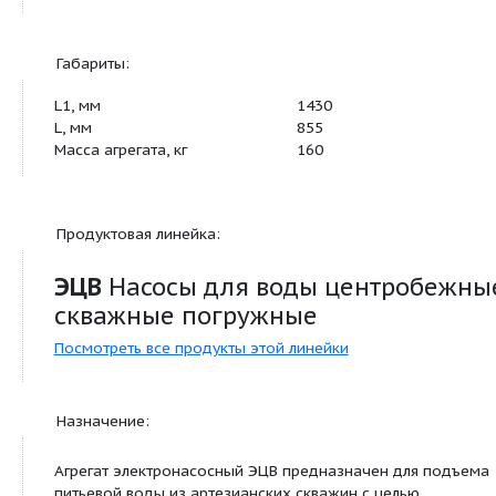
менее
Данные электрооборудования:
Ток, А
62
Габариты:
L1, мм
1430
L, мм
855
Масса агрегата, кг
160
Продуктовая линейка: