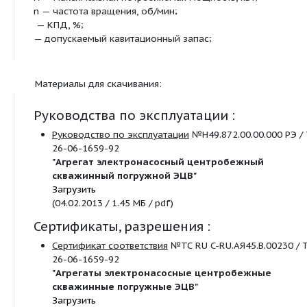
Условные обозначения:
Условные обозначения электронасосного агрегат
Например:
ЭЦВ8-40-90
где: ЭЦВ - тип электроагрегата;
8 - внутренний диаметр обсадной трубы в дюйма
40 - номинальная подача, м³/ч;
90 - номинальный напор, м.
Условные обозначения, принятые на графически
характеристиках:
Q — подача, м³/час;
Н — напор, м;
N — максимальная потребляемая мощность, кВт;
n — частота вращения, об/мин;
— КПД, %;