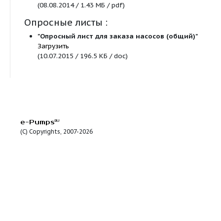
— допускаемый кавитационный запас;
Материалы для скачивания:
Руководства по эксплуатации :
Руководство по эксплуатации
№Н49.872.00.00
26-06-1659-92
"Агрегат электронасосный центробежны
скважинный погружной ЭЦВ"
Загрузить
(04.02.2013 / 1.45 МБ / pdf)
Сертификаты, разрешения :
Сертификат соответствия
№ТС RU C-RU.АЯ45.В
26-06-1659-92
"Агрегаты электронасосные центробежн
скважинные погружные ЭЦВ"