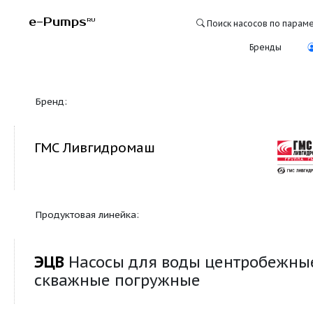
e-Pumps
RU
Поиск насосо
Бре
Бренд:
ГМС Ливгидромаш
Продуктовая линейка:
ЭЦВ
Насосы для воды центро