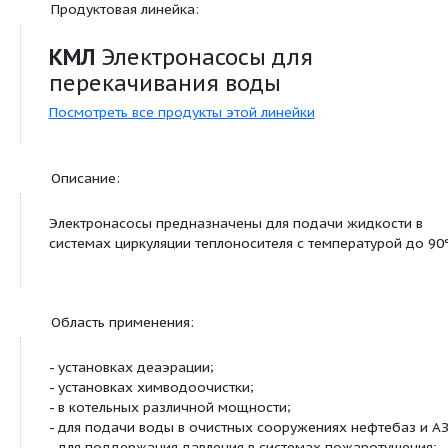
Дополнительно:
Условия эксплуатации
Монтируются в к
других объектах
могут возникать
взрывоопасные
концентрации го
Тип двигателя
АИМ112М2Ж2
Продуктовая линейка: