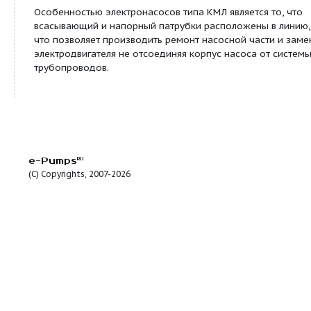
- для подачи воды в очистных сооружениях нефт
- для поддержания давления в системах пожаро
- использование в теплоузлах и водонапорных б
- системе обслуживания бассейнов и ледовых п
- использование в бытовой и промышленной сфе
Конструктивные особенности:
Агрегаты центробежные моноблочные консольны
КМЛ изготовлены на базе насосных частей и тр
асинхронных электродвигателей собственного п
Рабочие органы насосной части устанавливаютс
выступающий конец вала электродвигателя, что 
получить компактную моноблочную конструкцию
требующую центровки валов насоса и электродв
выпуске и процессе эксплуатации. В электродвиг
стороны насоса применен усиленный подшипник