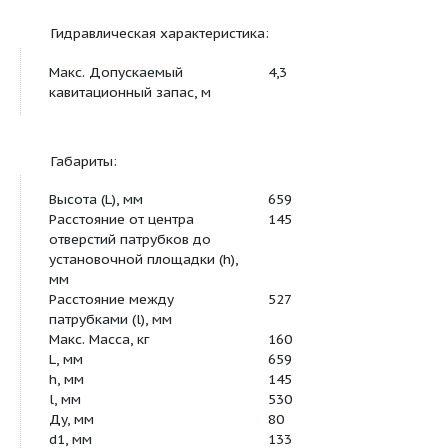
Основная характеристика:
Подача, м3/ч
50
Напор, м
32
Мощность двигателя, кВт
7,5
Частота вращения, об/мин
2900
Гидравлическая характеристика:
Макс. Допускаемый
4,3
кавитационный запас, м
Габариты:
Высота (L), мм
659
Расстояние от центра
145
отверстий патрубков до