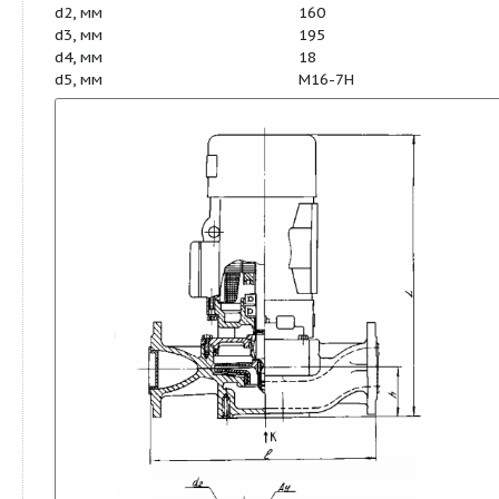
установочной площадки (h),
мм
Расстояние между
527
патрубками (l), мм
Макс. Масса, кг
160
L, мм
659
h, мм
145
l, мм
530
Дy, мм
80
d1, мм
133
d2, мм
160
d3, мм
195
d4, мм
18
d5, мм
М16-7Н