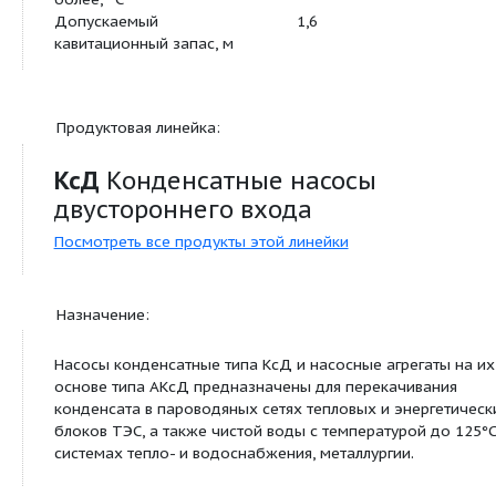
Гидравлическая характеристика:
Давление на входе в насос,
125
не более кгс/см2
Температура
4
перекачиваемой среды не
более, ºС
Допускаемый
1,6
кавитационный запас, м
Продуктовая линейка:
КсД
Конденсатные насосы
двустороннего входа
Посмотреть все продукты этой линейки