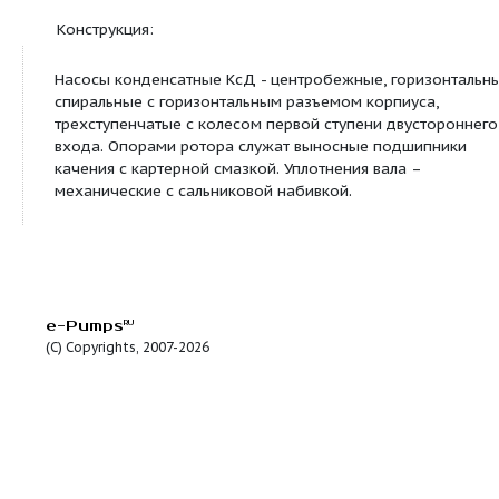
Назначение:
Насосы конденсатные типа КсД и насосные агрег
основе типа АКсД предназначены для перекачи
конденсата в пароводяных сетях тепловых и эне
блоков ТЭС, а также чистой воды с температурой
системах тепло- и водоснабжения, металлургии.
Конструкция:
Насосы конденсатные КсД - центробежные, гори
спиральные с горизонтальным разъемом корпиус
трехступенчатые с колесом первой ступени двус
входа. Опорами ротора служат выносные подши
качения с картерной смазкой. Уплотнения вала –
механические с сальниковой набивкой.