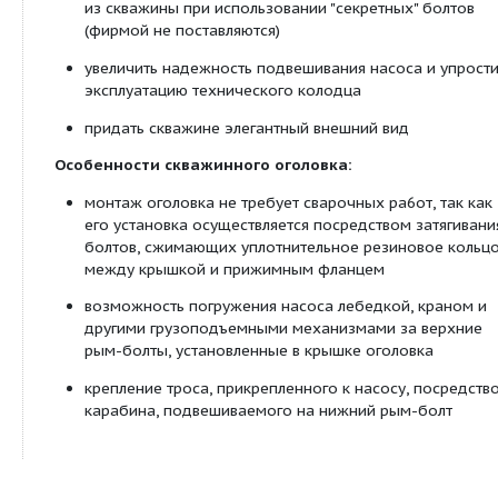
Оголовок имеет в своем составе крышку, чугунн
прижимной фланец, уплотнительное резиновое к
комплект крепежных деталей (4 стяжных болта с
шайбами).
Установка скважинного оголовка на сегодняшни
представляется наиболее надежным, и при этом
недорогим, способом герметизации устья любой
Применение оголовка скважины позволяет:
предохранить скважину от попадания в нее
поверхностных грунтовых вод и посторонни
снизить вероятность кражи оборудования и
из скважины при использовании "секретных"
(фирмой не поставляются)
увеличить надежность подвешивания насоса 
эксплуатацию технического колодца