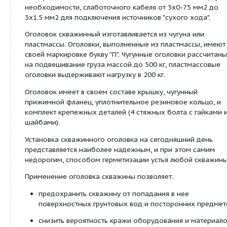
рынка и пожеланий профессиональных монтажн
водоснабжения.
Назначение
Оголовок скважины предназначен для герметиза
скважины с наружным диаметром обсадной труб
мм с установленным внутри нее насосом, полиэ
напорной трубой диаметром 32 и 40 мм, а такж
круглого сечения в оболочке (силовым для питан
электродвигателя насоса oт 4х0.75 мм2 до 4х4 м
необходимости, слаботочного кабеля от 3х0-75
3х1.5 мм2 для подключения источников "сухого х
Оголовок скважинный изготавливается из чугуна
пластмассы. Оголовки, выполненные из пластмас
своей маркировке букву "П". Чугунные оголовки 
на подвешивание груза массой до 500 кг, пласт
оголовки выдерживают нагрузку в 200 кг.