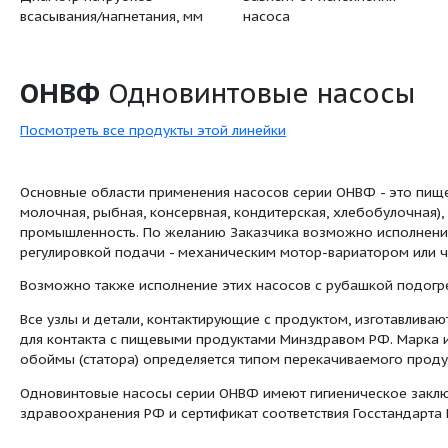
Мин. Давление нагнетания
0.5 (50)
(Мпа, (м))
Макс. Размер включений, мм
14
Напряжение (В)
380
Диаметр патрубков
Зависит о
всасывания/нагнетания, мм
насоса
ОНВФ
Одновинтовые
:
Посмотреть все продукты этой линейки
Основные области применения насосов се
молочная, рыбная, консервная, кондитерск
промышленность. По желанию Заказчика в