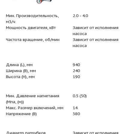
Мин. Производительность,
2.0 - 4.0
тика:
м3/ч
Мощность двигателя, кВт
Зависит о
насоса
Частота вращение, об/мин
Зависит о
насоса
Длина (L), мм
940
Ширина (B), мм
240
Высота (H), мм
190