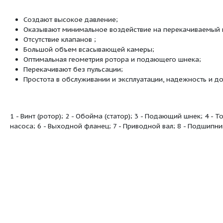
регулировкой подачи - механическим мот
Возможно также исполнение этих насосов
Все узлы и детали, контактирующие с прод
для контакта с пищевыми продуктами Минз
обоймы (статора) определяется типом пер
Одновинтовые насосы серии ОНВФ имеют г
здравоохранения РФ и сертификат соответс
Cоздают высокое давление;
Оказывают минимальное воздействие 
Отсутствие клапанов ;
Большой объем всасывающей камеры;
Оптимальная геометрия ротора и пода
Перекачивают без пульсации;
Простота в обслуживании и эксплуатац