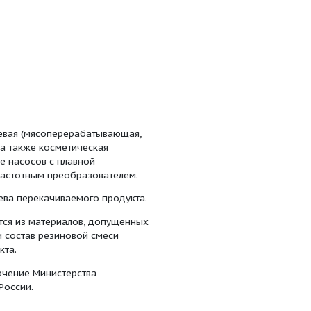
т исполнения
 насосы
рии ОНВФ - это пищевая (мясоперерабатывающая,
ая, хлебобулочная), а также косметическая
озможно исполнение насосов с плавной