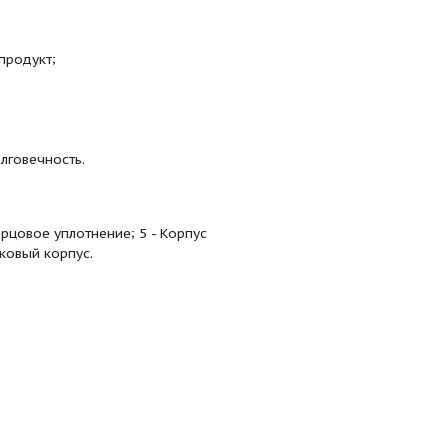
ор-вариатором или частотным преобразователем.
 с рубашкой подогрева перекачиваемого продукта.
уктом, изготавливаются из материалов, допущенных
дравом РФ. Марка и состав резиновой смеси
екачиваемого продукта.
игиеническое заключение Министерства
твия Госстандарта России.
на перекачиваемый продукт;
ющего шнека;
ии, надежность и долговечность.