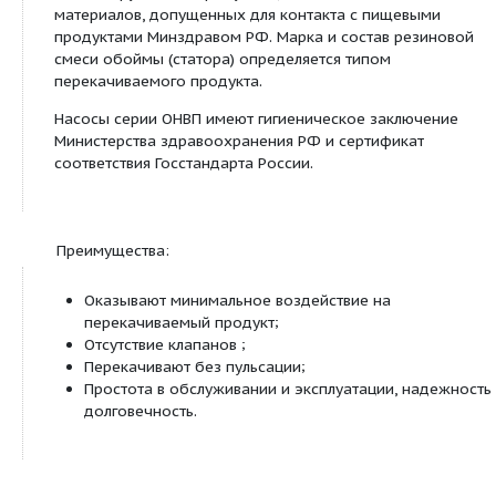
Посмотреть все продукты этой линейки
Описание:
Насосы просты по конструкции, удобны в работе
обслуживании, оказывают минимальное воздейс
продукт.
Насосы применяются для работы в мобильных и
стационарных условиях и производятся в соответ
условиями, в которых используются. Все узлы и д
контактирующие с продуктом, изготавливаются и
материалов, допущенных для контакта с пищев
продуктами Минздравом РФ. Марка и состав ре
смеси обоймы (статора) определяется типом
перекачиваемого продукта.
Насосы серии ОНВП имеют гигиеническое заклю