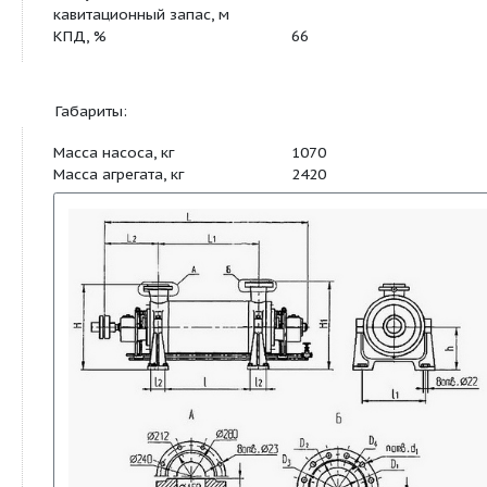
Давление на входе в насос,
7
не более кгс/см2
Температура
165
перекачиваемой среды не
более, ºС
Допускаемый
4
кавитационный запас, м
КПД, %
66
Габариты:
Масса насоса, кг
1070
Масса агрегата, кг
2420