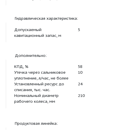
Основная характеристика:
Подача, м3/ч
44
Напор, м
13.5
Мощность двигателя, кВт
5.5
Частота вращения, об/мин
1450
Гидравлическая характеристика:
Допускаемый
5
кавитационный запас, м
Дополнительно:
КПД, %
58