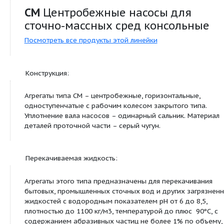
Утечка через сальниковое
10
уплотнение, л/час, не более
Установленный ресурс до
24
списания, тыс. час.
Номинальный диаметр
210
рабочего колеса, мм
Продуктовая линейка:
СМ
Центробежные насосы дл
сточно-массных сред консол
Посмотреть все продукты этой линейки
Конструкция: