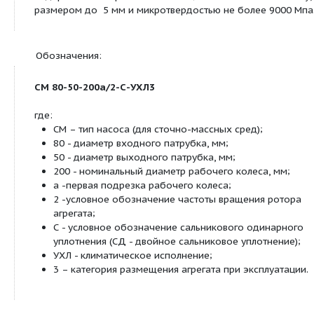
Агрегаты типа СМ – центробежные, горизонтальн
одноступенчатые с рабочим колесом закрытого 
Уплотнение вала насосов – одинарный сальник. 
деталей проточной части – серый чугун.
Перекачиваемая жидкость:
Агрегаты этого типа предназначены для перекач
бытовых, промышленных сточных вод и других 
жидкостей с водородным показателем рН от 6 до
плотностью до 1100 кг/м3, температурой до плюс
содержанием абразивных частиц не более 1% п
размером до 5 мм и микротвердостью не более
Обозначения: