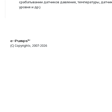
мазута, этиленгликоля, а также кислот и щелоче
до 150 сСт, обеспечивающих скорость проникно
материал проточной части (сталь12Х18Н10Т) не 
мм/год.
Насосы в химическом исполнении фланцевые по
12815-80 на 0,6 МПа, с вертикальным отводом 90
("хоботом"). По требованию заказчика сделаем 
типа «ёлочка».
Массовая доля абразивных включений — до 0,1%
Все насосы могут дополнительно комплектоватьс
гидро и пневмоприводом,
нержавеющими тележками с пускозащитной
аппаратурой,
нержавеющими кожухами на электродвигате
«рубашками» водяного обогрева или охлажд
системами электрообогрева корпуса насоса,