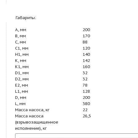
Основная характеристика:
Мощность двигателя, кВт
2.2
Частота вращения, об/мин
1450
Габариты:
A, мм
200
B, мм
170
C, мм
88
C1, мм
120
H1, мм
140
K, мм
142
K1, мм
160
D1, мм
32