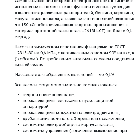
и последующего откачивания из бочек, цистерн 
ёмкостей легкотекучих не вязких (до 100 сСт) жи
таких, как пиво, соки, молоко; При использовани
взрывозащищённых электродвигателей и устано
двойного торцевого уплотнения (тип Т251 или Т2
могут быть спирт, коньяк, водка и др.
Насосы ВКс 4/4 и ВКс 6,3/15 — надёжная альтерн
бочковым насосам.
В комплект поставки каждого вихревого насоса, 
присоединительные штуцера выполнены в виде к
молочной резьбы, входят ответные гайки накид
ниппеля конические.
При монтаже насоса нужно иметь в виду, что на
магистраль должна иметь вертикальный участок 
Самовсасывающий вихревой электронасос ВКс в
исполнении выполняет те же функции и использу
откачивания различных растворителей, бензина,