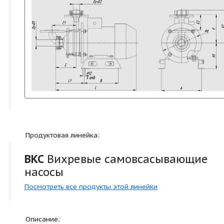
D2, мм
32
E2, мм
78
L1, мм
128
D, мм
200
L, мм
380
Масса насоса, кг
22
Масса насоса
26,5
(взрывозащищенное
исполнение), кг