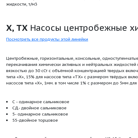
Масса насоса, кг
42
Масса агрегата, кг
123; 131
Плотность перекачиваемой
до 1,3; до
жидкости, т/м3
Х, ТХ
Насосы центро
:
Посмотреть все продукты этой линейки
Центробежные, горизонтальные, консольны
перекачивания химически активных и нейт
вязкостью до 30 сСт с объёмной концентра