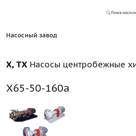
Насосный завод
Х, ТХ
Насосы центро
:
Х65-50-160а