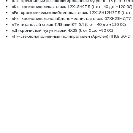
типа «Х», 15% для насосов типа «ТХ» с ра
насосов типа «Х», 1мм. в том числе 1% с р
С - одинарное сальниковое
 вала:
СД- двойное сальниковое
5- одинарное сальниковое
55-двойное торцовое
«Л»- кремнистый высоколегированный чуг
«К»- хромоникелевая сталь 12Х18Н9ТЛ (t
асти:
«Е»- хромоникельмолибденовая сталь 12
«И»- хромоникельмолибденомеднистая с
«Т» титановый сплав ТЛЗ или ВТ-5Л (t от
«Д»хромистый чугун марки ЧХ28 (t от 0 
«П»-стеклонаполненный полипропилен (А