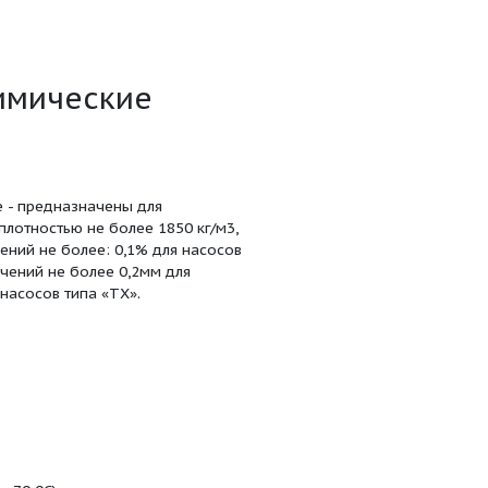
 1,92
бежные химические
е, одноступенчатые - предназначены для
ральных жидкостей плотностью не более 1850 кг/м3,
цией твердых включений не более: 0,1% для насосов