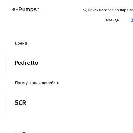
e-Pumps
RU
Поиск насосо
Бре
Бренд:
Pedrollo
Продуктовая линейка:
5СR