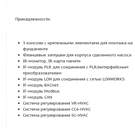
Аналоговый вход 0-10 В для сигнала фактич
значения датчика давления
Аналоговый вход 2-10 В, 0-20 мА, 4-20 мА дл
фактического значения датчика давления
Сигнализация и индикация
Обобщенная сигнализация неисправности S
Обобщенная сигнализация рабочего состоя
Обмен данными
ИК-интерфейс для дистанционного обмена 
IR-монитором/IR-картой памяти
Гнездо для Wilo IF-модулей (Modbus, BACnet,
LON) для подключения к автоматизированно
управления зданием
Функции защиты
Полная защита мотора со встроенной элект
системой отключения
Блокировка доступа