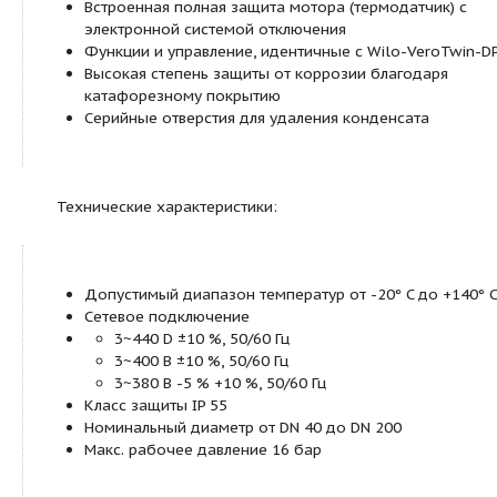
Пример
DL-E 50/170-7,5/2-R1
Сдвоенный насос Inline с электронным
DL‐E
регулированием
Номинальный диаметр DN подсоединени
50
трубопроводу
170
Номинальный диаметр рабочего колеса
7,5
Номинальная мощность мотора P
в кВт
2
2
Число полюсов
R1
Исполнение без датчика давления
Особенности/преимущества продукции:
Моторы в серийном исполнении с более вы
благодаря технологии IE2
Экономия электроэнергии за счет встроенно