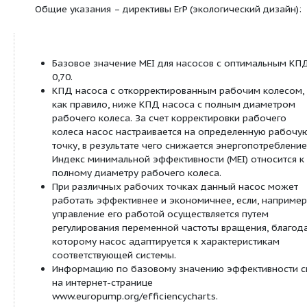
Управление сдвоенными насосами (сдвоенный на
одинарных насоса)
Режим работы «основной/резервный» (авто
переключение при неисправности)
Основной/резервный режим работы Смена н
через 24 часа
Режим параллельной работы двух насосов
Режим параллельной работы двух насосов (
отключение при пиковой нагрузке с оптимиз
КПД)
Объем поставки:
Насос
Инструкция по монтажу и эксплуатации