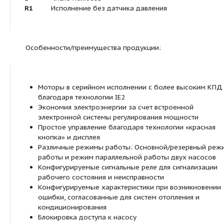
в исполнении Inline, с фланцевым соединением 
автоматической регулировкой мощности
Применение:
Для перекачивания воды систем отопления (согл
2035), водогликолевой смеси и охлаждающей и
воды без абразивных веществ в системах отопле
кондиционирования и охлаждения
Обозначение: