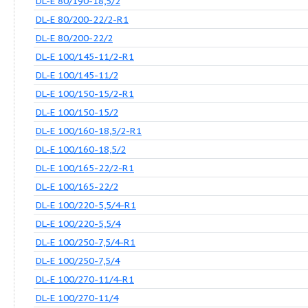
DL-E 80/140-5,5/2-R1
DL-E 80/140-7,5/2
DL-E 80/150-7,5/2-R1
DL-E 80/150-7,5/2
DL-E 80/160-11/2-R1
DL-E 80/160-11/2
DL-E 80/170-15/2-R1
DL-E 80/170-15/2
DL-E 80/190-18,5/2-R1
DL-E 80/190-18,5/2
DL-E 80/200-22/2-R1
DL-E 80/200-22/2
DL-E 100/145-11/2-R1
DL-E 100/145-11/2