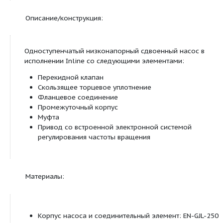
электронной системы регулирования мощно
Простое управление благодаря технологии «
кнопка» и дисплея
Различные режимы работы: Основной/резе
работы и режим параллельной работы двух 
Конфигурируемые сигнальные реле для сигн
рабочего состояния и неисправности
Конфигурируемые характеристики при возни
ошибки, согласованные для систем отоплени
кондиционирования
Блокировка доступа к насосу
Встроенная полная защита мотора (термодат
электронной системой отключения
Функции и управление, идентичные с Wilo-V
Высокая степень защиты от коррозии благо
катафорезному покрытию
Серийные отверстия для удаления конденсат