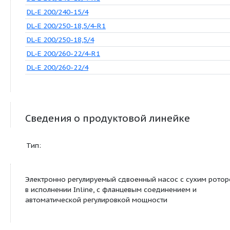
DL-E 125/220-7,5/4-R1
DL-E 125/220-7,5/4
DL-E 150/190-5,5/4-R1
DL-E 150/190-5,5/4
DL-E 150/200-7,5/4-R1
DL-E 150/200-7,5/4
DL-E 150/220-11/4-R1
DL-E 150/220-11/4
DL-E 150/250-15/4-R1
DL-E 150/250-15/4
DL-E 150/260-18,5/4-R1
DL-E 150/260-18,5/4
DL-E 150/270-22/4-R1
DL-E 150/270-22/4