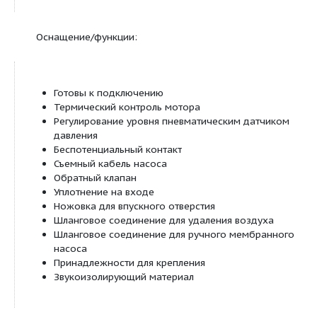
Технические характеристики:
Подключение к сети 1~230 В, 50 Гц или 3~400 
Потребляемая мощность P
в зависимости от 
1
до 1,25 кВт
Длина кабеля установки до прибора управл
4 м
Режим работы S3-15%, 120 сек.
Макс. температура перекачиваемой среды 35
кратковременно 60° C
Макс. температура окружающей среды 40 °C
Свободный проход для сферических частиц
Напорный патрубок DN 80
Подключение к подводящему патрубку DN 4
Подключение к системе вентиляции DN 70