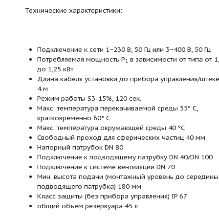
возможности свободного выбора входа
монтажу, аналогичному настенному
требующей мало место установке (глубин
Надежный за счет
надежному определению уровня посред
пневматики
Материалы:
Корпус мотора: нержавеющая сталь 1.4404 (A
Корпус гидравлической системы: синтетичес
PE/PUR
Рабочее колесо: синтетический материал по
Резервуар: синтетический материал полиэти