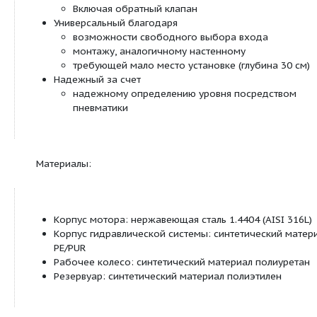
Например:
DrainLift S1/5 (1~)
S1
Однонасосная установка
/5
Макс. напор [м]
1~: исполнение для однофазного ток
(1~)
3~: исполнение для трехфазного тока
Особенности/преимущества продукции:
Удобный монтаж благодаря
Небольшой вес
Большой объем поставки
Включая обратный клапан
Универсальный благодаря