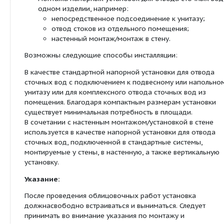
стандарта DIN EN 12050-1, а также DIN EN 12056.
Минимальные размеры в сочетании с оптимальн
монтажнойплощадью обеспечивают различные
возможности примененияустановки при:
дополнительной установке душевых кабин, т
саун и т.д.;
оборудовании туалетов в полуподвальных 
расширении/ремонте квартир и зданий.
Уникальное объединение различных возмож
монтажа напорных установок для отвода ст
одном изделии, например:
непосредственное подсоединение к унит
отвод стоков из отдельного помещения;
настенный монтаж/монтаж в стену.
Возможны следующие способы инсталляции:
В качестве стандартной напорной установки для
сточных вод с подключением к подвесному или