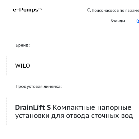
e-Pumps
RU
Поиск насосо
Бре
Бренд:
WILO
Продуктовая линейка:
DrainLift S
Компактные напо
установки для отвода сточны