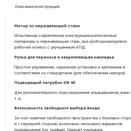
Мин. высота подачи (монтажный уровень до
подводящего патрубка) 180 мм
Класс защиты (без прибора управления) IP 6
общий объем резервуара 45 л
Оснащение/функции:
Готовы к подключению
Термический контроль мотора
Регулирование уровня пневматическим датч
давления
Беспотенциальный контакт
Съемный кабель насоса
Обратный клапан
Уплотнение на входе
Ножовка для впускного отверстия