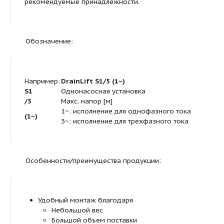
унитазу или для комплексного отвода сточных в
помещения. Благодаря компактным размерам ус
существует минимальная потребность в площади
В сочетании с настенным монтажом/установкой 
используется в качестве напорной установки для
сточных вод, подключенной в стандартные сист
монтируемые у стены, в настенную, а также верт
установку.
Указание:
После проведения облицовочных работ установ
должнасвободно встраиваться и выниматься. Сл
принимать во внимание указания по монтажу и
рекомендуемые принадлежности.
Обозначение: