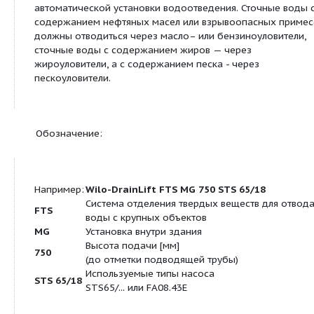
напорной установкой для отвода сточных вод,
предназначенной для водоотведения из промы
зданий и комплексов зданий (например, отелей, 
т. д.).
Неочищенные сточные воды, которые невозможн
канализационную систему за счет естественного
высот, и сточные воды, скапливающиеся ниже у
обратного подпора, согласно норме DIN EN 1205
100 должны отводиться в центральную канализац
автоматической установки водоотведения. Сточ
содержанием нефтяных масел или взрывоопасн
должны отводиться через масло– или бензиноул
сточные воды с содержанием жиров — через
жироуловители, а с содержанием песка - через
пескоуловители.