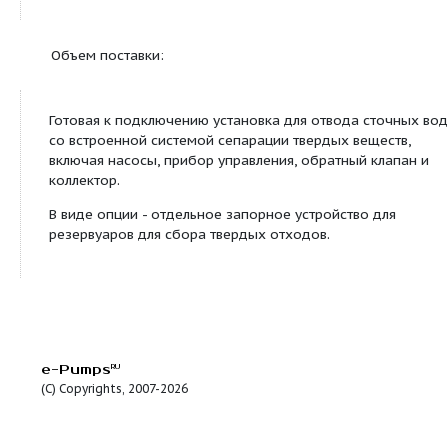
Готовая к подключению, полностью погружная н
установка для отвода сточных вод со встроенно
сепарации твердых отходов. Оснащение как для
двухнасосной установки с двумя насосами Wilo‐
или FA08.43E
Благодаря применению резервуаров для сбора 
веществ насосы не соприкасаются с твердыми в
Таким образом возможно использование насосо
оптимированным КПД для перекачки сточных во
Установка насосов в непогруженном состоянии и
оснащение как для двухнасосной установки обе
максимально удобный доступ при техническом
обслуживании и надежность в эксплуатации. Вся
кроме насоса и обратного клапана изготовлена 
коррозионностойкого вторично перерабатывае
полиэтилена.
Готовая к подключению, полностью погружная к