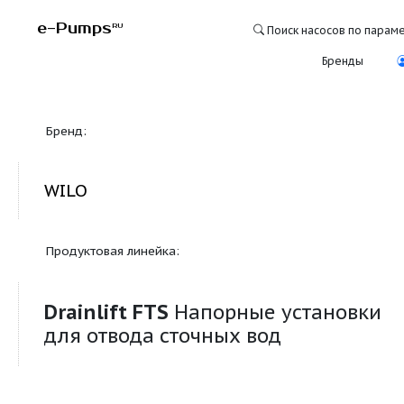
e-Pumps
RU
Поиск насосо
Бре
Бренд:
WILO
Продуктовая линейка:
Drainlift FTS
Напорные устан
для отвода сточных вод