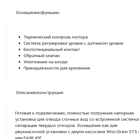
Технические характеристики:
Подключение к сети 3~ 400 В, 50 Гц
Сетевой соединительный кабель (насосы) 10 
Режим работы: S2‐10 мин. (STS 65), S2‐15 мин
Температура перекачиваемой среды макс. 40
Температура окружающей среды макс. 40 °C
Свободный проход 65 мм (STS 65), 70 мм (FA
Напорный патрубок DN 100
Подключение к подводящему патрубку DN 1
Патрубок воздухоотвода DN 100
Мин. напор на входе (от нижней части до н
входа) 750 мм
Класс защиты (без прибора управления) IP 6
Общий объем резервуара 400 л
Объем включения 300 л