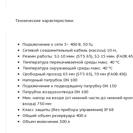
Высокий КПД благодаря насосам с небольш
проходом для сферических частиц
Большая величина напора
Система практически не засоряется благода
отделению твердых веществ
Большой объем резервуара
Материалы:
Корпус мотора: нержавеющая сталь 1.4404 / 
(STS 65), серый чугун EN-GJL-250 (FA08.43E)
Гидравлика: Серый чугун EN-GJL-250
Резервуар: синтетический материал полиэти