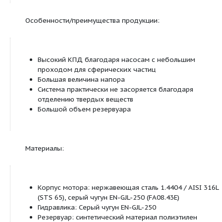
Обозначение:
Например:
Wilo-DrainLift FTS MG 750 STS 65/18
Система отделения твердых веществ 
FTS
воды с крупных объектов
MG
Установка внутри здания
Высота подачи [мм]
750
(до отметки подводящей трубы)
Используемые типы насоса
STS 65/18
STS65/... или FA08.43E
Особенности/преимущества продукции: