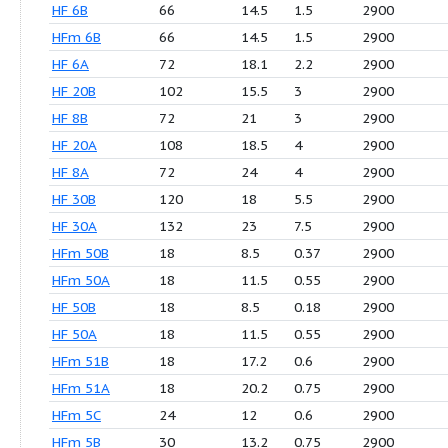
Продукция
Q (м3/ч)
H (м)
P (кВт)
R 
HFm 4
48
9.3
0.75
29
HF 4
48
9.3
0.75
29
HFm 6C
60
11.7
1.1
29
HF 6C
60
11.7
1.1
29
HF 6B
66
14.5
1.5
29
HFm 6B
66
14.5
1.5
29
HF 6A
72
18.1
2.2
29
HF 20B
102
15.5
3
29
HF 8B
72
21
3
29
HF 20A
108
18.5
4
29
HF 8A
72
24
4
29
HF 30B
120
18
5.5
29
HF 30A
132
23
7.5
29