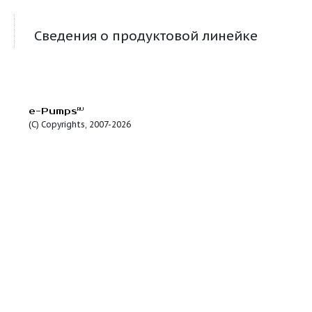
HFm 5BM
30
19.2
1.1
29
HFm 70C
18
28
1.1
29
HF 5BM
30
19.2
1.1
29
HFm 5AM
30
22
1.5
29
HF 5AM
30
22
1.5
29
HF 70C
18
28
1.1
29
HF 70B
18
32
1.5
29
HFm 70B
18
32
1.5
29
HF 70A
18
38
2.2
29
Сведения о продуктовой линейке