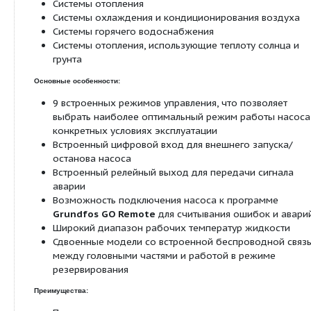
насосов линейки
MAGNA1
обладают встроенной радиосвязью, кот
обеспечивает их работу в режиме резервирования без использова
дополнительных проводов.
Помимо индикатора
Grundfos Eye
на панели управления, состоян
увидеть в приложении
Grundfos Go Remote
. Для этого достаточно 
помощью модуля связи
Grundfos MI
, к насосу и вся доступная инф
отображена на экране смартфона.
Более подробные сведения можно найти в
Grundfos Product Center
.
Области применения:
Системы отопления
Системы охлаждения и кондиционирования 
Системы горячего водоснабжения
Системы отопления, использующие теплоту с
грунта
Основные особенности:
9 встроенных режимов управления, что позв
выбрать наиболее оптимальный режим рабо