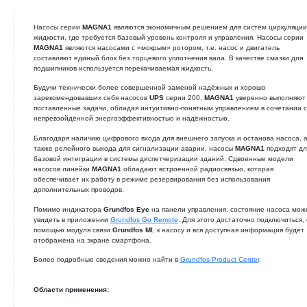
Сведения о продуктовой линейке
Обзор:
Насосы серии
MAGNA1
являются экономичным решением для систе
жидкости, где требуется базовый уровень контроля и управления. 
MAGNA1
являются насосами с «мокрым» ротором, т.е. насос и дви
составляют единый блок без торцевого уплотнения вала. В качеств
подшипников используется перекачиваемая жидкость.
Будучи технически более совершенной заменой надёжных и хоро
зарекомендовавших себя насосов
UPS
серии 200,
MAGNA1
уверен
поставленные задачи, обладая интуитивно-понятным управлением 
непревзойдённой энергоэффективностью и надёжностью.
Благодаря наличию цифрового входа для внешнего запуска и остан
также релейного выхода для сигнализации аварии, насосы
MAGNA
базовой интеграции в системы диспетчеризации зданий. Сдвоенн