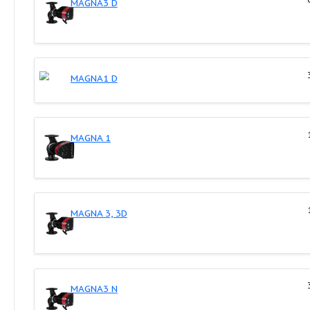
максимальное давление
16 бар
Напор (Н)
12.8 м
Расход (Q)
38.7 м³/ч
Темп-ра жидкости
-10 .. 110 °C
Опции:
Корпус насоса из нержавеющей стали
Сдвоенные исполнения
Беспроводное дистанционное управление, 
Связь через GENIbus или LON