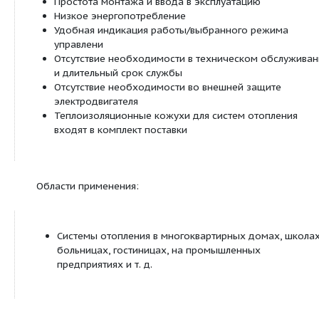
конкретных условиях эксплуатации
Встроенный цифровой вход для внешнего за
останова насоса
Встроенный релейный выход для передачи с
аварии
Возможность подключения насоса к програ
Grundfos GO Remote
для считывания ошибо
Широкий диапазон рабочих температур жид
Сдвоенные модели со встроенной беспрово
между головными частями и работой в реж
резервирования
Преимущества:
Простота монтажа и ввода в эксплуатацию
Низкое энергопотребление
Удобная индикация работы/выбранного ре
управлени
Отсутствие необходимости в техническом о
и длительный срок службы