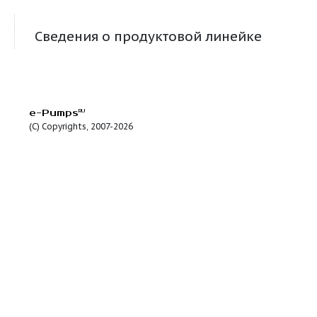
SAR 250-RXm 5/40
22.8
12.5
1.1
SAR 40-RXm 1
9.6
6.5
0.25
SAR 40-RXm 2
13.2
9.5
0.37
SAR 40-RXm2/20
10.8
6.5
0.37
SAR 40-RXm 3
13.2
11.5
0.55
SAR 550-RXm 4
15.6
15
0.75
SAR 550-RXm 5
18
19.5
1.1
SAR 550-RXm 4/40
16.8
9.5
0.75
SAR 550-RXm 5/40
22.8
12.5
1.1
Сведения о продуктовой линейке