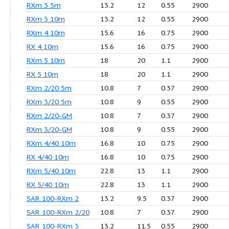
Продукция
Q (м3/ч)
H (м)
P (кВт)
RXm 1 5m
9.6
7.5
0.25
RXm 2 5m
13.2
10
0.37
RXm 1-GM
9.6
7.5
0.25
RXm 2-GM
13.2
10
0.37
RXm 3 5m
13.2
12
0.55
RXm 3 10m
13.2
12
0.55
RXm 4 10m
15.6
16
0.75
RX 4 10m
15.6
16
0.75
RXm 5 10m
18
20
1.1
RX 5 10m
18
20
1.1
RXm 2/20 5m
10.8
7
0.37
RXm 3/20 5m
10.8
9
0.55
RXm 2/20-GM
10.8
7
0.37