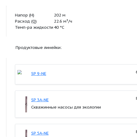
Высокий КПД
Большой ресурс, т.к. все компоненты из н
стали
Защита двигателя посредством CU 3
Технические характеристики:
Напор (Н)
202 м
Расход (Q)
22.6 м³/ч
Темп-ра жидкости
40 °C
Продуктовые линейки: