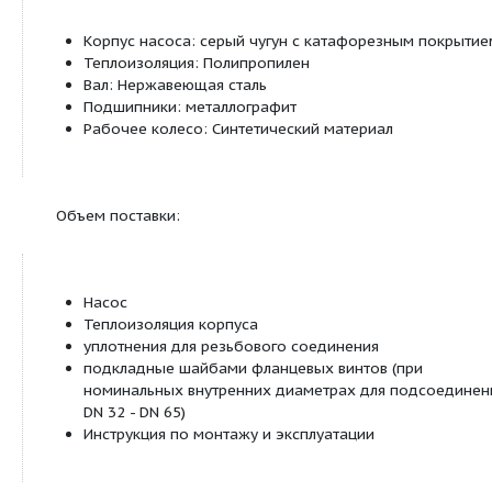
зданием посредством системы шин (возможн
модулями Stratos).
Последовательный цифровой интерфейс LON
подключения к сети LONWorks (возможно с 
Stratos)
Последовательный цифровой интерфейс PLR
подключения к автоматизированной системе
зданиями через интерфейсный преобразоват
или фирменные модули связи (возможно с I
Stratos)
Управление сдвоенными насосами (сдвоенный на
одинарных насоса)
режим работы основной/ резервный (автома
переключение при неисправности/смена нас
таймеру): возможны различные комбинации с
модулями Stratos (принадлежности)
Режим параллельной работы двух насосов (
отключение при пиковой нагрузке с оптимиз
КПД): возможны различные комбинации с I