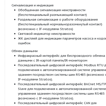
Δp-v для переменного перепада давления
Δp-T для перепада давления, зависимого от
температурного режима (программируется 
IR-карты памяти, IR-монитора, Modbus, BACne
CAN)
Ручное управление
Настройка режимов работы
Настройка требуемого перепада давления
Настройка автоматического режима снижени
вращения
Регулировка момента ВКЛ./ВЫКЛ. насоса
Настройка частоты вращения (ручное перек
Автоматическое управление
Бесступенчатая регулировка мощности в зав
режима работы
Автоматический режим снижения частоты в
Функция разблокирования