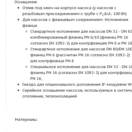
(беспотенциальный нормальноразомкнутый к
(возможно с IF-модулями Stratos)
Световой индикатор неисправности
ЖК дисплей для индикации параметров насо
ошибок
Обмен данными
Инфракрасный интерфейс для беспроводно
данными с IR-картой памяти/IR-монитором
Последовательный цифровой интерфейс Mod
подключения к автоматизированной системе
зданием посредством системы шин RS485 (
IF-модулями Stratos).
Последовательный цифровой интерфейс BAC
Slave для подключения к автоматизированно
управления зданием посредством системы ш
(возможно с IF-модулями Stratos).
Последовательный цифровой интерфейс CAN
подключения к автоматизированной системе