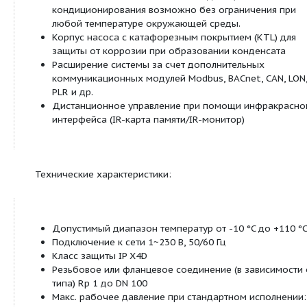
Пример:
Wilo-Stratos 30/1-12
Высокоэффективный насос (с
резьбовым или фланцевым
Stratos
соединением), электронно
регулируемый
Номинальный внутренний диаметр для
30/
подсоединения
Диапазон номинального напора насоса
1-12
[м]
Особенности/преимущества продукции:
Максимальный КПД благодаря технологии E
Фронтальная панель управления и доступ к 