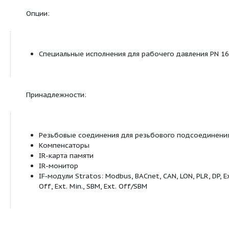
Stratos (принадлежности)
Оснащение
Отлив под ключ на корпусе насоса (у насосов
резьбовым присоединением к трубе с P
&lt;
2
Для насосов с фланцевым соединением: Ис
фланца
Стандартное исполнение для насосов DN 
комбинированный фланец PN 6/10 (флан
согласно EN 1092-2) для контрфланцев PN
Стандартное исполнение для насосов DN
фланец PN 6 (рассчитан PN 16 согласно E
для контрфланца PN 6
Специальное исполнение для насосов DN 
фланец PN 16 (согласно EN 1092-2) для 
PN 16,
Гнездо для опционального дополнения IF-м
Серийное оснащение насосов, используемых
отопления, теплоизоляцией