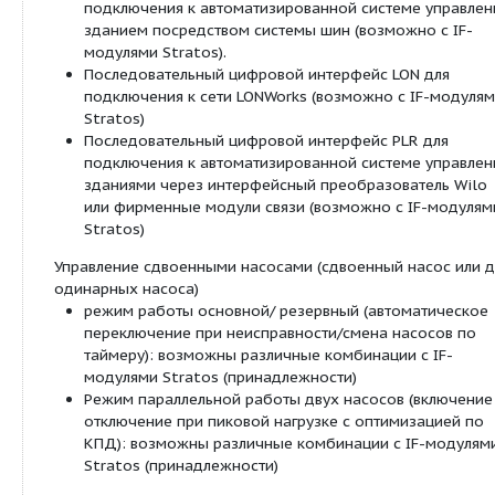
Плавный пуск
Полная защита мотора со встроенной элект
системой отключения
Внешнее управление
Управляющий вход «Выкл. по приоритету» (в
IF-модулями Stratos)
Управляющий вход «Мин. мощность по приор
(возможно с IF-модулями Stratos)
Управляющий вход «Analog In 0 - 10 В» (дис
переключение частоты вращения) (возможно 
модулями Stratos)
Управляющий вход «Analog In 0 - 10 В» (дис
изменение заданного значения) (возможно с
модулями Stratos)
Сигнализация и индикация
Обобщенная сигнализация неисправности
(беспотенциальный размыкающий контакт)
Раздельная сигнализация о работе оборудо