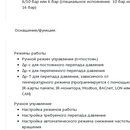
отсеку, различные варианты монтажа, незав
положение дисплея
Несложная установка благодаря комбиниро
фланцам PN 6/PN 10 (при DN 32 до DN 65)
Использование в системах охлаждения/
кондиционирования возможно без ограниче
любой температуре окружающей среды.
Корпус насоса с катафорезным покрытием (K
защиты от коррозии при образовании конде
Расширение системы за счет дополнительны
коммуникационных модулей Modbus, BACnet,
PLR и др.
Дистанционное управление при помощи ин
интерфейса (IR-карта памяти/IR-монитор)
Технические характеристики: