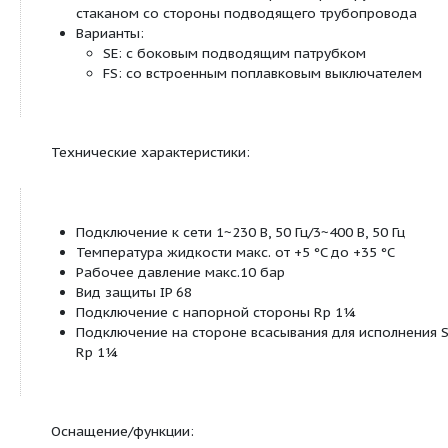
Подключение на стороне всасывания G
SE
плавающего водозабора)
Номинальный расход Q в м³/ч (при оп
3
коэффициенте полезного действия)
04
Кол-во ступеней
EM
Однофазный ток, 1~230 В 50 Гц
DM
Трехфазный ток, 3~400 В, 50 Гц
FS
С поплавковым выключателем
Особенности/преимущества продукции:
Исполнение для однофазного тока
с предварительно смонтированной
распределительной коробкой
Защита мотора от перегрева