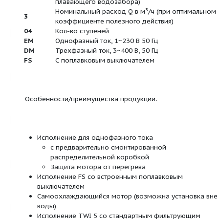
Погружные насосы
подача жидкости из колодцев, цистерн и ре
ирригация, полив и откачивание жидкости
Системы водоснабжения
Использование дождевой воды
Обозначение:
Пример:
TWI5-SE 304 EM-FS
TWI
Погружной насос из нержавеющей ста
5
Диаметр насоса (5")
[пробел]
Всасывание посредством всасывающег