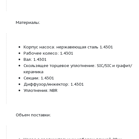
Вид защиты IP 68
Подключение с напорной стороны Rp 1¼
Подключение на стороне всасывания для ис
Rp 1¼
Оснащение/функции:
Предохранительный трос длиной 20 м
Кабель H07RN-F длиной 20 м
Исполнение для однофазного тока
с предварительно смонтированной
распределительной коробкой
Защита от перегрузки мотора