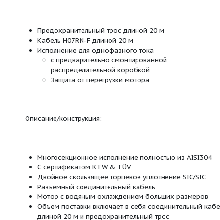
Исполнение FS со встроенным поплавковым
выключателем
Самоохлаждающийся мотор (возможна уста
воды)
Исполнение TWI 5 со стандартным фильтру
стаканом со стороны подводящего трубопр
Варианты:
SE: с боковым подводящим патрубком
FS: со встроенным поплавковым выключ
Технические характеристики:
Подключение к сети 1~230 В, 50 Гц/3~400 В, 5
Температура жидкости макс. от +5 °C до +35 
Рабочее давление макс.10 бар