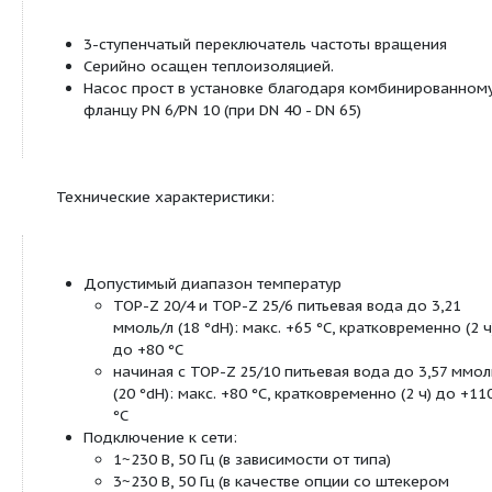
Пример:
Wilo-TOP-Z 40/7
Стандартный насос (с резьбовым или с
TOP
фланцевым соединением)
-Z
Циркуляционный насос
Номинальный диаметр для
40/
подсоединения
Диапазон номинального напора [м] при
7
подаче
3
Q = 0 м
/ч
Особенности/преимущества продукции:
3-ступенчатый переключатель частоты вращ