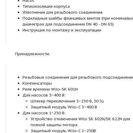
Стандартное исполнение для насосов DN 
комбинированный фланец PN 6/10 (флан
согласно EN 1092-2) для контрфланцев PN
Стандартное исполнение для насосов DN
PN 6 (рассчитан PN 16 согласно EN 1092-2
контрфланца PN 6,
Специальное исполнение для насосов DN 
фланец PN 16 (согласно EN 1092-2) для 
PN 16,
Подводка кабеля возможна с двух сторон (т
однофазных и трехфазных насосов с P
≥180
2
Серийная теплоизоляция
Материалы: