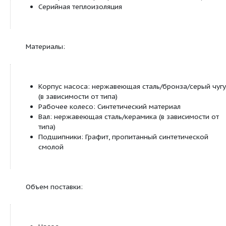
всех типов с защитным модулем Wilo‐C)
Защитный контакт обмотки (ЗКО, беспотенц
размыкающий контакт) (только для однофаз
с P
=180 Вт)
2
Световая индикация неисправности (серийно
оснащение только для трехфазных насосов 
качестве для всех типов с защитным модулем
Контрольная лампа направления вращения (т
трехфазных насосов)
Управление сдвоенными насосами (сдвоенный на
одинарных насоса)
Режим работы «основной/резервный» (авто
переключение насосов по сигналу неисправн
таймеру): в качестве опции для всех типов н
защитным модулем Wilo-С
Оснащение
Для насосов с фланцевым соединением: Ис
фланца