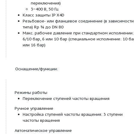
Серийно осащен теплоизоляцией.
Насос прост в установке благодаря комбин
фланцу PN 6/PN 10 (при DN 40 - DN 65)
Технические характеристики:
Допустимый диапазон температур
TOP-Z 20/4 и TOP-Z 25/6 питьевая вода д
ммоль/л (18 °dH): макс. +65 °C, кратковре
до +80 °C
начиная с TOP-Z 25/10 питьевая вода до 
(20 °dH): макс. +80 °C, кратковременно (2
°C
Подключение к сети:
1~230 В, 50 Гц (в зависимости от типа)