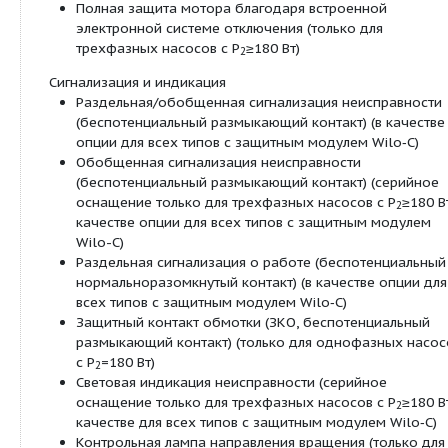
3~230 В, 50 Гц (в качестве опции со ште
переключения)
3~400 В, 50 Гц
Класс защиты IP X4D
Резьбовое‐ или фланцевое соединение (в за
типа) Rp ¾ до DN 80
Макс. рабочее давление при стандартном ис
6/10 бар, 6 или 10 бар (специальное исполне
или 16 бар)
Оснащение/функции:
Режимы работы
Переключение ступеней частоты вращения