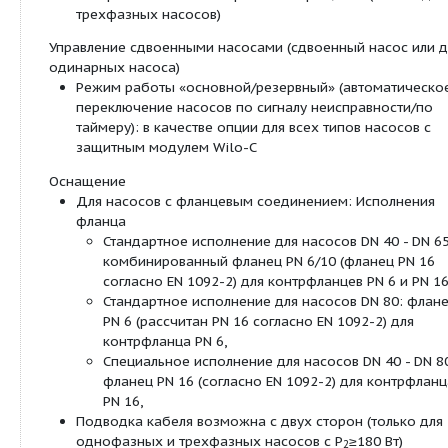
Ручное управление
Настройка ступеней частоты вращения: 3 сту
частоты вращения
Автоматическое управление
Полная защита мотора благодаря встроенно
электронной системе отключения (только дл
трехфазных насосов с P
≥180 Вт)
2
Сигнализация и индикация
Раздельная/обобщенная сигнализация неисп
(беспотенциальный размыкающий контакт) (в
опции для всех типов с защитным модулем W
Обобщенная сигнализация неисправности
(беспотенциальный размыкающий контакт) (
оснащение только для трехфазных насосов 
качестве опции для всех типов с защитным 
Wilo-C)
Раздельная сигнализация о работе (беспоте
нормальноразомкнутый контакт) (в качестве