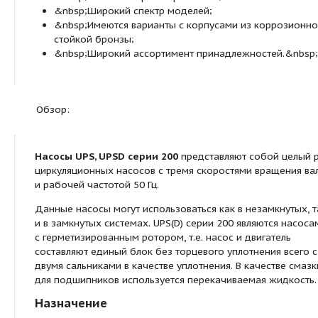
&nbsp;Геотермальные системы теплоснабже
&nbsp;Системы рекуперации тепла;
&nbsp;Двухтрубные системы кондициониро
воздуха;
&nbsp;Насосы для холодильных установок.
Особенности и преимущества
&nbsp;Не требуют технического обслуживан
&nbsp;Низкий уровень шума;
&nbsp;Низкое энергопотребление;
&nbsp;Широкий спектр моделей;
&nbsp;Имеются варианты с корпусами из ко
стойкой бронзы;
&nbsp;Широкий ассортимент принадлежност
Обзор: