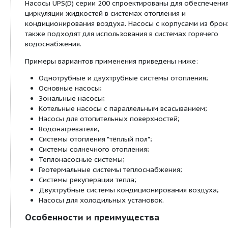
Насосы UPS, UPSD серии 200
представляют соб
циркуляционных насосов с тремя скоростями вр
и рабочей частотой 50 Гц.
Данные насосы могут использоваться как в неза
и в замкнутых системах. UPS(D) серии 200 являю
с герметизированным ротором, т.е. насос и двиг
составляют единый блок без торцевого уплотнен
двумя сальниками в качестве уплотнения. В каче
для подшипников используется перекачиваемая 
Назначение
Насосы UPS(D) серии 200 спроектированы для о
циркуляции жидкостей в системах отопления и
кондиционирования воздуха. Насосы с корпусам
также подходят для использования в системах г
водоснабжения.