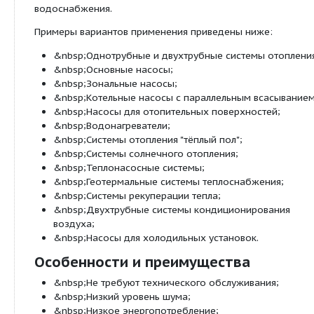
для подшипников используется перекачиваемая 
Назначение
Насосы UPS(D) серии 200 спроектированы для о
циркуляции жидкостей в системах отопления и
кондиционирования воздуха. Насосы с корпусам
также подходят для использования в системах г
водоснабжения.
Примеры вариантов применения приведены ниж
&nbsp;Однотрубные и двухтрубные системы 
&nbsp;Основные насосы;
&nbsp;Зональные насосы;
&nbsp;Котельные насосы с параллельным вс
&nbsp;Насосы для отопительных поверхност
&nbsp;Водонагреватели;
&nbsp;Системы отопления "тёплый пол";
&nbsp;Системы солнечного отопления;
&nbsp;Теплонасосные системы;