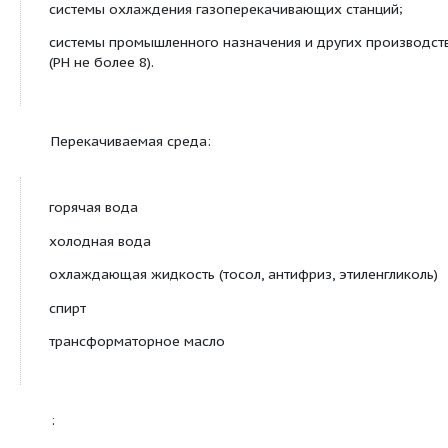
Насосы моноблочные с фланцевыми патрубками 
Уплотнение вала торцовое. Конструкция насосов 
условиях эксплуатации произвести разборку без
отсоединения корпуса от фланцев на патрубках.
Особенностью наших насосов являются рабочие
открытого типа
В конструкции насосов применяются трехфазные
асинхронные электродвигатели переменного ток
оборотов 2900 об/мин, 1450 об/мин, взрывоза
электродвигатели, а также однофазные конден
электродвигатели
Основные области применения: