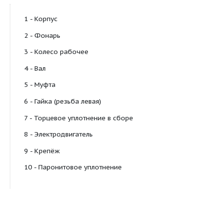
системы холодного и горячего водоснабжения;
системы водяного отопления;
системы орошения, почвенного и надпочвенного
ирригации, дренажа и подкормки растений;
системы охлаждения и кондиционирования возд
системы охлаждения газоперекачивающих станц
системы промышленного назначения и других п
(РН не более 8).
Перекачиваемая среда:
горячая вода