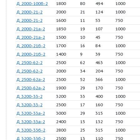
Число позиций: 41
Продукция
Q (м3/ч)
H (м)
P (кВт)
R
Д 2000-100-2
2000
100
644
1
Д 2000-100а-2
1900
88
559
1
Д 2000-100б-2
1800
80
494
1
Д 2000-21-2
2000
21
124
1
Д 2000-21-2
1600
11
53
7
Д 2000-21а-2
1850
19
107
1
Д 2000-21а-2
1500
10
45
7
Д 2000-21б-2
1700
16
84
1
Д 2000-21б-2
1400
9
39
7
Д 2500-62-2
2500
62
463
1
Д 2500-62-2
2000
34
204
7