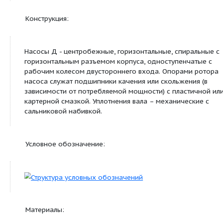
Д 6300-80б-2
5500
60
1030
7
Д 6300-80б-2
4400
38
523
6
Сведения о продуктовой линейке
Назначение:
Насосы типа Д и насосные агрегаты на их основ
предназначены для перекачивания воды с темп
85°С в системах водоснабжения промышленных
коммунальных объектов, мелиорации.
Конструкция: