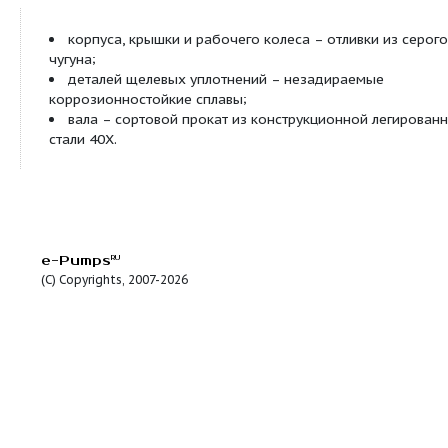
Насосы Д - центробежные, горизонтальные, спи
горизонтальным разъемом корпуса, одноступенч
рабочим колесом двустороннего входа. Опорам
насоса служат подшипники качения или скольжен
зависимости от потребляемой мощности) с плас
картерной смазкой. Уплотнения вала – механиче
сальниковой набивкой.
Условное обозначение:
Материалы: