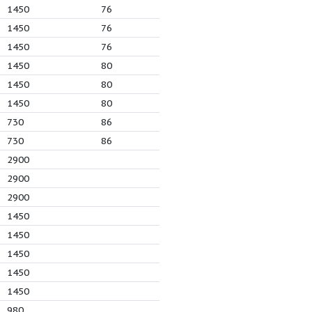
6
166
1450
84
8
130
1450
84
0
106
1450
84
1
146
980
88
8
102
980
86
12
89
2900
73
8
12
1450
73
00
72
2900
73
5
10
1450
73
0
52
2900
73
6
37
1450
76
9
30
1450
76
5
22
1450
76
0
72
1450
80