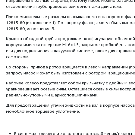
Насосы и агрегаты предназначены для райо
включает 7 баллов уровня MSK-64.
Насосы и агрегаты изготовлены в соответ
52743-2007. Насосы с индексом срабатыва
могут использоваться во взрыво- и пожароо
Насос типа Д - это горизонтальный однос
горизонтальный, с рабочим колесом с дв
спиральным выходом.
Насос работает путем преобразования мех
энергию жидкости за счет гидродинамичес
входе и выходе.
Электронасосный агрегат состоит из насос
сварной станине и соединенных между со