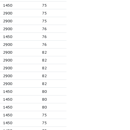
5
380
1450
86
4
118
980
85
3
290
1450
86
0
90
980
85
0
82
2900
75
2
12.5
1450
75
4
72
2900
75
2
42
2900
75
25
152
2900
76
0
27
1450
76
01
110
2900
76
0
68
2900
82
2
50
2900
82
6
39
2900
82