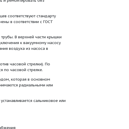
нов, где сейсмическая активность достигает и
ствии с общими требованиями безопасности ГОСТ Р
ния "Е" и агрегаты с взрывозащищенными двигателями
пасных зонах в зонах 1 и 2 по ГОСТ Р 51330.9-99.
тупенчатый центробежный насос с двойным входом,
ойным полуспиральным входом для жидкости и
анической энергии привода в гидравлическую
кого действия рабочего колеса, системы лопаток на
а и приводного двигателя, установленных на общей
бой муфтой.