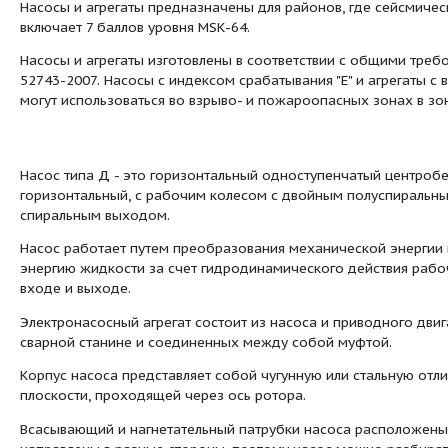
1Д 720-90б-6
390
2
Сведения о продуктовой ли
Центробежный насос с двойным входом тип
предназначены для транспортировки воды
плотностью до 1100 кг/м3, вязкостью до 60*
содержащих твердых частиц (более 0,05% п
микротвердостью до 6,5 ГПа. (650 кг/мм2).
Насосы являются изделиями общего назначе
ГОСТ 27.003-90.
Насосы и агрегаты изготавливаются по ГОС
исполнением и категориями размещения Кла
Электронасосы и агрегаты предназначены д
2011-79.