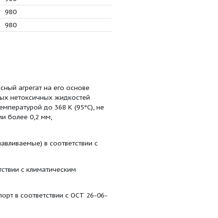
9
47
1450
80
0
36
1450
80
0
45
730
86
3
58
730
86
25
280
2900
0
210
2900
22
80
2900
0
12
1450
1
7.6
1450
0
222
1450
4
164
1450
9
118
1450
1
68.5
980
4
51.5
980