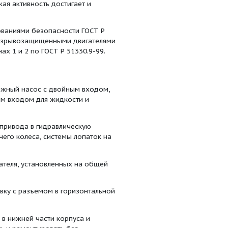
7
37
980
нейке
а Д и электронасосный агрегат на его основе
 и химически активных нетоксичных жидкостей
10-6 м2/с (60 сСт), температурой до 368 K (95°C), не
о массе), размерами более 0,2 мм,
ния типа I (восстанавливаемые) в соответствии с
Т 15150-69 в соответствии с климатическим
сс 3.1, У2 и Т2.
ля поставки на экспорт в соответствии с ОСТ 26-06-