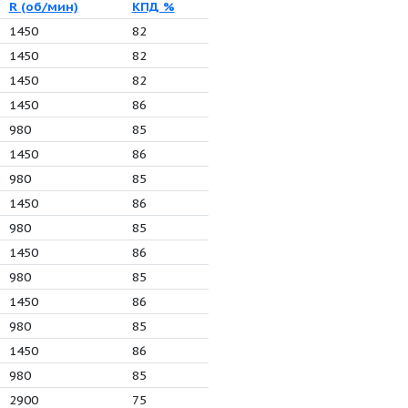
 (м)
P (кВт)
R (об/мин)
КПД %
25
625
1450
82
02
450
1450
82
7
360
1450
82
3
290
1450
86
8
90
980
85
2.5
220
1450
86
4
70
980
85
4
175
1450
86
0
53
980
85
0
520
1450
86
0
155
980
85