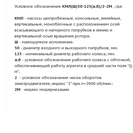
торцовое одинарное. Давление на входе не бол
. Проточная часть насосов выполнена из серого ч
Электронасосы устанавливаются на трубопровод
и крепятся за фланцы корпуса. Предусмотрен ва
монтажа электронасосов на специальной опоре.
Технические условия: ТУ 3136-003-00217969-69
Условное обозначение:
Условное обозначение
КМЛ(Ш)50-125(а,б)/2-2
КМЛ
- насосы центробежные, консольные, линей
вертикальные, моноблочные с расположением о
всасывающего и напорного патрубков в линию и