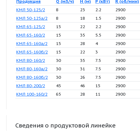
Поиск в этой линейке
Число позиций: 11
Продукция
Q (м3/ч)
H (м)
P (кВт)
R
КМЛ 50-125/2
8
23
2.2
2
КМЛ 50-125а/2
8
18
1.5
2
КМЛ 65-125/2
15
22
2.2
2
КМЛ 65-160/2
15
35
5.5
2
КМЛ 65-160а/2
15
28
4
2
КМЛ 65-160б/2
15
22
3
2
КМЛ 80-160/2
30
35
7.5
2
КМЛ 80-160а/2
30
31
7.5
2