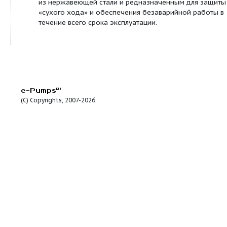
КММ-Х-80-50-200а/2-55-У2
50
40
15
КММ-Х-80-50-250/2-55-У2
50
80
30
Сведения о продуктовой линейке
Описание:
Насос КММ-Х - это глубоко модернизированный 
АХ и может выполнять функции обоих насосов.
Насос КММ-Х предназначен для перекачки раств
других химически активных жидкостей и использ
химических производствах и заводах, и имеют с
отличительные особенности: