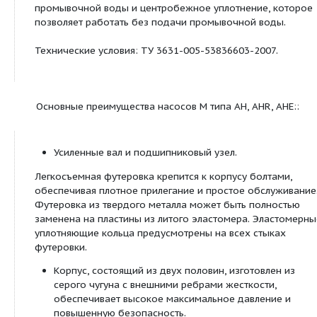
температуре окружающего воздуха от -20 до +4
типа М - центробежные, горизонтальные, одност
консольные с осеым подводом гидросмеси к ра
колесу, напорны патрубок регулируется с шагом 
плоскости перпендикулярной оси вала. В корпус
серии М используются взаимозаменияемые футе
износостойкого сплава и синтетической резины
(эластомера). Рабочие колсеса также изготавлив
износостойкого сплава или эластомера. Насосы 
применяются в металлургической, горнодобыва
угольной промышленности, в электроэнергетике,
строительстве. Тип уплотнения вала шламовых н
М представлен двумя видами: мягкий сальник с 
промывочной воды и центробежное уплотнение,
позволяет работать без подачи промывочной в
Технические условия: ТУ 3631-005-53836603-200