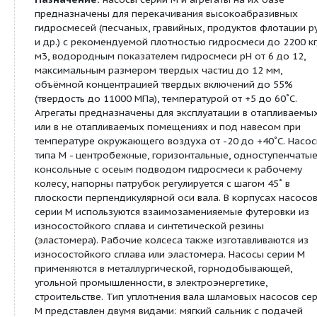
Сведения о продуктовой линейке
Описание:
Назначение:
насосы серии М и агрегаты на их б
предназначены для перекачивания высокоабра
гидросмесей (песчаных, гравийных, продуктов ф
и др.) с рекомендуемой плотностью гидросмеси д
м3, водородным показателем гидросмеси рН от 6
максимальным размером твердых частиц до 12 
объёмной концентрацией твердых включений д
(твердость до 11000 МПа), температурой от +5 до
Агрегаты предназначены для эксплуатации в ота
или в не отапливаемых помещениях и под навес