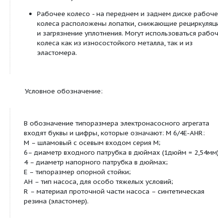
Основные преимущества насосов М типа AH, АНR,
Усиленные вал и подшипниковый узел.
Легкосъемная футеровка крепится к корпусу бол
обеспечивая плотное прилегание и простое обс
Футеровка из твердого металла может быть пол
заменена на пластины из литого эластомера. Эл
уплотняющие кольца предусмотрены на всех ст
футеровки.
Корпус, состоящий из двух половин, изготов
серого чугуна с внешними ребрами жесткост
обеспечивает высокое максимальное давлен
повышенную безопасность.
Рабочее колесо - на переднем и заднем дис