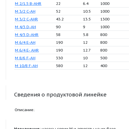
Число позиций: 12
Продукция
Q (м3/ч)
H (м)
R (о
М 1,5/1 В-АН
10.2
5.3
1200
М 1,5/1 В-АНR
12.2
7.4
1400
M 2/1.5 D-AH
25.5
7
1200
M 2/1.5 B-AHR
22
6.4
1000
M 3/2 C-AH
52
10.5
1000
M 3/2 C-AHR
43.2
13.5
1300
M 4/3 D-AH
90
9
1000
M 4/3 D-AHR
58
5.8
800
M 6/4 E-AH
190
12
800
M 6/4 E- AHR
190
12.7
800
M 8/6 F-AH
330
10
500
M 10/8 F-AH
580
12
400