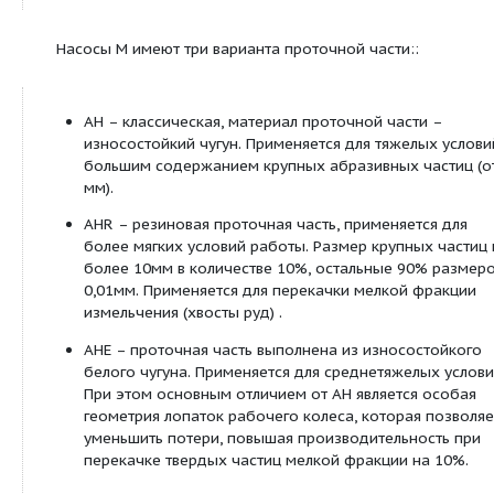
колеса расположены лопатки, снижающие р
и загрязнение уплотнения. Могут использова
колеса как из износостойкого металла, так и
эластомера.
Условное обозначение:
В обозначение типоразмера электронасосного а
входят буквы и цифры, которые означают: М 6/4
М – шламовый с осевым входом серия М;
6– диаметр входного патрубка в дюймах (1дюйм 
4 – диаметр напорного патрубка в дюймах;
Е – типоразмер опорной стойки;
АН – тип насоса, для особо тяжелых условий;
R – материал проточной части насоса – синтети
резина (эластомер).