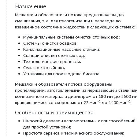
и резервуаров. Стандартным видом назначения я
система удаления сточных вод – от сетевых ста
очистных сооружений – но смешивание, обеспе
сериями AMD, AMG и AFG, также было оценено
специалистами в промышленности и сельском хо
всему миру.
Назначение
Мешалки и образователи потока предназначены
смешивания, т. е. для гомогенизации и перевода 
взвешенное состояние жидкостей в следующих 
Муниципальные системы очистки сточных во
Системы очистки осадков;
Канализационные насосные станции;
Станции очистки сточных вод;
Технологические процессы;
Сельское хозяйство;
Установки для производства биогаза;