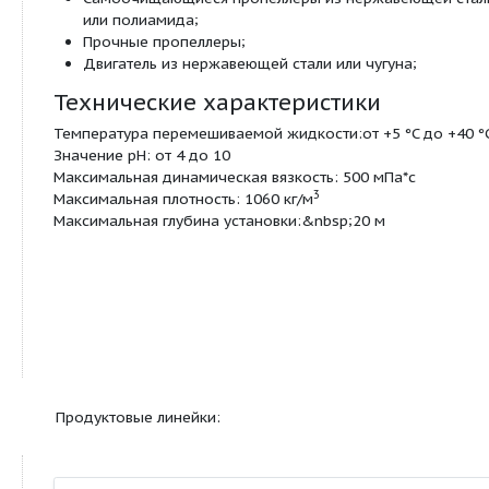
Муниципальные системы очистки сточных во
Системы очистки осадков;
Канализационные насосные станции;
Станции очистки сточных вод;
Технологические процессы;
Сельское хозяйство;
Установки для производства биогаза;
Мешалки и образователи потока оборудованы
пропеллерами, изготовленными из нержавеющей
композитного материала диаметром от 180 мм д
-1
вращающимися со скоростью от 22 мин
до 140
Особенности и преимущества
Широкий диапазон вспомогательных приспо
для простой установки;
Простота сервиса и технического обслужива
Электронный датчик утечек;
Торцевое уплотнение защищено от воздейс