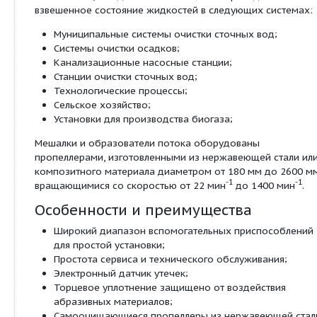
обработки сточных вод.
Данная серия включается в себя большое колич
агрегатов от небольших мешалок, которые идеа
подходят для готовых насосных станций, до кру
образователей потока, предназначенных для б
и резервуаров. Стандартным видом назначения я
система удаления сточных вод – от сетевых ста
очистных сооружений – но смешивание, обеспе
сериями AMD, AMG и AFG, также было оценено
специалистами в промышленности и сельском хо
всему миру.
Назначение
Мешалки и образователи потока предназначены
смешивания, т. е. для гомогенизации и перевода 
взвешенное состояние жидкостей в следующих 