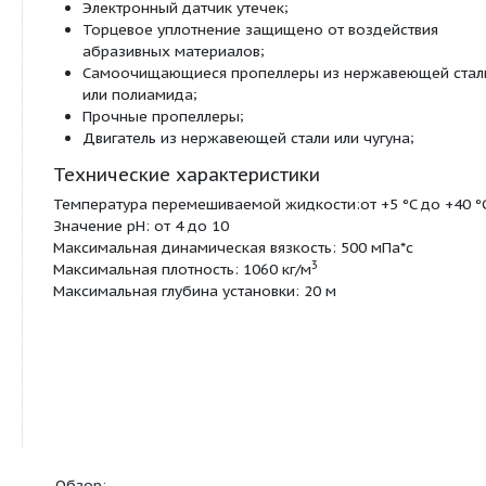
Мешалки и образователи потока оборудованы
пропеллерами, изготовленными из нержавеющей
композитного материала диаметром от 180 мм д
-1
вращающимися со скоростью от 22 мин
до 140
Особенности и преимущества
Широкий диапазон вспомогательных приспо
для простой установки;
Простота сервиса и технического обслужива
Электронный датчик утечек;
Торцевое уплотнение защищено от воздейс
абразивных материалов;
Самоочищающиеся пропеллеры из нержаве
или полиамида;
Прочные пропеллеры;
Двигатель из нержавеющей стали или чугуна
Технические характеристики