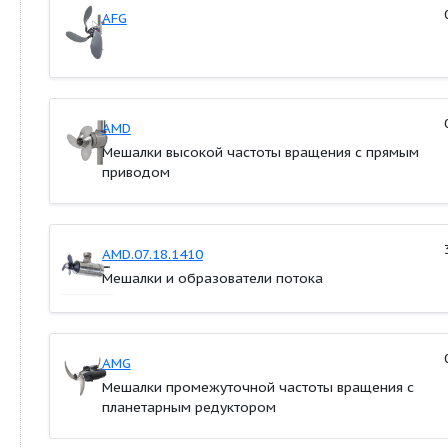
абразивных материалов;
Самоочищающиеся пропеллеры из нержаве
или полиамида;
Прочные пропеллеры;
Двигатель из нержавеющей стали или чугуна
Технические характеристики
Температура перемешиваемой жидкости:от +5 °C
Значение pH: от 4 до 10
Максимальная динамическая вязкость: 500 мПа*с
3
Максимальная плотность: 1060 кг/м
Максимальная глубина установки:&nbsp;20 м