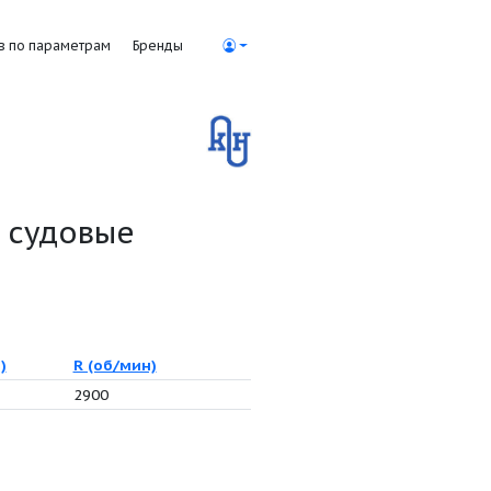
Поиск насосов по параметрам
Бренды
ской воды судовые
рактеристики
H (м)
P (кВт)
R (об/мин)
10
0.75
2900