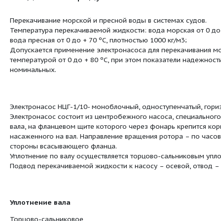
Сведения о продуктовой ли
Перекачивание морской и пресной воды в 
нение:
Температура перекачиваемой жидкости: вод
вода пресная от 0 до + 70 ºС, плотностью 1
Допускается применение электронасоса дл
температурой от 0 до + 80 ºС, при этом п
номинальных.
Электронасос НЦГ-1/10- моноблочный, одн
Электронасос состоит из центробежного н
вала, на фланцевом щите которого через ф
насаженного на вал. Направление вращения
стороны всасывающего фланца.