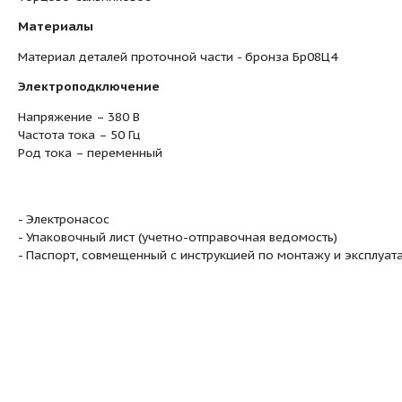
Уплотнение по валу осуществляется торцо
Подвод перекачиваемой жидкости к насосу
Уплотнение вала
:
Торцово-сальниковое
Материалы
Материал деталей проточной части - брон
Электроподключение
Напряжение – 380 В
Частота тока – 50 Гц
Род тока – переменный
- Электронасос