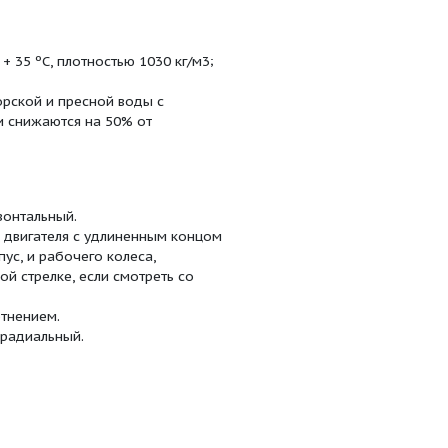
нейке
системах судов.
а морская от 0 до + 35 ºС, плотностью 1030 кг/м3;
000 кг/м3;
я перекачивания морской и пресной воды с
оказатели надежности снижаются на 50% от
оступенчатый, горизонтальный.
асоса, специального двигателя с удлиненным концом
онарь крепится корпус, и рабочего колеса,
 ротора – по часовой стрелке, если смотреть со