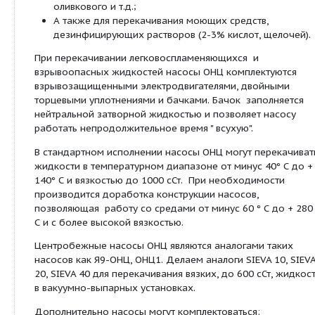
заквасок;
В пивоварении - для перекачивания пивного 
(вариант с оборотами вала 1000 об/мин, 150
пивного сусла, барды, гидролизата крахмала
раствора дрожжей;
В виноделии - для перекачивания вина, вино
сусла, купажа; в ликероводочной промышле
перекачивания спирта, коньяка, водки, бард
воды, эпюрата, колера, спиртованного сока;
В производстве безалкогольных напитков -д
перекачивания овощного и фруктового соков
нектара, питьевой и минеральной воды, кваса
также газосодержащих напитков;
В консервной промышленности -для перекач
заливок, соусов, тузлука, маринадов, солевог
В производстве пищевых жиров и растительн
подсолнечного, пальмового, льняного, кукур
оливкового и т.д.;
А также для перекачивания моющих средств