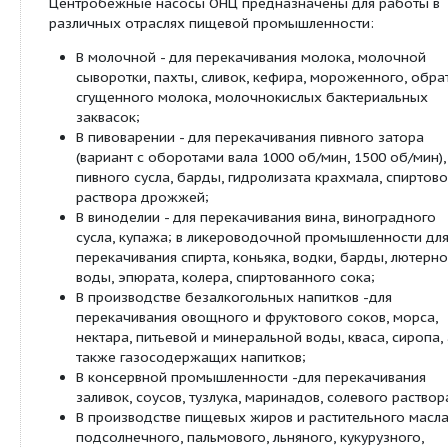
ОНЦ 100/30К5-18,5/2
80
35
18.
ОНЦ 100/50К5-22,0/2
80
55
22
Сведения о продуктовой линейке
Описание:
Центробежные насосы ОНЦ предназначены для 
различных отраслях пищевой промышленности:
В молочной - для перекачивания молока, м
сыворотки, пахты, сливок, кефира, мороженн
сгущенного молока, молочнокислых бактер