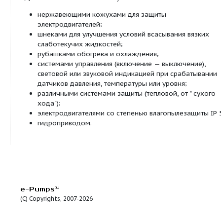
дезинфицирующих растворов (2-3% кислот, 
При перекачивании легковоспламеняющихся и
взрывоопасных жидкостей насосы ОНЦ комплек
взрывозащищенными электродвигателями, двой
торцевыми уплотнениями и бачками. Бачок запо
нейтральной затворной жидкостью и позволяет 
работать непродолжительное время " всухую".
В стандартном исполнении насосы ОНЦ могут пе
жидкости в температурном диапазоне от минус 4
140° С и вязкостью до 1000 сСт. При необходим
производится доработка конструкции насосов,
позволяющая работу со средами от минус 60 ° С
С и с более высокой вязкостью.
Центробежные насосы ОНЦ являются аналогами 
насосов как Я9-ОНЦ, ОНЦ1. Делаем аналоги SIEVA
20, SIEVA 40 для перекачивания вязких, до 600 с
в вакуумно-выпарных установках.